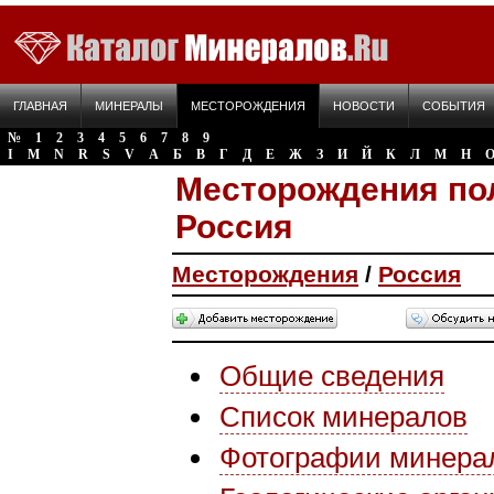
ГЛАВНАЯ
МИНЕРАЛЫ
МЕСТОРОЖДЕНИЯ
НОВОСТИ
СОБЫТИЯ
№
1
2
3
4
5
6
7
8
9
I
M
N
R
S
V
А
Б
В
Г
Д
Е
Ж
З
И
Й
К
Л
М
Н
Месторождения по
Россия
Месторождения
/
Россия
Общие сведения
Список минералов
Фотографии минера