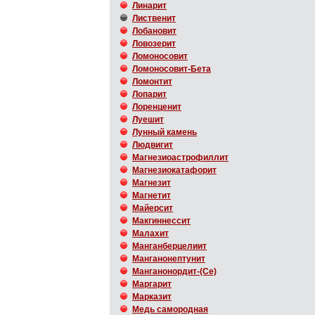
Линарит
Лиственит
Лобановит
Ловозерит
Ломоносовит
Ломоносовит-Бета
Ломонтит
Лопарит
Лоренценит
Луешит
Лунный камень
Людвигит
Магнезиоастрофиллит
Магнезиокатафорит
Магнезит
Магнетит
Майерсит
Макгиннессит
Малахит
Манганберцелиит
Манганонептунит
Манганонордит-(Ce)
Маргарит
Марказит
Медь самородная