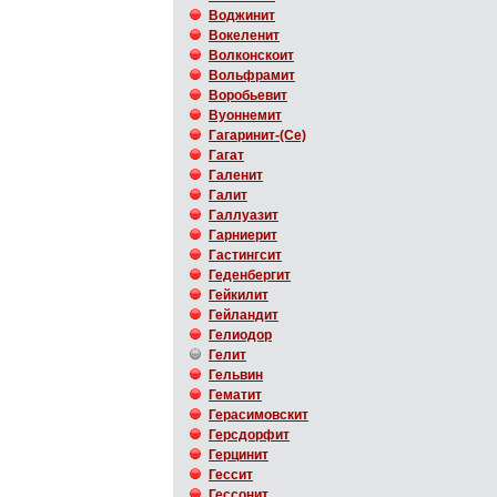
Воджинит
Вокеленит
Волконскоит
Вольфрамит
Воробьевит
Вуоннемит
Гагаринит-(Ce)
Гагат
Галенит
Галит
Галлуазит
Гарниерит
Гастингсит
Геденбергит
Гейкилит
Гейландит
Гелиодор
Гелит
Гельвин
Гематит
Герасимовскит
Герсдорфит
Герцинит
Гессит
Гессонит