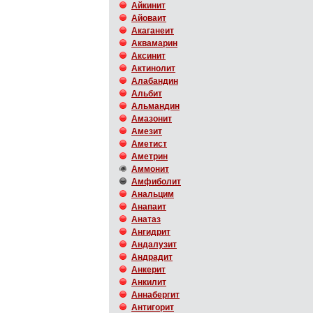
Айкинит
Айоваит
Акаганеит
Аквамарин
Аксинит
Актинолит
Алабандин
Альбит
Альмандин
Амазонит
Амезит
Аметист
Аметрин
Аммонит
Амфиболит
Анальцим
Анапаит
Анатаз
Ангидрит
Андалузит
Андрадит
Анкерит
Анкилит
Аннабергит
Антигорит