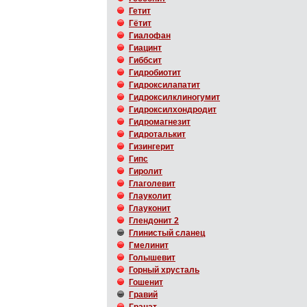
Гетит
Гётит
Гиалофан
Гиацинт
Гиббсит
Гидробиотит
Гидроксилапатит
Гидроксилклиногумит
Гидроксилхондродит
Гидромагнезит
Гидроталькит
Гизингерит
Гипс
Гиролит
Глаголевит
Глауколит
Глауконит
Глендонит 2
Глинистый сланец
Гмелинит
Голышевит
Горный хрусталь
Гошенит
Гравий