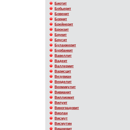
Биотит
Бобьерит
Бовенит
Борнит
Брейнерит
Бронзит
Брукит
Брусит
Буланжерит
Бурбанкит
Вавеллит
Вадеит
Валлериит
Варисцит
Везувиан
Верделит
Вермикулит
Вивианит
Виллиомит
Вилуит
Виноградовит
Виолан
Висмут
Висмутин
Вишневит