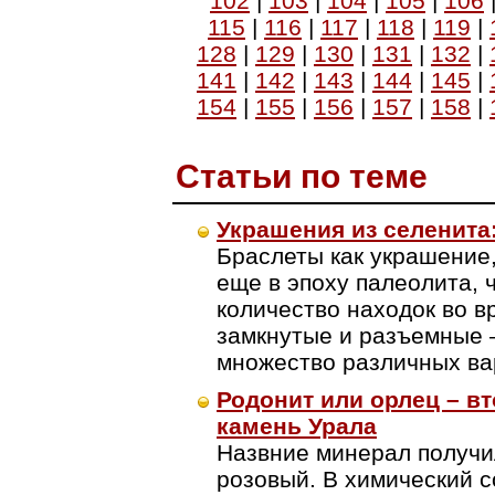
102
|
103
|
104
|
105
|
106
115
|
116
|
117
|
118
|
119
|
128
|
129
|
130
|
131
|
132
|
141
|
142
|
143
|
144
|
145
|
154
|
155
|
156
|
157
|
158
|
Cтатьи по теме
Украшения из селенита
Браслеты как украшение
еще в эпоху палеолита, 
количество находок во в
замкнутые и разъемные 
множество различных ва
Родонит или орлец – в
камень Урала
Назвние минерал получил
розовый. В химический 