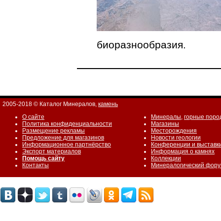
биоразнообразия.
2005-2018 © Каталог Минералов,
камень
О сайте
Минералы
,
горные поро
Политика конфиденциальности
Магазины
Размещение рекламы
Месторождения
Предложение для магазинов
Новости геологии
Информационное партнёрство
Конференции и выставк
Экспорт материалов
Информация о камнях
Помощь сайту
Коллекции
Контакты
Минералогический фор