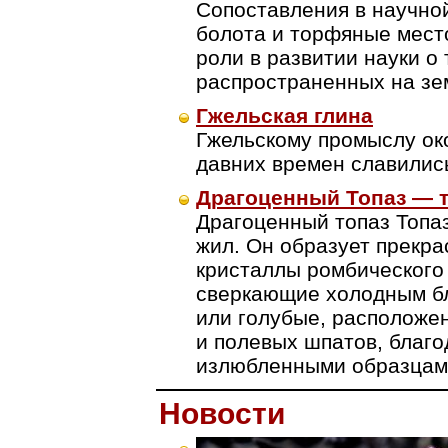
Сопоставления в научно
болота и торфяные мест
роли в развитии науки о
распространенных на зе
Гжельская глина
Гжельскому промыслу ок
давних времен славились
Драгоценный Топаз — 
Драгоценный топаз Топа
жил. Он образует прекр
кристаллы ромбического 
сверкающие холодным бл
или голубые, расположе
и полевых шпатов, благ
излюбленными образцами
Новости