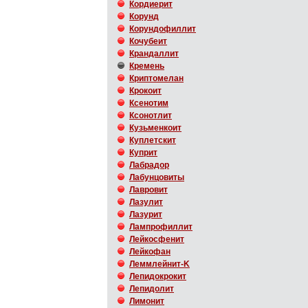
Кордиерит
Корунд
Корундофиллит
Кочубеит
Крандаллит
Кремень
Криптомелан
Крокоит
Ксенотим
Ксонотлит
Кузьменкоит
Куплетскит
Куприт
Лабрадор
Лабунцовиты
Лавровит
Лазулит
Лазурит
Лампрофиллит
Лейкосфенит
Лейкофан
Леммлейнит-K
Лепидокрокит
Лепидолит
Лимонит