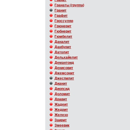
Гранат
Гранаты (группа)
Гранит
Графит
Гроссуляр
Грюнерит
Гюбнерит
Гюмбелит
Даналит
Данбурит
Датолит
Дельхайелит
Демантоид
Денисовит
Джемсонит
Джеспилит
Дианит
Диопсид
Доломит
Дравит
Жадеит
Жедрит
Железо
Заирит
Змеевик