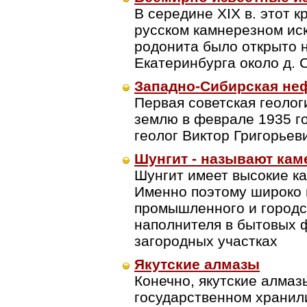
В середине XIX в. этот 
русском камнерезном ис
родонита было открыто на 
Екатеринбурга около д. 
Западно-Сибирская не
Первая советская геолог
землю в феврале 1935 го
геолог Виктор Григорьев
Шунгит - называют кам
Шунгит имеет высокие к
Именно поэтому широко 
промышленного и городс
наполнителя в бытовых ф
загородных участках
Якутские алмазы
Конечно, якутские алмаз
государственном хранил