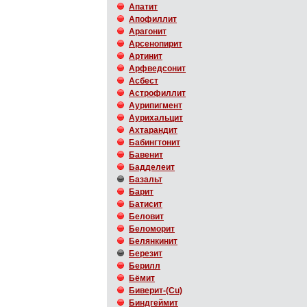
Апатит
Апофиллит
Арагонит
Арсенопирит
Артинит
Арфведсонит
Асбест
Астрофиллит
Аурипигмент
Аурихальцит
Ахтарандит
Бабингтонит
Бавенит
Бадделеит
Базальт
Барит
Батисит
Беловит
Беломорит
Белянкинит
Березит
Берилл
Бёмит
Биверит-(Cu)
Биндгеймит