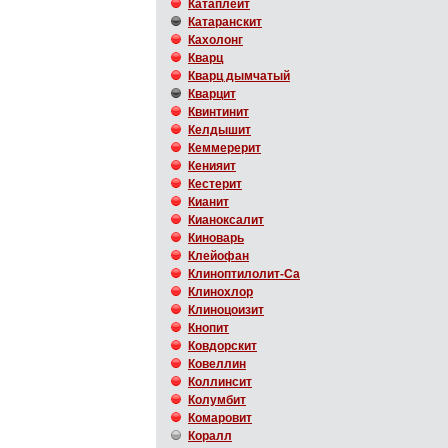
Катаплеит
Катаранскит
Кахолонг
Кварц
Кварц дымчатый
Кварцит
Квинтинит
Келдышит
Кеммерерит
Кенияит
Кестерит
Кианит
Кианоксалит
Киноварь
Клейофан
Клиноптилолит-Ca
Клинохлор
Клиноцоизит
Кнопит
Ковдорскит
Ковеллин
Коллинсит
Колумбит
Комаровит
Коралл