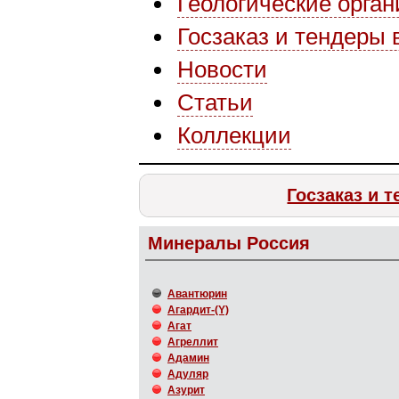
Геологические орга
Госзаказ и тендеры 
Новости
Статьи
Коллекции
Госзаказ и 
Минералы Россия
Авантюрин
Агардит-(Y)
Агат
Агреллит
Адамин
Адуляр
Азурит