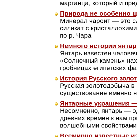
марганца, который и при
Природа не особенно 
Минерал чароит — это с
силикат с кристаллохим
по р. Чара
Немного истории янтар
Янтарь известен челове
«Солнечный камень» нах
гробницах египетских фа
История Русского золот
Русская золотодобыча в
существование именно н
Янтарные украшения —
Несомненно, янтарь — о
древних времен к нам пр
волшебными свойствами
Всемирно известные из