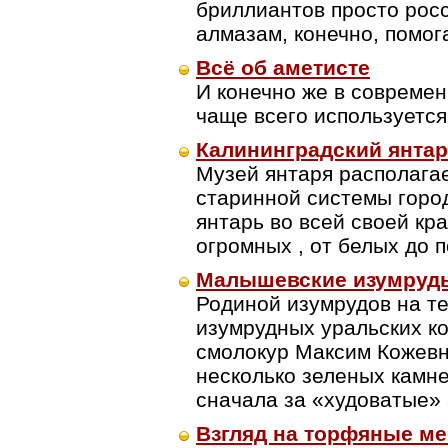
бриллиантов просто рос
алмазам, конечно, помог
Всё об аметисте
И конечно же в совреме
чаще всего используетс
Калининградский янта
Музей янтаря располагае
старинной системы горо
янтарь во всей своей кр
огромных , от белых до 
Малышевские изумруд
Родиной изумрудов на те
изумрудных уральских ко
смолокур Максим Кожевн
несколько зеленых камн
сначала за «худоватые»
Взгляд на торфяные м