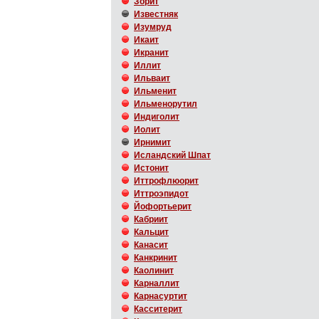
Зорит
Известняк
Изумруд
Икаит
Икранит
Иллит
Ильваит
Ильменит
Ильменорутил
Индиголит
Иолит
Ирнимит
Исландский Шпат
Истонит
Иттрофлюорит
Иттроэпидот
Йофортьерит
Кабриит
Кальцит
Канасит
Канкринит
Каолинит
Карналлит
Карнасуртит
Касситерит