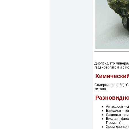
Диопсид это минерал
геденбергитом и с й
Химический
Содержание (в %): С
титана.
Разновидно
Антохроит - с
Байкалит - т
Лавровит - я
Виолан - фио
Пьемонт).
Хром-диопсид