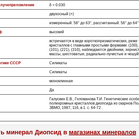
улучепреломление
δ = 0.030
двухосный (+)
измеренный: 58° до 63°, рассчитанный: 56° до 64°
ф
высокий
встречается в виде короткопризматических, реже
кристаллов с главными простыми формами: (100}, (0
(101), (221), (310), наблюдаются двойники, зерни
массы, шестоватые, радиально-лучистые и чешуй
атике СССР
Силикаты
Силикаты
моноклинная
Да
Галускин Е.В., Голованова Т.И. Генетические особ
полихромных кристаллов диопсида из скарнов Пол
ЗВМО, 1987, 116, в.1. с. 64-72 .
ть минерал Диопсид в
магазинах минералов