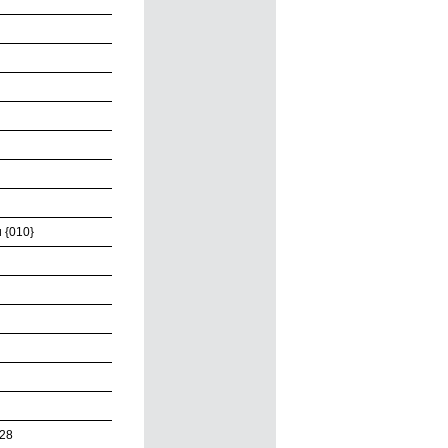
 {010}
728