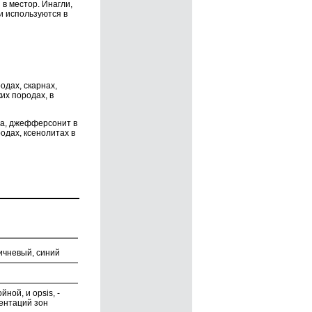
в местор. Инагли,
и используются в
дах, скарнах,
их породах, в
ма, джефферсонит в
одах, ксенолитах в
ичневый, синий
ойной, и opsis, -
иентаций зон