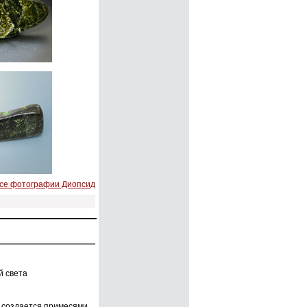
все фотографии Диопсид
й света
я создается примесями