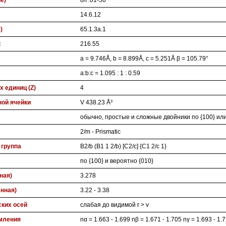
ие)
8/F.01-50
14.6.12
)
65.1.3a.1
с
216.55
a = 9.746Å, b = 8.899Å, c = 5.251Å β = 105.79°
a:b:c = 1.095 : 1 : 0.59
 единиц (Z)
4
ой ячейки
V 438.23 Å³
обычно, простые и сложные двойники по {100} или
2/m - Prismatic
 группа
B2/b (B1 1 2/b) [C2/c] {C1 2/c 1}
по {100} и вероятно {010}
ная)
3.278
нная)
3.22 - 3.38
ских осей
слабая до видимой r > v
мления
nα = 1.663 - 1.699 nβ = 1.671 - 1.705 nγ = 1.693 - 1.