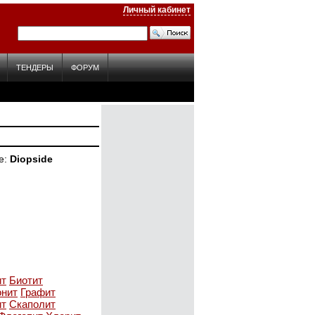
Личный кабинет
ТЕНДЕРЫ
ФОРУМ
е
Diopside
ит
Биотит
онит
Графит
ит
Скаполит