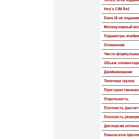
Strunz (8-ое издан
Hey's CIM Ref.
Dana (8-ое издание
Молекулярный ве
Параметры ячейки
Отношение
Число формульных
Объем элементарн
Двойникование
Точечная группа
Пространственная
Отдельность
Плотность (расчет
Плотность (измере
Дисперсия оптиче
Показатели прело