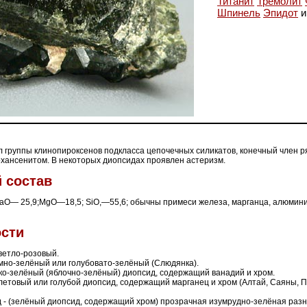
Титанит
Тремолит
Шпинель
Эпидот
и
 группы клинопироксенов подкласса цепочечных силикатов, конечный член р
охансенитом. В некоторых диопсидах проявлен астеризм.
 состав
аО— 25,9;MgO—18,5; SiO,—55,6; обычны примеси железа, марганца, алюминия
сти
ветло-розовый.
ёмно-зелёный или голубовато-зелёный (Слюдянка).
рко-зелёный (яблочно-зелёный) диопсид, содержащий ванадий и хром.
летовый или голубой диопсид, содержащий марганец и хром (Алтай, Саяны, 
 - (зелёный диопсид, содержащий хром) прозрачная изумрудно-зелёная разн