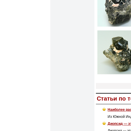
Статьи по 
Наиболее рас
Из Южной Инд
Диопсид — эт
Диопсид — эт