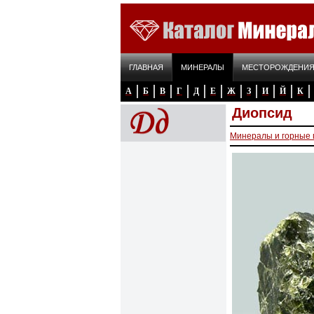
ГЛАВНАЯ
МИНЕРАЛЫ
МЕСТОРОЖДЕНИ
А
Б
В
Г
Д
Е
Ж
З
И
Й
К
Диопсид
Минералы и горные