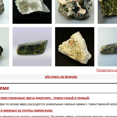
Посмотреть 
обсудить на форуме
теме
пространенные цвета диопсида - темно-серый и черный.
ии по всему миру расходятся уникальные черные камни с таинственной игро
о минерал из группы пироксенов.
о минерал из группы пироксенов. Он может иметь различную окраску, котора