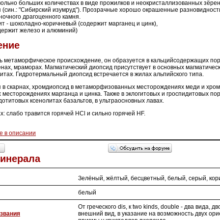
вольно больших количествах в виде прожилков и неокристаллизованных зёрен 
я (син.: "Cибирский изумруд"). Прозрачные хорошо окрашенные разновидност
ночного драгоценного камня.
 - шоколадно-коричневый (содержит марганец и цинк),
одержит железо и алюминий)
ение
ь метаморфическое происхождение, он образуется в кальцийсодержащих поро
нах, мраморах. Магматический диопсид присутствует в основных магматическ
итах. Гидротермальный диопсид встречается в жилах альпийского типа.
я в скарнах, хромдиопсид в метаморфизованных месторождениях меди и хро
есторождениях марганца и цинка. Также в эклогитовых и гроспидитовых пор
дотитовых ксенолитах базальтов, в ультраосновных лавах.
х: слабо травится горячей HCl и сильно горячей HF.
е в описании
Минерала
Зелёный, жёлтый, бесцветный, белый, серый, кор
белый
От греческого dis, к two kinds, double - два вида, дв
звания
внешний вид, в указание на возможность двух ор