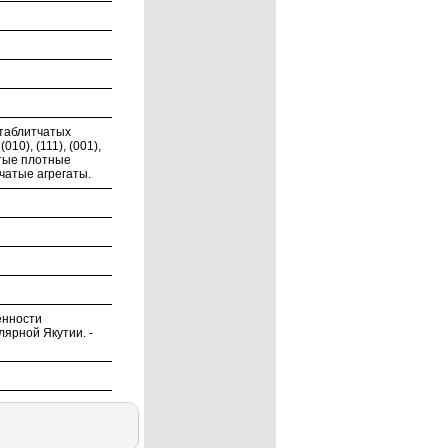
 таблитчатых
10), (111), (001),
стые плотные
чатые агрегаты.
енности
ярной Якутии. -