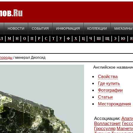
Я
НОВОСТИ
СОБЫТИЯ
ИНФОРМАЦИЯ
КОЛЛЕКЦИИ
МАГАЗИНЫ
Л
М
Н
О
П
Р
С
Т
У
Ф
Х
Ц
Ч
Ш
Щ
Э
Ю
Я
 породы
/ минерал Диопсид
Английское названи
Свойства
Где купить
Фотографии
Статьи
Месторождения
Ассоциации:
Апат
Волластонит
Гесс
Гроссуляр
Магнет