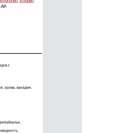
Флогопит
Хлорит
 др.
ядов с
, хрома, ванадия,
Прибайкалье,
овидность,