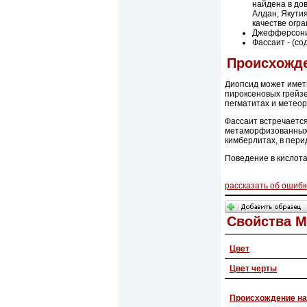
найдена в до
Алдан, Якути
качестве огра
Джефферсонит
Фассаит - (с
Происхожд
Диопсид может имет
пироксеновых грейзе
пегматитах и метеор
Фассаит встречаетс
метаморфизованных м
кимберлитах, в пери
Поведение в кислота
рассказать об ошибк
Свойства 
Цвет
Цвет черты
Происхождение на