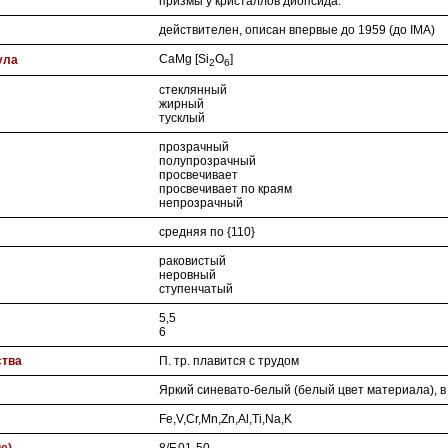
призмы у кристаллов диопсида.
действителен, описан впервые до 1959 (до IMA)
CaMg [Si
O
]
ула
2
6
стеклянный
жирный
тусклый
прозрачный
полупрозрачный
просвечивает
просвечивает по краям
непрозрачный
средняя по {110}
раковистый
неровный
ступенчатый
5,5
6
ства
П. тр. плавится с трудом
Яркий синевато-белый (белый цвет материала), в
Fe,V,Cr,Mn,Zn,Al,Ti,Na,K