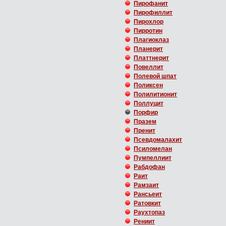
Пирофанит
Пирофиллит
Пирохлор
Пирротин
Плагиоклаз
Планерит
Платтнерит
Повеллит
Полевой шпат
Поликсен
Полилитионит
Поллуцит
Порфир
Празем
Пренит
Псевдомалахит
Псиломелан
Пумпеллиит
Рабдофан
Раит
Рамзаит
Рансьеит
Ратовкит
Раухтопаз
Рениит