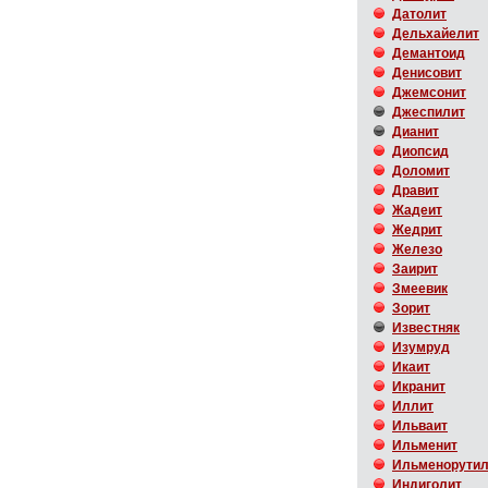
Датолит
Дельхайелит
Демантоид
Денисовит
Джемсонит
Джеспилит
Дианит
Диопсид
Доломит
Дравит
Жадеит
Жедрит
Железо
Заирит
Змеевик
Зорит
Известняк
Изумруд
Икаит
Икранит
Иллит
Ильваит
Ильменит
Ильменорути
Индиголит