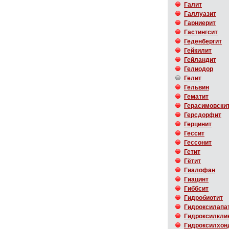
Галит
Галлуазит
Гарниерит
Гастингсит
Геденбергит
Гейкилит
Гейландит
Гелиодор
Гелит
Гельвин
Гематит
Герасимовски
Герсдорфит
Герцинит
Гессит
Гессонит
Гетит
Гётит
Гиалофан
Гиацинт
Гиббсит
Гидробиотит
Гидроксилапа
Гидроксилкли
Гидроксилхон