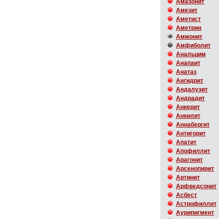
Амазонит
Амезит
Аметист
Аметрин
Аммонит
Амфиболит
Анальцим
Анапаит
Анатаз
Ангидрит
Андалузит
Андрадит
Анкерит
Анкилит
Аннабергит
Антигорит
Апатит
Апофиллит
Арагонит
Арсенопирит
Артинит
Арфведсонит
Асбест
Астрофиллит
Аурипигмент