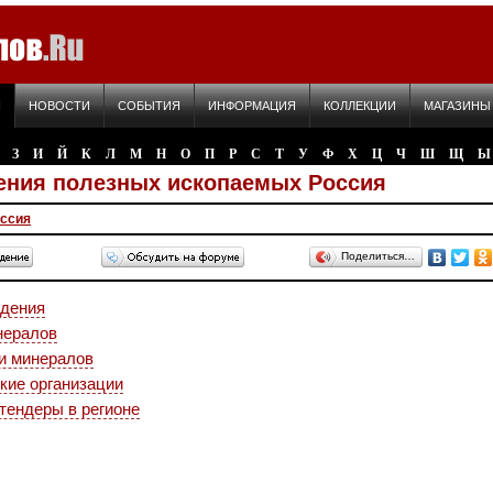
Я
НОВОСТИ
СОБЫТИЯ
ИНФОРМАЦИЯ
КОЛЛЕКЦИИ
МАГАЗИНЫ
З
И
Й
К
Л
М
Н
О
П
Р
С
Т
У
Ф
Х
Ц
Ч
Ш
Щ
Ы
ния полезных ископаемых Россия
ссия
Поделиться…
дения
нералов
и минералов
кие организации
 тендеры в регионе