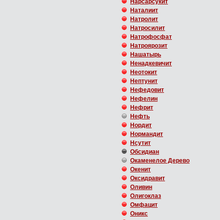
Нарсарсукит
Наталиит
Натролит
Натросилит
Натрофосфат
Натроярозит
Нашатырь
Ненадкевичит
Неотокит
Нептунит
Нефедовит
Нефелин
Нефрит
Нефть
Нордит
Нормандит
Нсутит
Обсидиан
Окаменелое Дерево
Окенит
Оксидравит
Оливин
Олигоклаз
Омфацит
Оникс