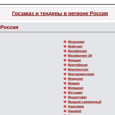
Госзаказ и тендеры в регионе Россия
Россия
Мозандрит
Мойхукит
Молибденит
Молибденит-3R
Монацит
Монтебразит
Монтичеллит
Монтмориллонит
Морденит
Морион
Мурманит
Мусковит
Мушкетовит
Мышьяк самородный
Накауриит
Накафит