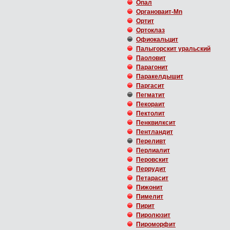
Опал
Органоваит-Mn
Ортит
Ортоклаз
Офиокальцит
Палыгорскит уральский
Паоловит
Парагонит
Паракелдышит
Паргасит
Пегматит
Пекораит
Пектолит
Пенквилксит
Пентландит
Переливт
Перлиалит
Перовскит
Перрудит
Петарасит
Пижонит
Пимелит
Пирит
Пиролюзит
Пироморфит