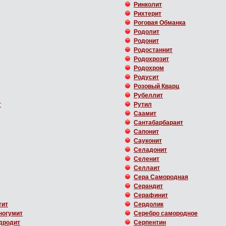
Ринколит
Рихтерит
Роговая Обманка
Родолит
Родонит
Родостаннит
Родохрозит
Родохром
Родусит
Розовый Кварц
Рубеллит
т
Рутил
Саамит
Сантабарбараит
Сапонит
Сауконит
Селадонит
Селенит
Селлаит
Сера Самородная
Серандит
Серафинит
тит
Сердолик
ногумит
Серебро самородное
дродит
Серпентин