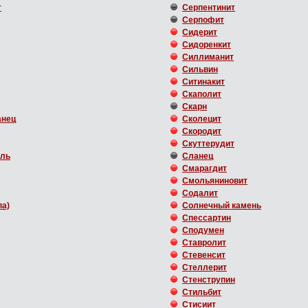
т
Серпентинит
Серпофит
Сидерит
Сидоренкит
Силлиманит
Сильвин
Ситинакит
Скаполит
Скарн
анец
Сколецит
Скородит
Скуттерудит
аль
Сланец
Смарагдит
Смольяниновит
Содалит
па)
Солнечный камень
Спессартин
Сподумен
Ставролит
Стевенсит
Стеллерит
Стенструпин
Стильбит
Стисиит