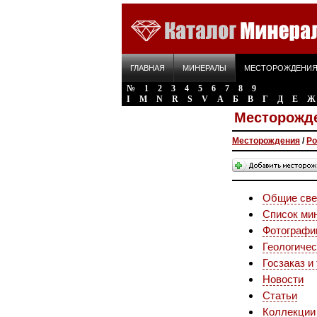
ГЛАВНАЯ
МИНЕРАЛЫ
МЕСТОРОЖДЕНИ
№
1
2
3
4
5
6
7
8
9
I
M
N
R
S
V
А
Б
В
Г
Д
Е
Ж
Месторожде
Месторождения
/
Ро
Общие све
Список ми
Фотографи
Геологичес
Госзаказ и
Новости
Статьи
Коллекции