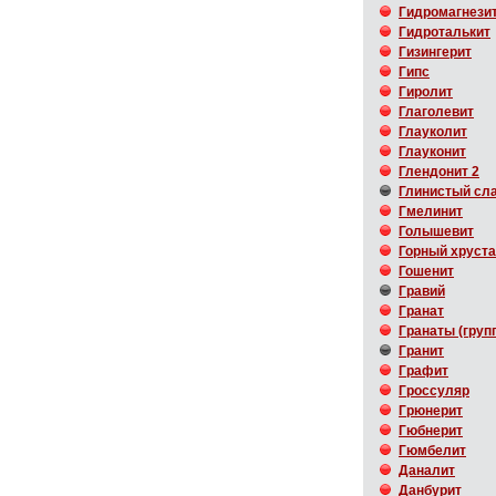
Гидромагнези
Гидроталькит
Гизингерит
Гипс
Гиролит
Глаголевит
Глауколит
Глауконит
Глендонит 2
Глинистый сл
Гмелинит
Голышевит
Горный хруст
Гошенит
Гравий
Гранат
Гранаты (груп
Гранит
Графит
Гроссуляр
Грюнерит
Гюбнерит
Гюмбелит
Даналит
Данбурит