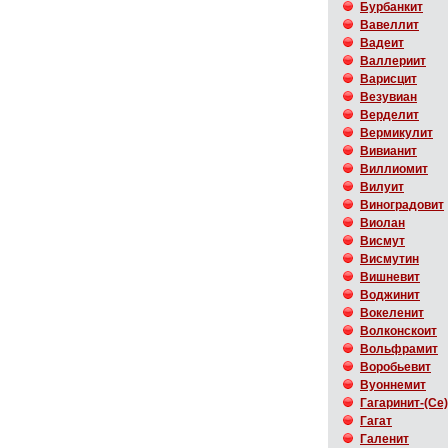
Бурбанкит
Вавеллит
Вадеит
Валлериит
Варисцит
Везувиан
Верделит
Вермикулит
Вивианит
Виллиомит
Вилуит
Виноградовит
Виолан
Висмут
Висмутин
Вишневит
Воджинит
Вокеленит
Волконскоит
Вольфрамит
Воробьевит
Вуоннемит
Гагаринит-(Ce)
Гагат
Галенит