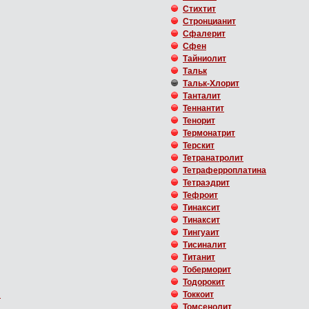
Стихтит
Стронцианит
Сфалерит
Сфен
Тайниолит
Тальк
Тальк-Хлорит
Танталит
Теннантит
Тенорит
Термонатрит
Терскит
Тетранатролит
Тетраферроплатина
Тетраэдрит
Тефроит
Тинаксит
Тинаксит
Тингуаит
Тисиналит
Титанит
Тоберморит
Тодорокит
л
Токкоит
Томсенолит