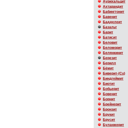
Аурихальцит
Ахтарандит
Бабингтонит
Бавенит
Бадделеит
Базальт
Барит
Батисит
Беловит
Беломорит
Белянкинит
Березит
Берилл
Бёмит
Биверит-(Cu)
Биндгеймит
Биотит
Бобьерит
Бовенит
Борнит
Брейнерит
Бронзит
Брукит
Брусит
Буланжерит