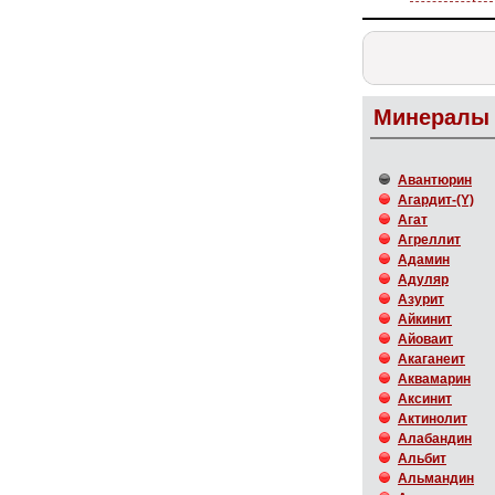
Минералы 
Авантюрин
Агардит-(Y)
Агат
Агреллит
Адамин
Адуляр
Азурит
Айкинит
Айоваит
Акаганеит
Аквамарин
Аксинит
Актинолит
Алабандин
Альбит
Альмандин