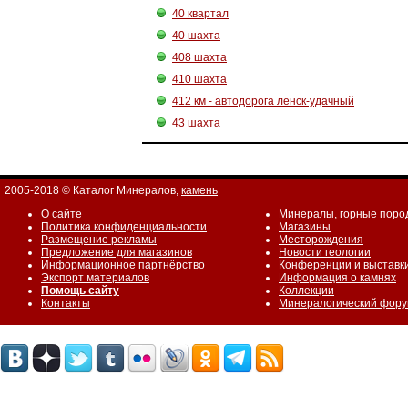
40 квартал
40 шахта
408 шахта
410 шахта
412 км - автодорога ленск-удачный
43 шахта
2005-2018 © Каталог Минералов,
камень
О сайте
Минералы
,
горные поро
Политика конфиденциальности
Магазины
Размещение рекламы
Месторождения
Предложение для магазинов
Новости геологии
Информационное партнёрство
Конференции и выставк
Экспорт материалов
Информация о камнях
Помощь сайту
Коллекции
Контакты
Минералогический фор