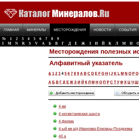
ГЛАВНАЯ
МИНЕРАЛЫ
МЕСТОРОЖДЕНИЯ
НОВОСТИ
СОБЫТИЯ
№
1
2
3
4
5
6
7
8
9
I
M
N
R
S
V
А
Б
В
Г
Д
Е
Ж
З
И
Й
К
Л
М
Н
Месторождения полезных и
Алфавитный указатель
&
1
2
3
4
5
6
7
8
9
A
B
C
D
E
F
G
H
I
J
K
L
M
N
O
P
Q
А
Б
В
Г
Д
Е
Ж
З
И
Й
К
Л
М
Н
О
П
Р
С
Т
У
Ф
Х
Ц
Ч
Ш
4 км
4 несветаевская шахта
4 ферма
4-ый км а/д Ивановка-Ерковцы-Поздеевка
40 а