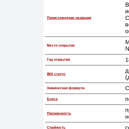
В
и
C
Происхождение названия
в
о
M
Место открытия
N
1
Год открытия
д
IMA статус
(
C
Химическая формула
п
Блеск
п
Прозрачность
н
с
Спайность