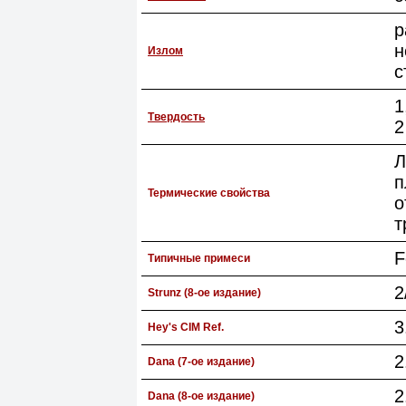
р
н
Излом
с
1
Твердость
2
Л
п
Термические свойства
о
т
F
Типичные примеси
2
Strunz (8-ое издание)
3
Hey's CIM Ref.
2
Dana (7-ое издание)
2
Dana (8-ое издание)