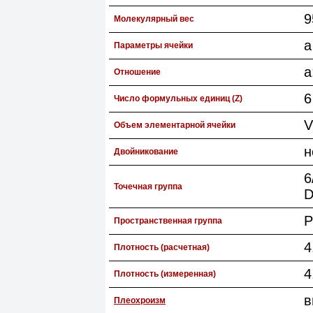
9
Молекулярный вес
a
Параметры ячейки
a
Отношение
6
Число формульных единиц (Z)
V
Объем элементарной ячейки
н
Двойникование
6
Точечная группа
D
P
Пространственная группа
4
Плотность (расчетная)
4
Плотность (измеренная)
в
Плеохроизм