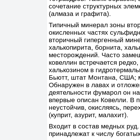
сочетание структурных элем
(алмаза и графита).
Типичный минерал зоны вто
окисленных частях сульфид
вторичный гипергенный мине
халькопирита, борнита, хал
месторождений. Часто замещ
ковеллин встречается редко,
халькозином в гидротермаль
Бьютт, штат Монтана, США; 
Обнаружен в лавах и отложе
деятельности фумарол он на
впервые описан Ковелли. В 
неустойчив, окисляясь, пер
(куприт, азурит, малахит).
Входит в состав медных руд
принадлежат к числу богаты