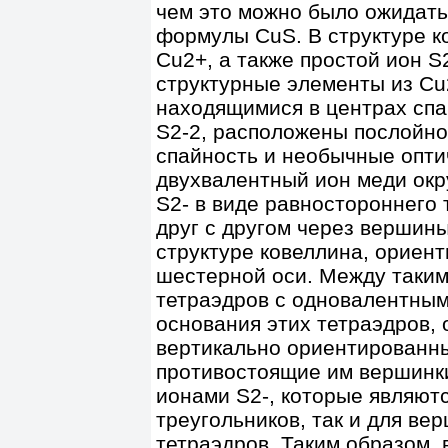
чем это можно было ожидать
формулы CuS. В структуре к
Cu2+, а также простой ион S
структурные элементы из Cu2
находящимися в центрах спа
S2-2, расположены послойн
спайность и необычные опти
двухвалентный ион меди ок
S2- в виде равностороннего
друг с другом через вершины
структуре ковеллина, ориен
шестерной оси. Между таким
тетраэдров с одновалентным
основания этих тетраэдров, 
вертикально ориентированны
противостоящие им вершинк
ионами S2-, которые являют
треугольников, так и для ве
тетраэдров. Таким образом, 