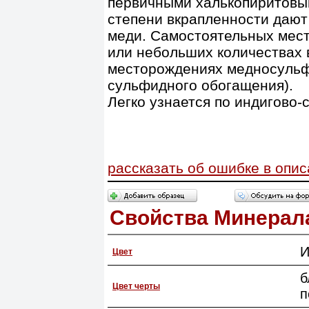
первичными халькопиритовым
степени вкрапленности дают
меди. Самостоятельных мест
или небольших количествах 
месторождениях медносульфи
сульфидного обогащения).
Легко узнается по индигово-
рассказать об ошибке в опи
Свойства Минерал
И
Цвет
б
Цвет черты
п