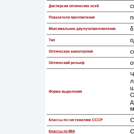
с
Дисперсия оптических осей
n
Показатели преломления
δ
Максимальное двулучепреломление
о
Тип
с
Оптическая анизотропия
о
Оптический рельеф
Ч
л
ш
Форма выделения
О
д
м
С
Классы по систематике СССР
С
Классы по IMA