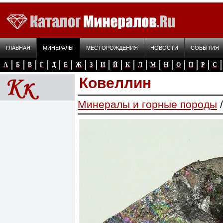
ГЛАВНАЯ
МИНЕРАЛЫ
МЕСТОРОЖДЕНИЯ
НОВОСТИ
СОБЫТИЯ
А
Б
В
Г
Д
Е
Ж
З
И
Й
К
Л
М
Н
О
П
Р
С
Ковеллин
Минералы и горные породы
/