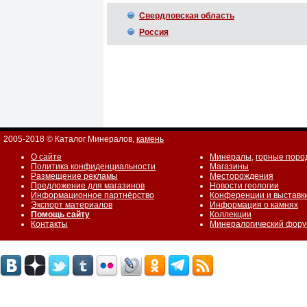
Свердловская область
Россия
2005-2018 © Каталог Минералов,
камень
О сайте
Минералы
,
горные поро
Политика конфиденциальности
Магазины
Размещение рекламы
Месторождения
Предложение для магазинов
Новости геологии
Информационное партнёрство
Конференции и выставк
Экспорт материалов
Информация о камнях
Помощь сайту
Коллекции
Контакты
Минералогический фор