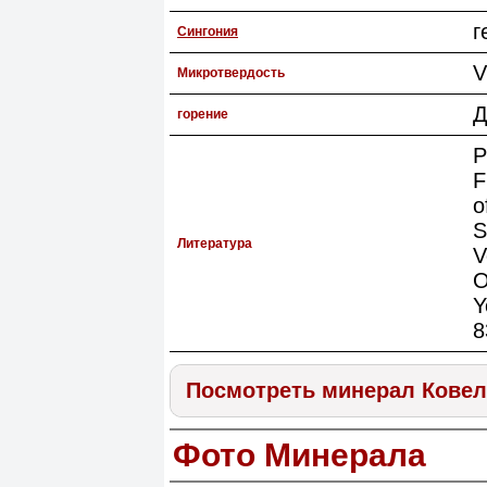
г
Сингония
V
Микротвердость
Д
горение
P
F
o
S
Литература
V
O
Y
8
Посмотреть минерал Кове
Фото Минерала