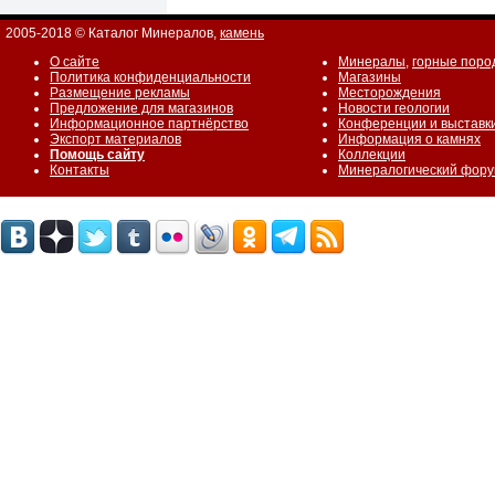
2005-2018 © Каталог Минералов,
камень
О сайте
Минералы
,
горные поро
Политика конфиденциальности
Магазины
Размещение рекламы
Месторождения
Предложение для магазинов
Новости геологии
Информационное партнёрство
Конференции и выставк
Экспорт материалов
Информация о камнях
Помощь сайту
Коллекции
Контакты
Минералогический фор