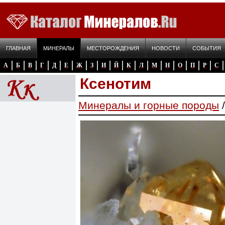
ГЛАВНАЯ
МИНЕРАЛЫ
МЕСТОРОЖДЕНИЯ
НОВОСТИ
СОБЫТИЯ
А
Б
В
Г
Д
Е
Ж
З
И
Й
К
Л
М
Н
О
П
Р
С
Ксенотим
Минералы и горные породы
/