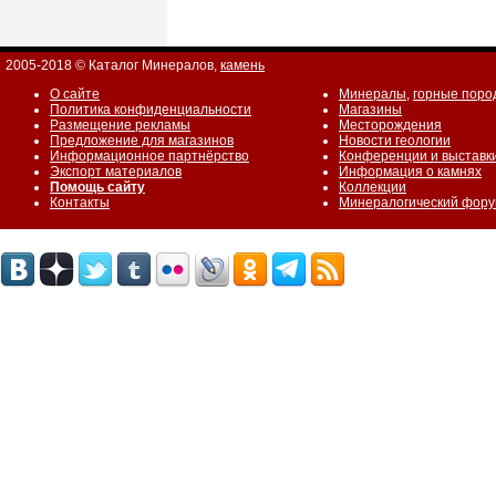
2005-2018 © Каталог Минералов,
камень
О сайте
Минералы
,
горные поро
Политика конфиденциальности
Магазины
Размещение рекламы
Месторождения
Предложение для магазинов
Новости геологии
Информационное партнёрство
Конференции и выставк
Экспорт материалов
Информация о камнях
Помощь сайту
Коллекции
Контакты
Минералогический фор