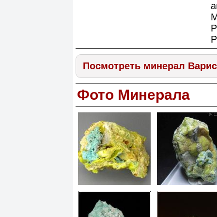
a
M
P
P
Посмотреть минерал Вари
Фото Минерала