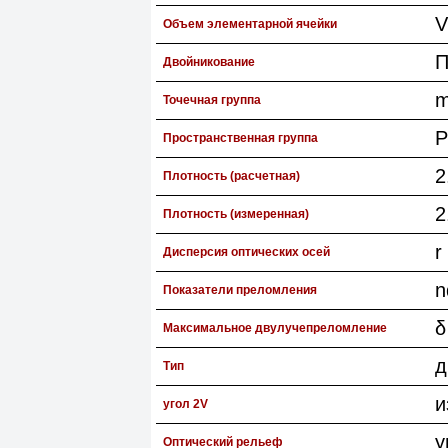
V
Объем элементарной ячейки
П
Двойникование
m
Точечная группа
P
Пространственная группа
2
Плотность (расчетная)
2
Плотность (измеренная)
r
Дисперсия оптических осей
n
Показатели преломления
δ
Максимальное двулучепреломление
д
Тип
и
угол 2V
у
Оптический рельеф