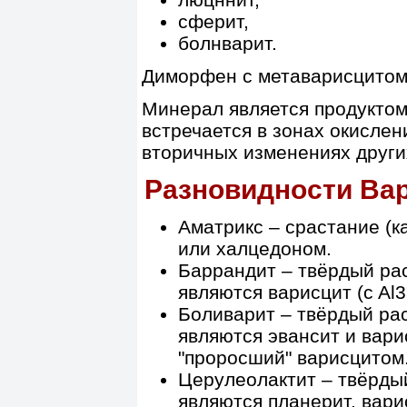
сферит,
болнварит.
Диморфен с метаварисцитом
Минерал является продуктом
встречается в зонах окисле
вторичных изменениях друг
Разновидности Ва
Аматрикс – срастание (ка
или халцедоном.
Баррандит – твёрдый ра
являются варисцит (c Al3
Боливарит – твёрдый ра
являются эвансит и вари
"проросший" варисцитом
Церулеолактит – твёрды
являются планерит, вари