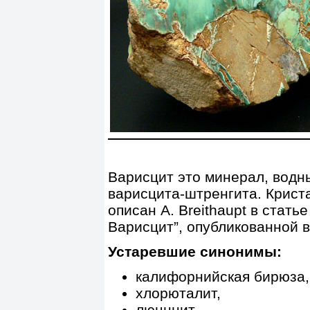
Варисцит это минерал, водн
варисцита-штренгита. Криста
описан A. Breithaupt в стать
Варисцит”, опубликованной в
Устаревшие синонимы:
калифорнийская бирюза,
хлорюталит,
люцннит,