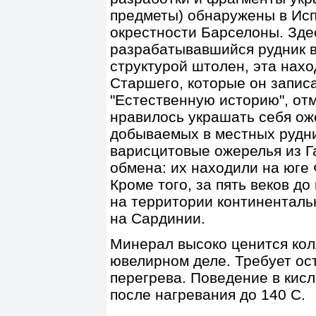
предметы) обнаружены в Исп
окрестности Барселоны. Зде
разрабатывавшийся рудник в
структурой штолен, эта нах
Старшего, которые он записа
"Естественную историю", от
нравилось украшать себя ож
добываемых в местных рудни
варисцитовые ожерелья из Г
обмена: их находили на юге
Кроме того, за пять веков д
на территории континенталь
на Сардинии.
Минерал высоко ценится кол
ювелирном деле. Требует ос
перегрева. Поведение в кис
после нагревания до 140 С.