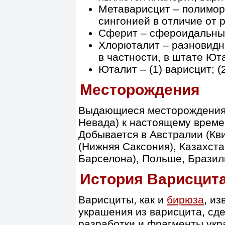
Метаварисцит – полимо
сингонией в отличие от 
Сферит – сфероидальные
Хлорюталит – разновидно
в частности, в штате Ют
Юталит – (1) варисцит; (
Месторождения
Выдающиеся месторождения 
Невада) к настоящему време
Добывается в Австралии (Кв
(Нижняя Саксония), Казахста
Барселона), Польше, Бразил
История Варисцит
Варисциты, как и
бирюза
, и
украшения из варисцита, сд
разработки и фрагменты укр