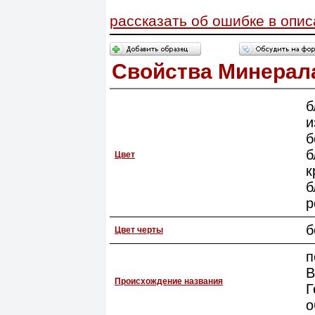
рассказать об ошибке в опи
Свойства Минерал
б
и
б
б
Цвет
к
б
р
б
Цвет черты
п
В
Происхождение названия
Г
о