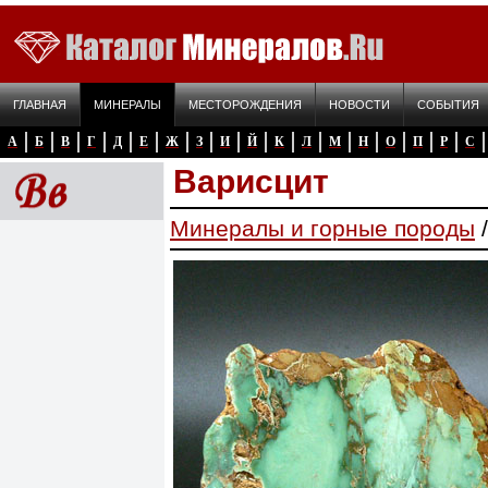
ГЛАВНАЯ
МИНЕРАЛЫ
МЕСТОРОЖДЕНИЯ
НОВОСТИ
СОБЫТИЯ
А
Б
В
Г
Д
Е
Ж
З
И
Й
К
Л
М
Н
О
П
Р
С
Варисцит
Минералы и горные породы
/