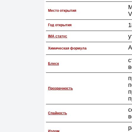
M
Место открытия
V
1
Год открытия
у
IMA статус
А
Химическая формула
с
Блеск
в
п
п
Прозрачность
п
п
с
Спайность
в
р
Излом