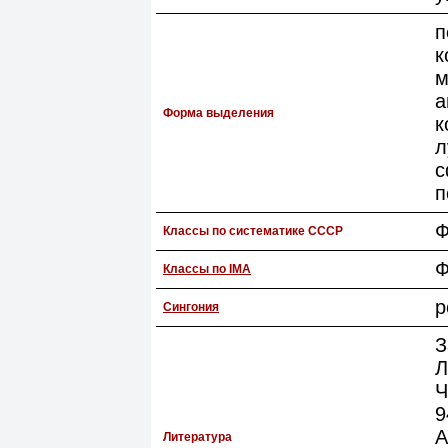
п
к
м
а
Форма выделения
к
л
с
п
Ф
Классы по систематике СССР
Ф
Классы по IMA
р
Сингония
З
Л
Ч
9
A
Литература