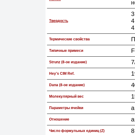
н
3
4
Твердость
4
П
Термические свойства
F
Типичные примеси
7
Strunz (8-ое издание)
1
Hey's CIM Ref.
4
Dana (8-ое издание)
1
Молекулярный вес
a
Параметры ячейки
a
Отношение
8
Число формульных единиц (Z)