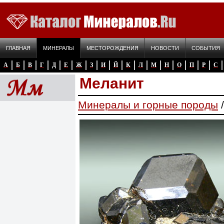
ГЛАВНАЯ
МИНЕРАЛЫ
МЕСТОРОЖДЕНИЯ
НОВОСТИ
СОБЫТИЯ
А
Б
В
Г
Д
Е
Ж
З
И
Й
К
Л
М
Н
О
П
Р
С
Меланит
Минералы и горные породы
/