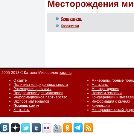
Месторождения ми
Куржункуль
Казахстан
2005-2018 © Каталог Минералов,
камень
О сайте
Минералы
,
горные поро
Политика конфиденциальности
Магазины
Размещение рекламы
Месторождения
Предложение для магазинов
Новости геологии
Информационное партнёрство
Конференции и выставк
Экспорт материалов
Информация о камнях
Помощь сайту
Коллекции
Контакты
Минералогический фор