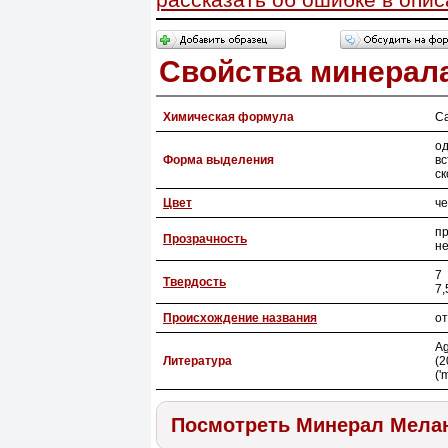
Свойства минерал
Химическая формула
Ca
о
Форма выделения
вс
ск
Цвет
ч
пр
Прозрачность
н
7
Твердость
7,
Происхождение названия
от
Ag
Литература
(2
('
Посмотреть Минерал Мела