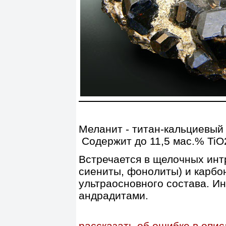
Меланит - титан-кальциевый 
Содержит до 11,5 мас.% TiO2
Встречается в щелочных ин
сиениты, фонолиты) и карбон
ультраосновного состава. И
андрадитами.
рассказать об ошибке в опи