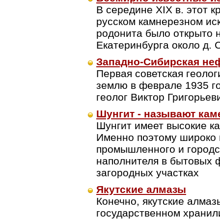
В середине XIX в. этот 
русском камнерезном ис
родонита было открыто на 
Екатеринбурга около д. 
Западно-Сибирская не
Первая советская геолог
землю в феврале 1935 го
геолог Виктор Григорьев
Шунгит - называют кам
Шунгит имеет высокие к
Именно поэтому широко 
промышленного и городс
наполнителя в бытовых ф
загородных участках
Якутские алмазы
Конечно, якутские алмаз
государственном хранил