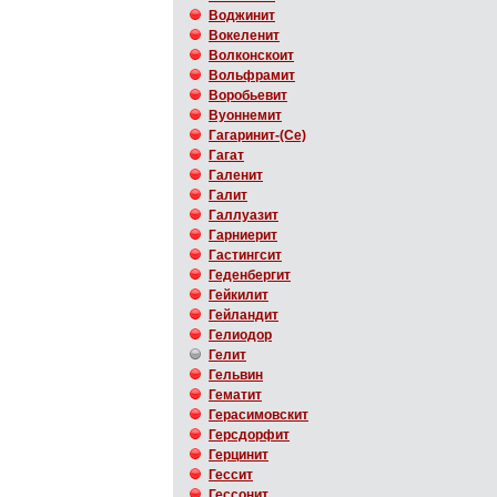
Воджинит
Вокеленит
Волконскоит
Вольфрамит
Воробьевит
Вуоннемит
Гагаринит-(Ce)
Гагат
Галенит
Галит
Галлуазит
Гарниерит
Гастингсит
Геденбергит
Гейкилит
Гейландит
Гелиодор
Гелит
Гельвин
Гематит
Герасимовскит
Герсдорфит
Герцинит
Гессит
Гессонит