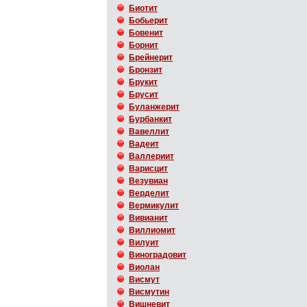
Биотит
Бобьерит
Бовенит
Борнит
Брейнерит
Бронзит
Брукит
Брусит
Буланжерит
Бурбанкит
Вавеллит
Вадеит
Валлериит
Варисцит
Везувиан
Верделит
Вермикулит
Вивианит
Виллиомит
Вилуит
Виноградовит
Виолан
Висмут
Висмутин
Вишневит