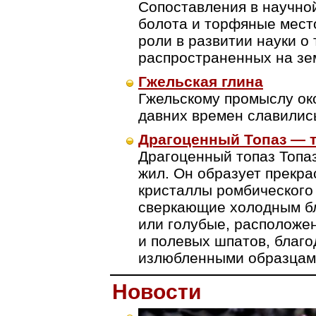
Сопоставления в научно
болота и торфяные мест
роли в развитии науки о
распространенных на зе
Гжельская глина
Гжельскому промыслу ок
давних времен славились
Драгоценный Топаз — 
Драгоценный топаз Топа
жил. Он образует прекр
кристаллы ромбического 
сверкающие холодным бл
или голубые, расположе
и полевых шпатов, благ
излюбленными образцами
Новости