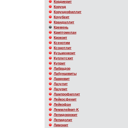
Кордиерит
Корунд
Корундофиллит
Кочубеит
Крандаллит
Кремень
Криптомелан
Крокоит
Ксенотим
Ксонотлит
Кузьменкоит
Куплетскит
Куприт
Лабрадор
Лабунцовиты
Лавровит
Лазулит
Лазурит
Лампрофиллит
Лейкосфенит
Лейкофан
Леммлейнит-K
Лепидокрокит
Лепидолит
Лимонит