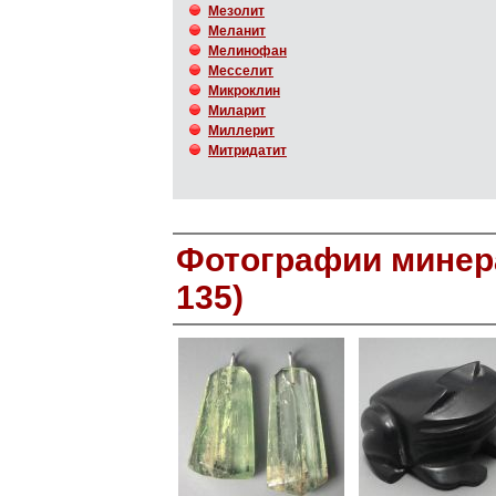
Мезолит
Меланит
Мелинофан
Месселит
Микроклин
Миларит
Миллерит
Митридатит
Фотографии минера
135)