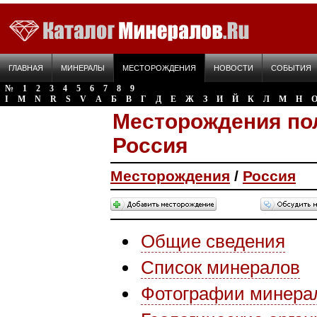
ГЛАВНАЯ
МИНЕРАЛЫ
МЕСТОРОЖДЕНИЯ
НОВОСТИ
СОБЫТИЯ
№
1
2
3
4
5
6
7
8
9
I
M
N
R
S
V
А
Б
В
Г
Д
Е
Ж
З
И
Й
К
Л
М
Н
Месторождения по
Россия
Месторождения
/
Россия
Общие сведения
Список минералов
Фотографии минера