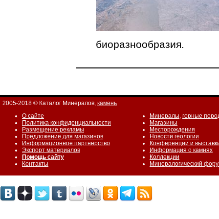
биоразнообразия.
2005-2018 © Каталог Минералов,
камень
О сайте
Минералы
,
горные поро
Политика конфиденциальности
Магазины
Размещение рекламы
Месторождения
Предложение для магазинов
Новости геологии
Информационное партнёрство
Конференции и выставк
Экспорт материалов
Информация о камнях
Помощь сайту
Коллекции
Контакты
Минералогический фор