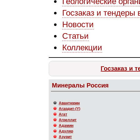
Геологические орга
Госзаказ и тендеры 
Новости
Статьи
Коллекции
Госзаказ и 
Минералы Россия
Авантюрин
Агардит-(Y)
Агат
Агреллит
Адамин
Адуляр
Азурит