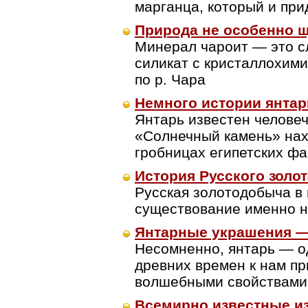
марганца, который и при
Природа не особенно 
Минерал чароит — это с
силикат с кристаллохим
по р. Чара
Немного истории янтар
Янтарь известен челове
«Солнечный камень» нах
гробницах египетских фа
История Русского золот
Русская золотодобыча в
существование именно н
Янтарные украшения —
Несомненно, янтарь — о
древних времен к нам пр
волшебными свойствами
Всемирно известные из