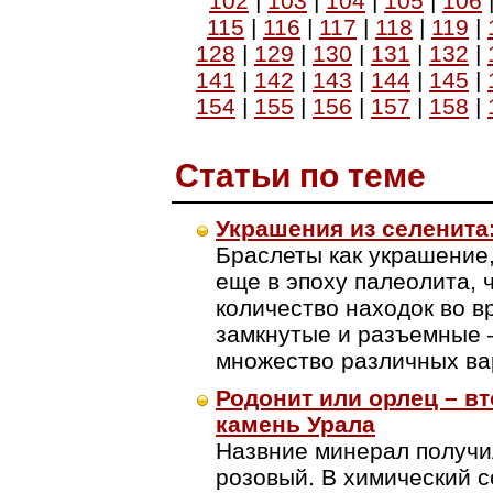
102
|
103
|
104
|
105
|
106
115
|
116
|
117
|
118
|
119
|
128
|
129
|
130
|
131
|
132
|
141
|
142
|
143
|
144
|
145
|
154
|
155
|
156
|
157
|
158
|
Cтатьи по теме
Украшения из селенита
Браслеты как украшение
еще в эпоху палеолита, 
количество находок во в
замкнутые и разъемные 
множество различных ва
Родонит или орлец – в
камень Урала
Назвние минерал получил
розовый. В химический 