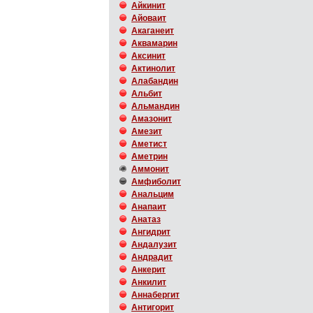
Айкинит
Айоваит
Акаганеит
Аквамарин
Аксинит
Актинолит
Алабандин
Альбит
Альмандин
Амазонит
Амезит
Аметист
Аметрин
Аммонит
Амфиболит
Анальцим
Анапаит
Анатаз
Ангидрит
Андалузит
Андрадит
Анкерит
Анкилит
Аннабергит
Антигорит