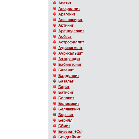
Апатит
Апофиллит
Арагонит
Арсенопирит
Артинит
Арфведсонит
Асбест
Астрофиллит
Аурипигмент
Аурихальцит
Ахтарандит
Бабингтонит
Бавенит
Бадделеит
Базальт
Барит
Батисит
Беловит
Беломорит
Белянкинит
Березит
Берилл
Бёмит
Биверит-(Cu)
Биндгеймит