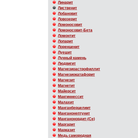
Линарит
Лиственит
Лобановит
Ловозерит
Ломоносовит
Ломоносовит-Бета
Ломонтит
Лопарит
Лоренценит
Луешит
Лунный камень
Людвигит
Магнезиоастрофиллит
Магнезиокатафорит
Магнезит
Магнетит
Майерсит
Макгиннессит
Малахит
Манганберцелиит
Манганонептунит
Манганонордит-(Ce)
Маргарит
Марказит
Медь самородная