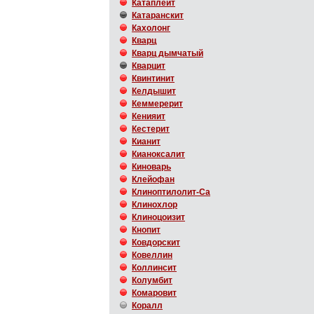
Катаплеит
Катаранскит
Кахолонг
Кварц
Кварц дымчатый
Кварцит
Квинтинит
Келдышит
Кеммерерит
Кенияит
Кестерит
Кианит
Кианоксалит
Киноварь
Клейофан
Клиноптилолит-Ca
Клинохлор
Клиноцоизит
Кнопит
Ковдорскит
Ковеллин
Коллинсит
Колумбит
Комаровит
Коралл