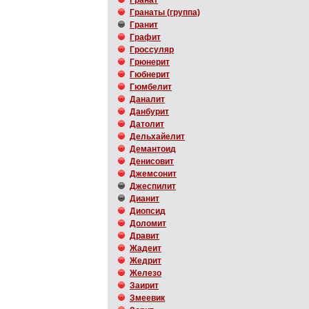
Гранат
Гранаты (группа)
Гранит
Графит
Гроссуляр
Грюнерит
Гюбнерит
Гюмбелит
Даналит
Данбурит
Датолит
Дельхайелит
Демантоид
Денисовит
Джемсонит
Джеспилит
Дианит
Диопсид
Доломит
Дравит
Жадеит
Жедрит
Железо
Заирит
Змеевик