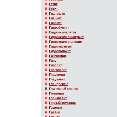
Гетит
Гётит
Гиалофан
Гиацинт
Гиббсит
Гидробиотит
Гидроксилапатит
Гидроксилклиногумит
Гидроксилхондродит
Гидромагнезит
Гидроталькит
Гизингерит
Гипс
Гиролит
Глаголевит
Глауколит
Глауконит
Глендонит 2
Глинистый сланец
Гмелинит
Голышевит
Горный хрусталь
Гошенит
Гравий