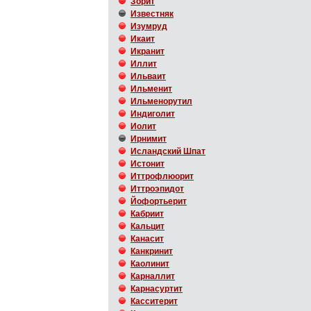
Зорит
Известняк
Изумруд
Икаит
Икранит
Иллит
Ильваит
Ильменит
Ильменорутил
Индиголит
Иолит
Ирнимит
Исландский Шпат
Истонит
Иттрофлюорит
Иттроэпидот
Йофортьерит
Кабриит
Кальцит
Канасит
Канкринит
Каолинит
Карналлит
Карнасуртит
Касситерит