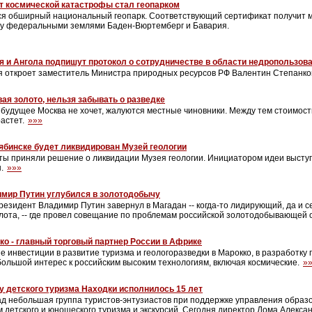
т космической катастрофы стал геопарком
ся обширный национальный геопарк. Соответствующий сертификат получит 
ду федеральными землями Баден-Вюртемберг и Бавария.
я и Ангола подпишут протокол о сотрудничестве в области недропользов
я откроет заместитель Министра природных ресурсов РФ Валентин Степанко
ая золото, нельзя забывать о разведке
 будущее Москва не хочет, жалуются местные чиновники. Между тем стоимост
растет.
»»»
ябинске будет ликвидирован Музей геологии
ты приняли решение о ликвидации Музея геологии. Инициатором идеи высту
ы.
»»»
мир Путин углубился в золотодобычу
резидент Владимир Путин завернул в Магадан -- когда-то лидирующий, да и с
лота, -- где провел совещание по проблемам российской золотодобывающей 
ко - главный торговый партнер России в Африке
 инвестиции в развитие туризма и геологоразведки в Марокко, в разработку
ольшой интерес к российским высоким технологиям, включая космические.
»
у детского туризма Находки исполнилось 15 лет
ад небольшая группа туристов-энтузиастов при поддержке управления обра
 детского и юношеского туризма и экскурсий. Сегодня директор Дома Алекса