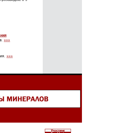
ания
в.
»»»
сия.
»»»