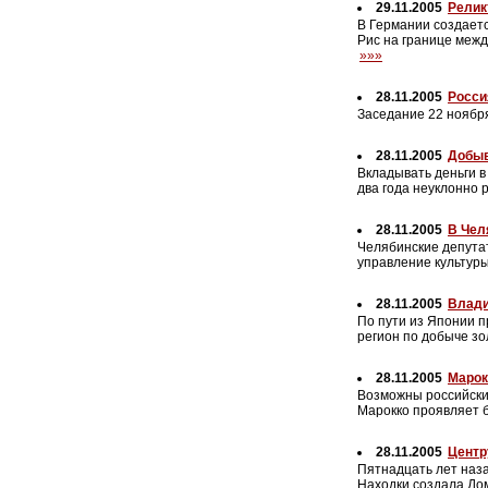
29.11.2005
Релик
В Германии создает
Рис на границе меж
»»»
28.11.2005
Росси
Заседание 22 ноябр
28.11.2005
Добыв
Вкладывать деньги в
два года неуклонно 
28.11.2005
В Чел
Челябинские депута
управление культур
28.11.2005
Влади
По пути из Японии п
регион по добыче зо
28.11.2005
Марок
Возможны российские
Марокко проявляет б
28.11.2005
Центр
Пятнадцать лет наз
Находки создала Дом