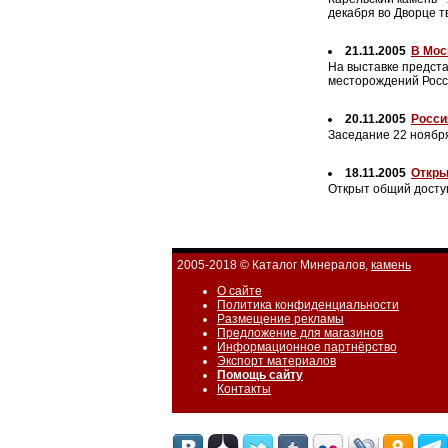
декабря во Дворце т
21.11.2005
В Мос
На выставке предст
месторождений Росс
20.11.2005
Росси
Заседание 22 ноябр
18.11.2005
Откры
Открыт общий доступ 
2005-2018 © Каталог Минералов,
камень
О сайте
Политика конфиденциальности
Размещение рекламы
Предложение для магазинов
Информационное партнёрство
Экспорт материалов
Помощь сайту
Контакты