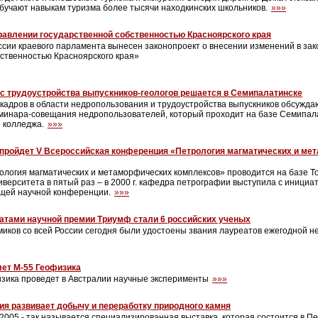
учают навыкам туризма более тысячи находкинских школьников.
»»»
равлении государственной собственностью Красноярского края
ссии краевого парламента вынесен законопроект о внесении изменений в за
бственностью Красноярского края»
с трудоустройства выпускников-геологов решается в Семипалатинске
кадров в области недропользования и трудоустройства выпускников обсужда
еминара-совещания недропользователей, который проходит на базе Семипал
о колледжа.
»»»
 пройдет V Всероссийская конференция «Петрология магматических и ме
логия магматических и метаморфических комплексов» проводится на базе Т
иверситета в пятый раз – в 2000 г. кафедра петрографии выступила с иници
щей научной конференции.
»»»
атами научной премии Триумф стали 6 российских ученых
миков со всей России сегодня были удостоены звания лауреатов ежегодной 
ет М-55 Геофизика
зика проведет в Австралии научные эксперименты
»»»
ия развивает добычу и переработку природного камня
 2005 - так называется специализированная выставка, которая состоится в П