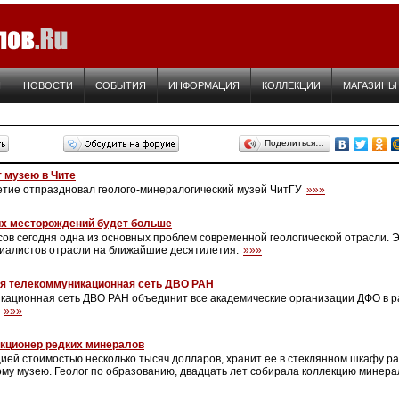
Я
НОВОСТИ
СОБЫТИЯ
ИНФОРМАЦИЯ
КОЛЛЕКЦИИ
МАГАЗИНЫ
Поделиться…
т музею в Чите
летие отпраздновал геолого-минералогический музей ЧитГУ
»»»
х месторождений будет больше
ов сегодня одна из основных проблем современной геологической отрасли. Э
циалистов отрасли на ближайшие десятилетия.
»»»
я телекоммуникационная сеть ДВО РАН
кационная сеть ДВО РАН объединит все академические организации ДФО в 
я
»»»
кционер редких минералов
ией стоимостью несколько тысяч долларов, хранит ее в стеклянном шкафу ра
му музею. Геолог по образованию, двадцать лет собирала коллекцию минера