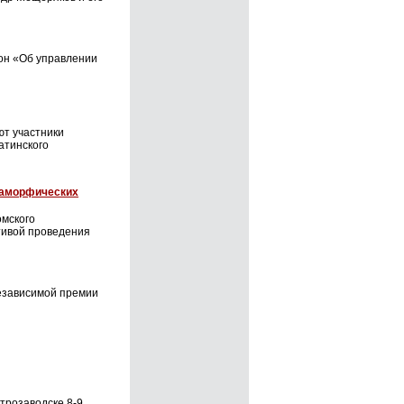
кон «Об управлении
ют участники
атинского
таморфических
омского
ативой проведения
независимой премии
етрозаводске 8-9