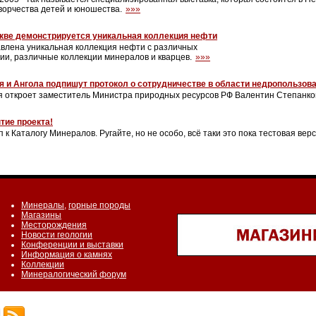
ворчества детей и юношества.
»»»
кве демонстрируется уникальная коллекция нефти
авлена уникальная коллекция нефти с различных
ии, различные коллекции минералов и кварцев.
»»»
я и Ангола подпишут протокол о сотрудничестве в области недропользов
я откроет заместитель Министра природных ресурсов РФ Валентин Степанко
тие проекта!
к Каталогу Минералов. Ругайте, но не особо, всё таки это пока тестовая вер
Минералы
,
горные породы
Магазины
Месторождения
Новости геологии
Конференции и выставки
Информация о камнях
Коллекции
Минералогический форум