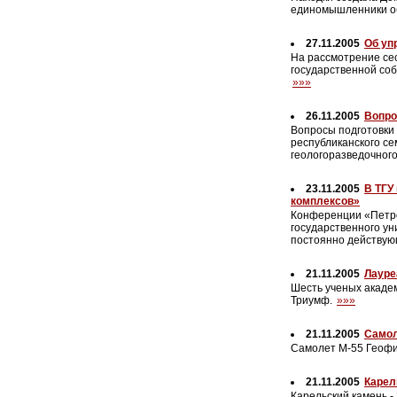
единомышленники об
27.11.2005
Об уп
На рассмотрение се
государственной со
»»»
26.11.2005
Вопро
Вопросы подготовки 
республиканского с
геологоразведочног
23.11.2005
В ТГУ
комплексов»
Конференции «Петро
государственного ун
постоянно действую
21.11.2005
Лауре
Шесть ученых акаде
Триумф.
»»»
21.11.2005
Самол
Самолет М-55 Геофи
21.11.2005
Карел
Карельский камень -