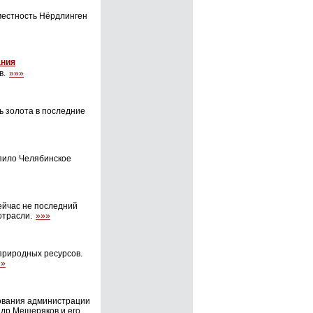
местность Нёрдлинген
ания
в.
»»»
ь золота в последние
пило Челябинское
ейчас не последний
отрасли.
»»»
 природных ресурсов.
»»
зования администрации
ндр Мещеряков и его