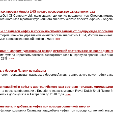
ках проекта Angola LNG начато производство сжиженного газа
a Gulf Oil Company Ltd., являющаяся дочерним предприятием Chevron, подтв
женного газа в рамках крупнейшего энергетического проекта Африки - Angol
сы сланцевой нефти в России по объему занимают лидирующее положени
формационного управления министерства энергетики США, Россия занимает 
мых запасов сланцевой нефти в мире
»»»
ния "Газпром" установила рекорд суточной поставки газа за последние п
м" сумела нарастить поставки экспортного газа в Европу по сравнению с ан
а 29%
»»»
 у берегов Латвии не найдена
nergy, проводившая разведку у берегов Латвии, заявила, что поиск нефти за
тиции Shell в добычу австралийского газа составят тридцать миллиардо
на пресс-конференции в Брисбене глава компании Royal Dutch Shell Питер В
ить в добычу газа в Австралии до 2018 года
»»»
ане начали добывать нефть при помощи солнечной энергии
фтяная компания Омана начала добычу нефти при помощи солнечной энер