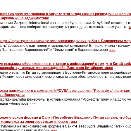
ния Gazprom International в августе этого года начнет разведочные испыт
Сарикамыш в Таджикистане
компания Gazprom International завершила бурение самой глубокой скважины 
арикамыш, она собирается приступить к разведочным испытаниям участка
»
нефть" приступила к началу геологоразведочных работ в Баренцевом мор
фть" совместно с партнером итальянской компанией Eni приступила к началу
ах "Центрально-Баренцевский" и "Федынский" в Баренцевом море
»»»
я выразила обеспокоенность в связи с информацией о том, что Китай соб
разработку газовых месторождений в Восточно-Китайском море
цию о том, что Китай устанавливает в Восточно-Китайском море газодобыв
 Пекину через дипломатические каналы свою обеспокоенность по этому пов
огам подписанного с компанией PDVSA соглашения, "Роснефть" получает
фе Венесуэлы
частках шельфа Венесуэлы, в которых компания "Роснефть" получила долю уч
рдов кубометров
»»»
кономическом форуме в Санкт-Петербурге Владимир Путин заявил, что бу
 комплекса за энергоресурсами нового типа
ыступления на экономическом форуме в Санкт-Петербурге Владимир Путин об
ргетического развития России
»»»