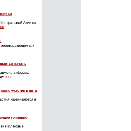
ания на
в Центральной Азии на
»»
е
 геологоразведочных
ирается начать
ающую платформу,
оду
»»»
 долю участия в пяти
астия, оцениваются в
дущее топливно-
означил новые