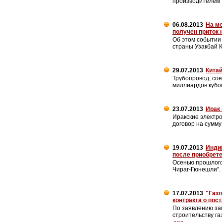
производителем 
06.08.2013
На м
получен приток
Об этом событии
страны Узакбай 
29.07.2013
Китай
Трубопровод, со
миллиардов кубо
23.07.2013
Ирак 
Иракские электр
договор на сумм
19.07.2013
Инди
после приобрете
Осенью прошлого
Чираг-Гюнешли".
17.07.2013
"Газп
контракта о пос
По заявлению за
строительству га