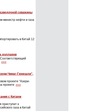
разведочной скважины
м министр нефти и газа
портировать в Китай 12
да долларов
. Соответствующий
е
»»»
Азери-Чираг-Гюнешли",
вом проекте "Азери-
на проекте
»»»
сания с Китаем
 приступит к
сийского газа в Китай