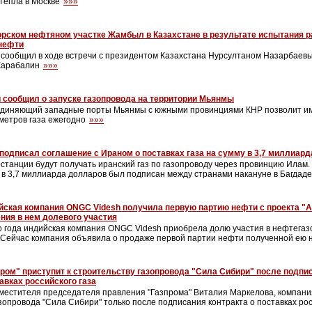
тепла в Москве
»»»
орском нефтяном участке Жамбыл в Казахстане в результате испытания 
 нефти
 сообщил в ходе встречи с президентом Казахстана Нурсултаном Назарбаевы
Карабалин
»»»
 сообщил о запуске газопровода на территории Мьянмы
единяющий западные порты Мьянмы с южными провинциями КНР позволит им
метров газа ежегодно
»»»
подписал соглашение с Ираном о поставках газа на сумму в 3,7 миллиар
останции будут получать иранский газ по газопроводу через провинцию Илам
у в 3,7 миллиарда долларов был подписан между странами накануне в Багдад
йская компания ONGC Videsh получила первую партию нефти с проекта "
ния в нем долевого участия
 года индийская компания ONGC Videsh приобрела долю участия в нефтегазо
 Сейчас компания объявила о продаже первой партии нефти полученной ею 
ром" приступит к строительству газопровода "Сила Сибири" после подпи
тавках российского газа
местителя председателя правления "Газпрома" Виталия Маркелова, компания
зопровода "Сила Сибири" только после подписания контракта о поставках рос