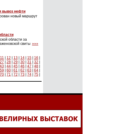
я вывоз нефти
ирован новый маршрут
 области
ской области за
баженовской свиты
»»»
11
|
12
|
13
|
14
|
15
|
16
|
27
|
28
|
29
|
30
|
31
|
32
|
43
|
44
|
45
|
46
|
47
|
48
|
59
|
60
|
61
|
62
|
63
|
64
|
70
|
71
|
72
|
73
|
74
|
75
|