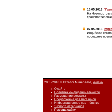
15.05.2013
"Газ
На Новопортовск
транспортировки
07.05.2013
Imper
Индийская компа
последнее время
2005-2018 © Каталог Минералов,
камень
О сайте
Политика конфиденциальности
Размещение рекламы
Предложение для магазинов
Информационное партнёрство
Экспорт материалов
Помощь сайту