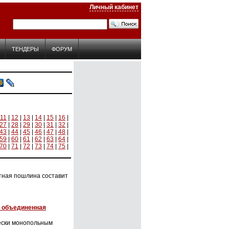
Личный кабинет
ТЕНДЕРЫ
ФОРУМ
11
|
12
|
13
|
14
|
15
|
16
|
27
|
28
|
29
|
30
|
31
|
32
|
43
|
44
|
45
|
46
|
47
|
48
|
59
|
60
|
61
|
62
|
63
|
64
|
70
|
71
|
72
|
73
|
74
|
75
|
отная пошлина составит
я объединенная
чески монопольным