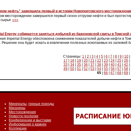
пром нефть" завершила первый в истории Новопортовского месторождени
ом месторождении завершился первый сезон отгрузки нефти и был протест
 сырья
»»»
ial Energy собирается заняться добычей из баженовской свиты в Томской
ния Imperial Energy обеспокоена снижением показателей добычи нефти в Том
. Решение она будет искать в извлечении полезных ископаемых из залежей 
Страницы:
1
|
2
|
3
|
4
|
5
|
6
|
7
|
8
|
9
|
10
|
17
|
18
|
19
|
20
|
21
|
22
|
23
|
24
|
25
|
26
|
33
|
34
|
35
|
36
|
37
|
38
|
39
|
40
|
41
|
42
|
49
|
50
|
51
|
52
|
53
|
54
|
55
|
56
|
57
|
58
|
65
|
66
|
67
|
68
|
69
|
Минералы
,
горные породы
Магазины
Месторождения
Новости геологии
Конференции и выставки
Информация о камнях
Коллекции