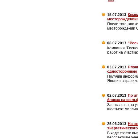
»»»
15.07.2013
Компа
месторождении 
После того, как 
месторождении С
08.07.2013
"Рос
Компания "Росне
работ на участк
03.07.2013
Япони
одностороннюю 
Получив информа
Япония выразила
02.07.2013
По ит
блоках на шель
Запасы газа на у
шестьсот миллиа
25.06.2013
На э
энергетического
В ходе своего в
перспективы эне