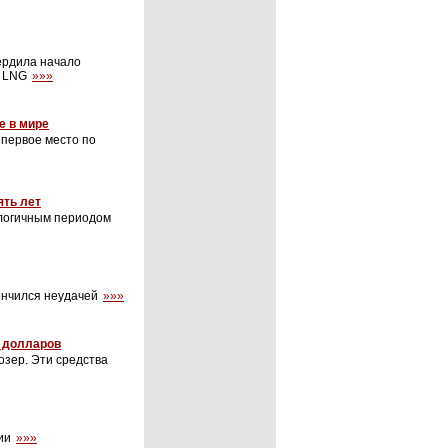
ердила начало
a LNG
»»»
е в мире
первое место по
ять лет
алогичным периодом
кончился неудачей
»»»
в долларов
озер. Эти средства
гии
»»»