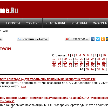
Я
НОВОСТИ
СОБЫТИЯ
ИНФОРМАЦИЯ
КОЛЛЕКЦИИ
МАГАЗИНЫ
ители
Поделиться…
тели
Страницы:
1
|
2
|
3
|
4
|
5
|
6
|
7
|
8
|
9
|
10
|
17
|
18
|
19
|
20
|
21
|
22
|
23
|
24
|
25
|
26
|
33
|
34
|
35
|
36
|
37
|
38
|
39
|
40
|
41
|
42
|
49
|
50
|
51
|
52
|
53
|
54
|
55
|
56
|
57
|
58
|
65
|
66
|
67
|
68
|
69
|
вого сентября будут увеличены пошлины на экспорт нефти из РФ
на на нефть с первого сентября возрастет до 400,7 долларов за тонну. Льг
за тонну нефти
»»»
пром энергохолдинг" приобрел на аукционе 89,97% акций ОАО "Московска
компания"
ния контрольного пакета акций МОЭК, "Газпром энергохолдинг" стал практи