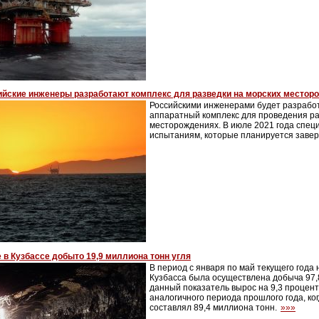
ийские инженеры разработают комплекс для разведки на морских местор
Российскими инженерами будет разрабо
аппаратный комплекс для проведения ра
месторождениях. В июле 2021 года спец
испытаниям, которые планируется заверш
 в Кузбассе добыто 19,9 миллиона тонн угля
В период с января по май текущего год
Кузбасса была осуществлена добыча 97,8
данный показатель вырос на 9,3 процен
аналогичного периода прошлого года, ко
составлял 89,4 миллиона тонн.
»»»