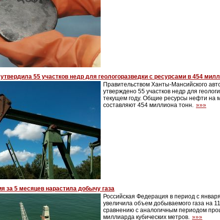
утвердила 55 участков недр для геологоразведки с ресурсами в 454 мил
Правительством Ханты-Мансийского авто
утверждено 55 участков недр для геологи
текущем году. Общие ресурсы нефти на
составляют 454 миллиона тонн.
»»»
я за 5 месяцев нарастила добычу газа
Российская Федерация в период с января
увеличила объем добываемого газа на 1
сравнению с аналогичным периодом прош
миллиарда кубических метров.
»»»