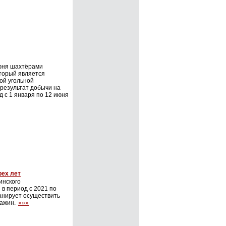
июня шахтёрами
оторый является
ой угольной
 результат добычи на
д с 1 января по 12 июня
рех лет
инского
в период с 2021 по
анирует осуществить
важин.
»»»