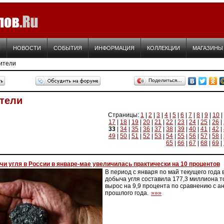
Я
НОВОСТИ
СОБЫТИЯ
ИНФОРМАЦИЯ
КОЛЛЕКЦИИ
МАГАЗИНЫ
ители
Поделиться…
тели
Страницы:
1
|
2
|
3
|
4
|
5
|
6
|
7
|
8
|
9
|
10
|
17
|
18
|
19
|
20
|
21
|
22
|
23
|
24
|
25
|
26
|
33
|
34
|
35
|
36
|
37
|
38
|
39
|
40
|
41
|
42
|
49
|
50
|
51
|
52
|
53
|
54
|
55
|
56
|
57
|
58
|
65
|
66
|
67
|
68
|
69
|
и угля в России в январе-мае увеличилась практически на 10 процентов
В период с января по май текущего года
добыча угля составила 177,3 миллиона т
вырос на 9,9 процента по сравнению с 
прошлого года.
»»»