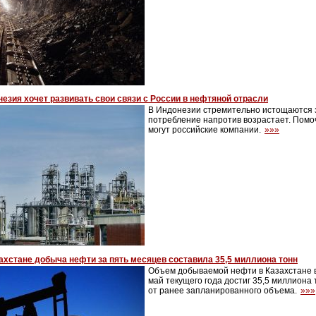
езия хочет развивать свои связи с России в нефтяной отрасли
В Индонезии стремительно истощаются 
потребление напротив возрастает. Помо
могут российские компании.
»»»
ахстане добыча нефти за пять месяцев составила 35,5 миллиона тонн
Объем добываемой нефти в Казахстане в
май текущего года достиг 35,5 миллиона 
от ранее запланированного объема.
»»»