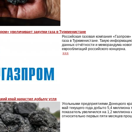
ром» увеличивает закупки газа в Туркменистане
Российская газовая компания «Газпром»
газа в Туркменистане. Такую информаци
данных отчётности и меморандума новог
еврооблигаций российского концерна.
»»»
цкий край нарастил добычу угля
Угольными предприятиями Донецкого кра
май текущего года добыто 5,4 миллиона 
показатель увеличился на 1,2 миллиона 
относительно первых пяти месяцев про