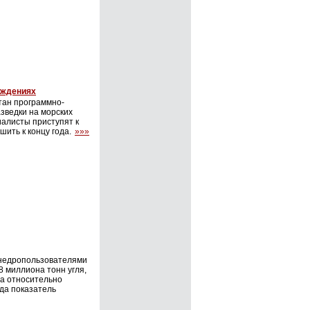
ождениях
тан программно-
зведки на морских
иалисты приступят к
ить к концу года.
»»»
а недропользователями
 миллиона тонн угля,
та относительно
гда показатель