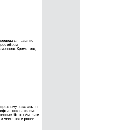
периода с января по
ырос объем
аменного. Кроме того,
о-прежнему осталась на
ефти с показателем в
иненные Штаты Америки
м месте, как и ранее