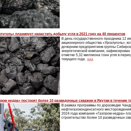
луголь» планирует нарастить добычу угля в 2021 году на 40 процентов
В день государственного праздника 12 
акционерного общества «Ургалуголь», к
дочерним предприятием группы Сибирск
энергетической компании, зафиксирован
отметке 5,32 миллиона тонн угля в перио
текущего года.
»»»
ром недра» построят более 10 разведочных скважин в Якутии в течение т
В рамках программы по доразведке Чанд
нефтегазоконденсатного месторождения 
2024 года компания «Газпром недра» пл
строительство более 10 разведочных ск