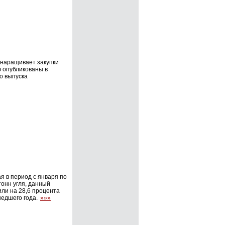
 наращивает закупки
ю опубликованы в
о выпуска
я в период с января по
тонн угля, данный
или на 28,6 процента
шедшего года.
»»»