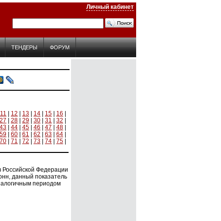
Личный кабинет
ТЕНДЕРЫ
ФОРУМ
11
|
12
|
13
|
14
|
15
|
16
|
27
|
28
|
29
|
30
|
31
|
32
|
43
|
44
|
45
|
46
|
47
|
48
|
59
|
60
|
61
|
62
|
63
|
64
|
70
|
71
|
72
|
73
|
74
|
75
|
 в Российской Федерации
онн, данный показатель
аналогичным периодом