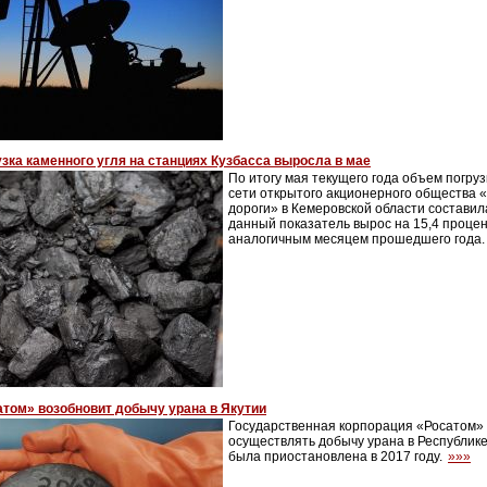
зка каменного угля на станциях Кузбасса выросла в мае
По итогу мая текущего года объем погруз
сети открытого акционерного общества 
дороги» в Кемеровской области составил
данный показатель вырос на 15,4 процен
аналогичным месяцем прошедшего года
атом» возобновит добычу урана в Якутии
Государственная корпорация «Росатом»
осуществлять добычу урана в Республике
была приостановлена в 2017 году.
»»»