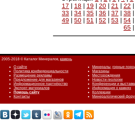
17
|
18
|
19
|
20
|
21
|
22
33
|
34
|
35
|
36
|
37
|
38
49
|
50
|
51
|
52
|
53
|
54
65
2005-2018 © Каталог Минералов,
камень
О сайте
Минералы
,
горные поро
Политика конфиденциальности
Магазины
Размещение рекламы
Месторождения
Предложение для магазинов
Новости геологии
Информационное партнёрство
Конференции и выставк
Экспорт материалов
Информация о камнях
Помощь сайту
Коллекции
Контакты
Минералогический фор