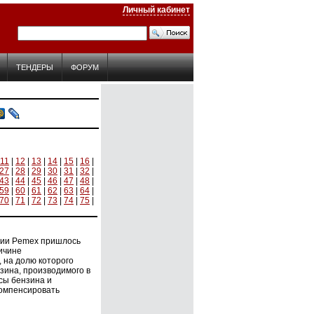
Личный кабинет
ТЕНДЕРЫ
ФОРУМ
11
|
12
|
13
|
14
|
15
|
16
|
27
|
28
|
29
|
30
|
31
|
32
|
43
|
44
|
45
|
46
|
47
|
48
|
59
|
60
|
61
|
62
|
63
|
64
|
70
|
71
|
72
|
73
|
74
|
75
|
нии Pemex пришлось
ичине
на долю которого
зина, производимого в
сы бензина и
компенсировать