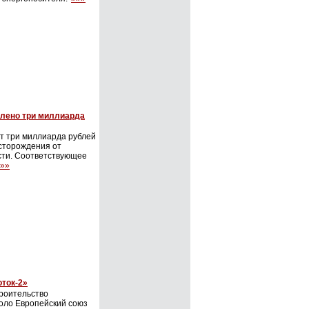
елено три миллиарда
т три миллиарда рублей
есторождения от
сти. Соответствующее
»»
оток-2»
троительство
оло Европейский союз