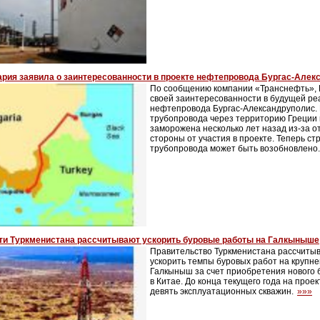
ария заявила о заинтересованности в проекте нефтепровода Бургас-Алек
По сообщению компании «Транснефть», 
своей заинтересованности в будущей ре
нефтепровода Бургас-Александруполис.
трубопровода через территорию Греции 
заморожена несколько лет назад из-за о
стороны от участия в проекте. Теперь ст
трубопровода может быть возобновлено
ти Туркменистана рассчитывают ускорить буровые работы на Галкыныше
Правительство Туркменистана рассчиты
ускорить темпы буровых работ на крупн
Галкыныш за счет приобретения нового 
в Китае. До конца текущего года на прое
девять эксплуатационных скважин.
»»»