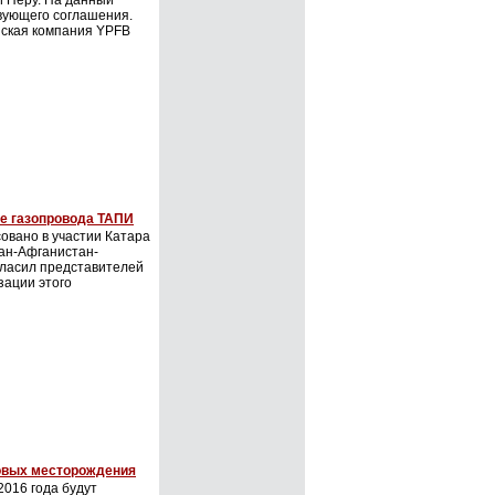
и Перу. На данный
вующего соглашения.
йская компания YPFB
ве газопровода ТАПИ
овано в участии Катара
тан-Афганистан-
гласил представителей
зации этого
зовых месторождения
2016 года будут