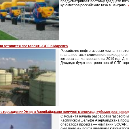
предусматривает поставку двадцати пят
кубометров российского газа в Венгрию.
я готовится поставлять СПГ в Марокко
Российские нефтегазовые компании гото
плана поставок сжиженного природного г
которых запланировано на 2019 год. Для 
Джадиде будет построен новый СПГ-тер
есторождении Умид в Азербайджане получен миллиард кубометров природ
С момента начала разработки газового 
Каспийском шельфе Азербайджана прошл
оператора проекта — компании SOCAR, з
был получен почти миллиард кубометров