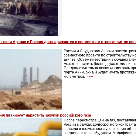
овская Аравия и Россия договариваются о совместном строительстве нов
Россия и Саудовская Аравия рассматри
совместного проекта по строительству н
Египте. Объем инвестиций в осуществле
может составить более двухсот миллион
Предположительно новая магистраль про
порта Айн-Сохна и будет иметь протяжен
километров.
»»»
ия планирует нарастить закупки российского газа
После пересмотра цен на газ, поставляе
России в рамках долгосрочного контракта
заявили о возможности увеличения объе
энергоносителя в будущем. Модифициро