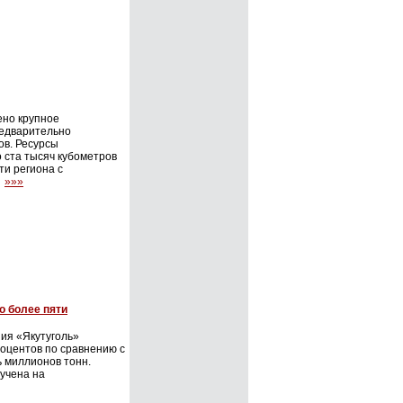
ено крупное
редварительно
ов. Ресурсы
 ста тысяч кубометров
ти региона с
.
»»»
о более пяти
ния «Якутуголь»
роцентов по сравнению с
 миллионов тонн.
учена на