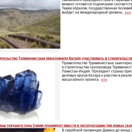
сжиженного природного газа в Парагвай 
момент готовится подписание соответст
Таким образом, государственная боливи
выйдет на международный уровень.
»»»
ительство Туркменистана предложило Катару участвовать в строительст
Правительство Туркменистана заинтерес
в строительстве газопровода Туркменис
Пакистан-Индия. Президент страны при
деловых кругов Катара к участию в реали
масштабного проекта.
»»»
нца текущего года Сирия планирует ввести в эксплуатацию три новых га
В сирийской провинции Дамаск до конца 