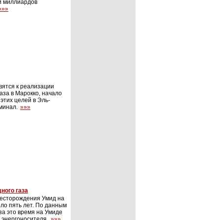
и миллиардов
»»»
вятся к реализации
аза в Марокко, начало
этих целей в Эль-
минал.
»»»
ного газа
месторождения Умид на
о пять лет. По данным
а это время на Умиде
 энергоносителя.
»»»