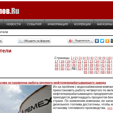
Я
НОВОСТИ
СОБЫТИЯ
ИНФОРМАЦИЯ
КОЛЛЕКЦИИ
МАГАЗИНЫ
ители
Поделиться…
тели
Страницы:
1
|
2
|
3
|
4
|
5
|
6
|
7
|
8
|
9
|
10
|
17
|
18
|
19
|
20
|
21
|
22
|
23
|
24
|
25
|
26
|
33
|
34
|
35
|
36
|
37
|
38
|
39
|
40
|
41
|
42
|
49
|
50
|
51
|
52
|
53
|
54
|
55
|
56
|
57
|
58
|
65
|
66
|
67
|
68
|
69
|
ксике остановлена работа крупного нефтеперерабатывающего завода
Из-за проблем с водоснабжением компа
приостановить работу четвертого по вел
нефтеперерабатывающего предприятия, 
приходится девятнадцать процентов бен
стране. По заявлению компании, ее запа
дизельного топлива достаточны, чтобы 
остановку топливного производства.
»»»