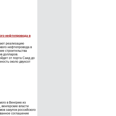
ого нефтепровода в
вают реализацию
ового нефтепровода в
ние строительства
ов долларов.
йдет от порта Саид до
ность около двухсот
мого в Венгрию из
, венгерские власти
мов закупок российского
ванное соглашение