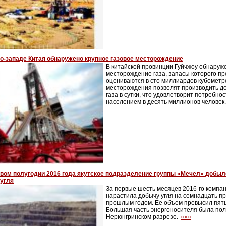
о-западе Китая обнаружено крупное газовое месторождение
В китайской провинции Гуйчжоу обнаруж
месторождение газа, запасы которого п
оцениваются в сто миллиардов кубометр
месторождения позволят производить до
газа в сутки, что удовлетворит потребнос
населением в десять миллионов человек
рвом полугодии 2016 года якутское подразделение группы «Мечел» добыл
 угля
За первые шесть месяцев 2016-го компа
нарастила добычу угля на семнадцать п
прошлым годом. Ее объем превысил пять
Большая часть энергоносителя была пол
Нерюнгринском разрезе.
»»»