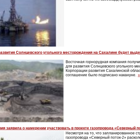
развития Солнцевского угольного месторождения на Сахалине будет выд
Восточная горнорудная компания получи
для развития Солнцевского угольного м
Корпорации развития Сахалинской обла
соглашение было подписано накануне.
»
ия заявила о намерении участвовать в проекте газопровода «Северный п
Несмотря на то, что запланированное с
газопровода «Северный поток-2» раскол