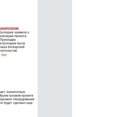
сандруполис
Болгария заявила о
ализации проекта
 Прокладка
и Болгарии была
тказа болгарской
роительство
.
»»»
вает значительно
ейшем газовом проекте
бурового оборудования
кте будет сделано еще