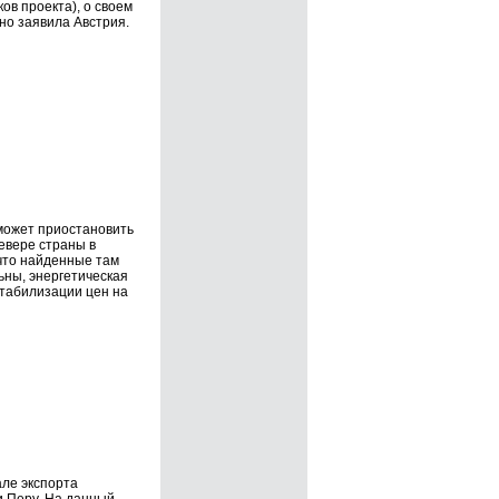
ов проекта), о своем
но заявила Австрия.
может приостановить
севере страны в
 что найденные там
ьны, энергетическая
табилизации цен на
ле экспорта