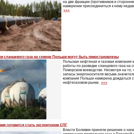
на две фракции (противников и сторонник
намерении присоединиться к нему недав
»»»
ки сланцевого газа на севере Польши могут быть приостановлены
Польская нефтяная и газовая компания 
работы по разведке сланцевого газа на 
Поморском воеводстве. Несмотря на то,
запасы энергоносителя весьма значител
компания Польши намерена дождаться с
нефтегазовом рынке.
»»»
вия готовится стать экспортером СПГ
Власти Боливии приняли решение о нача