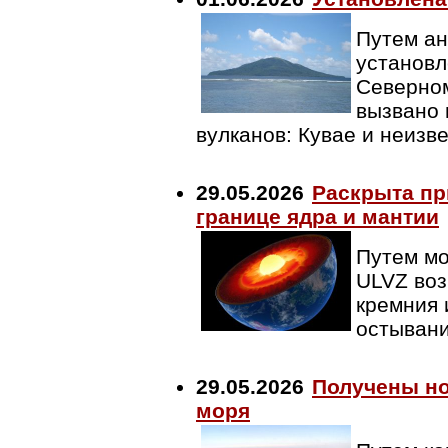
Путем ан
установл
Северном
вызвано 
вулканов: Кувае и неиз
29.05.2026
Раскрыта пр
границе ядра и мантии
Путем мо
ULVZ воз
кремния 
остыван
29.05.2026
Получены но
моря