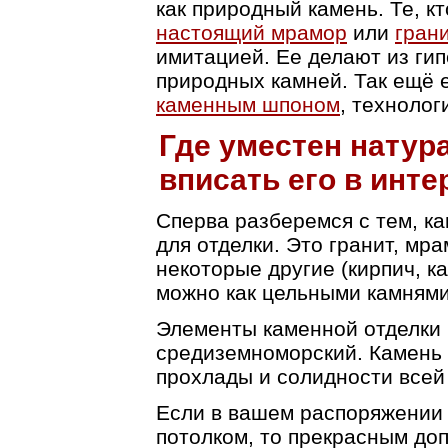
как природный камень. Те, к
настоящий мрамор
или
гран
имитацией. Ее делают из гипс
природных камней. Так ещё 
каменным шпоном
, технолог
Где уместен натур
вписать его в инте
Сперва разберемся с тем, к
для отделки. Это гранит, мр
некоторые другие (кирпич, 
можно как цельными камнями,
Элементы каменной отделки м
средиземноморский. Камень 
прохлады и солидности всей
Если в вашем распоряжении 
потолком, то прекрасным до