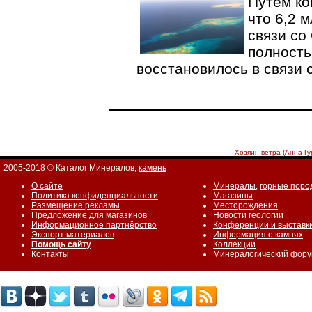
Путем ко
что 6,2 
связи со
полность
восстановилось в связи
Хозяин ветра (Анна Гу
2005-2018 © Каталог Минералов,
камень
О сайте
Минералы
,
горные поро
Политика конфиденциальности
Магазины
Размещение рекламы
Месторождения
Предложение для магазинов
Новости геологии
Информационное партнёрство
Конференции и выставк
Экспорт материалов
Информация о камнях
Помощь сайту
Коллекции
Контакты
Минералогический фор