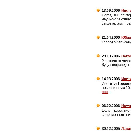
13.09.2006
Инсти
Сегодняшнее мер
научно-практичес
свидетелями пра
21.04.2006
Юбил
Георгию Алексан
29.03.2006
Накан
2 апреля отмеча
будут награждат
14.03.2006
Инст
Институт Геолог
посвященную 50-
»»»
06.02.2006
Науч
Цель – развитие 
современной наук
30.12.2005
Лави