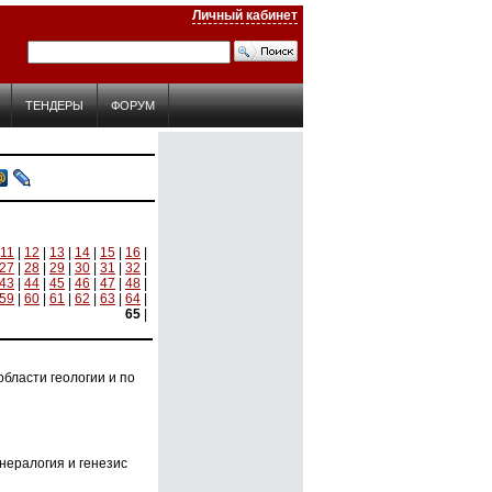
Личный кабинет
ТЕНДЕРЫ
ФОРУМ
11
|
12
|
13
|
14
|
15
|
16
|
27
|
28
|
29
|
30
|
31
|
32
|
43
|
44
|
45
|
46
|
47
|
48
|
59
|
60
|
61
|
62
|
63
|
64
|
65
|
бласти геологии и по
нералогия и генезис