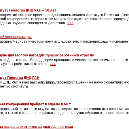
туту Геологии ДНЦ РАН – 50 лет
оприятие стало не просто празднованием юбилея Института Геологии . Сегод
кой конференции, которая в эти минуты проходит в стенах главного корпуса 
здника научного сообщества Дагестана.
»»»
ей первопроходца
дровичу Чернову – неутомимому исследователю и первопроходцу – исполняет
уне дня геолога наградят лучших работников отрасли
ется День геолога. В преддверии праздника в министерстве промышленности 
ь лучших работников отрасли.
»»»
итут Геологии ДНЦ РАН
ии ДНЦ РАН начал рассылку циркуляров-приглашений на научно-практическу
летию института
ная конференция пройдет в апреле в МГУ
творческой активности студентов и аспирантов, привлечение их к решению а
и, а так же сохранение и развитие единого научно-образовательного прост
на накрыла охотников за драгоценностями