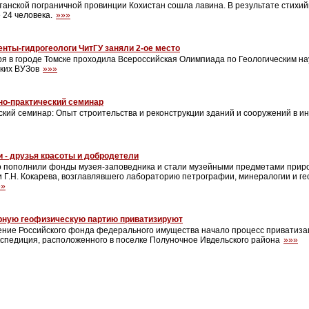
станской пограничной провинции Кохистан сошла лавина. В результате стихий
 24 человека.
»»»
нты-гидрогеологи ЧитГУ заняли 2-ое место
ря в городе Томске проходила Всероссийская Олимпиада по Геологическим на
ских ВУЗов
»»»
но-практический семинар
ский семинар: Опыт строительства и реконструкции зданий и сооружений в и
 - друзья красоты и добродетели
о пополнили фонды музея-заповедника и стали музейными предметами при
 Г.Н. Кокарева, возглавлявшего лабораторию петрографии, минералогии и ге
»»
рную геофизическую партию приватизируют
ение Российского фонда федерального имущества начало процесс приватиз
кспедиция, расположенного в поселке Полуночное Ивдельского района
»»»