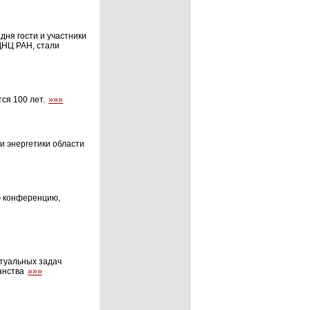
ня гости и участники
ДНЦ РАН, стали
ся 100 лет.
»»»
и энергетики области
ю конференцию,
ктуальных задач
ранства
»»»