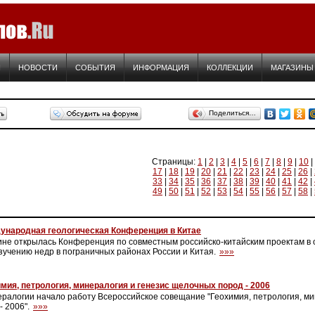
Я
НОВОСТИ
СОБЫТИЯ
ИНФОРМАЦИЯ
КОЛЛЕКЦИИ
МАГАЗИНЫ
Поделиться…
Страницы:
1
|
2
|
3
|
4
|
5
|
6
|
7
|
8
|
9
|
10
|
17
|
18
|
19
|
20
|
21
|
22
|
23
|
24
|
25
|
26
|
33
|
34
|
35
|
36
|
37
|
38
|
39
|
40
|
41
|
42
|
49
|
50
|
51
|
52
|
53
|
54
|
55
|
56
|
57
|
58
|
ународная геологическая Конференция в Китае
ине открылась Конференция по совместным российско-китайским проектам в о
зучению недр в пограничных районах России и Китая.
»»»
мия, петрология, минералогия и генезис щелочных пород - 2006
ералогии начало работу Всероссийское совещание "Геохимия, петрология, ми
- 2006".
»»»