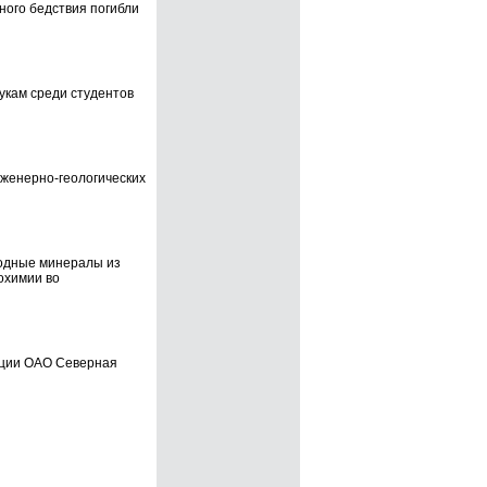
ного бедствия погибли
укам среди студентов
нженерно-геологических
родные минералы из
охимии во
ации ОАО Северная