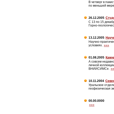
В четверг в паки
по меньшей мере
26.12.2005
Студе
С 13 по 15 декаб
Горно-геологиче
13.12.2005
Науч
Научно-практиче
условиях.
»»»
01.08.2005
Камни
А совсем недавн
личной коллекции
ВНИИСИМСе.
»
10.11.2004
Севе
Уральское отдел
геофизическая э
00.00.0000
»»»