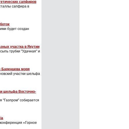
нтетических сапфиров
исталлы сапфира в
боток
 ими будет создан
зных участка в Якутии
сыпь трубки "Удачная" и
е Баренцева моря
новский участки шельфа
ии шельфа Восточно-
я "Газпром" собирается
ia
и конференция «Горное