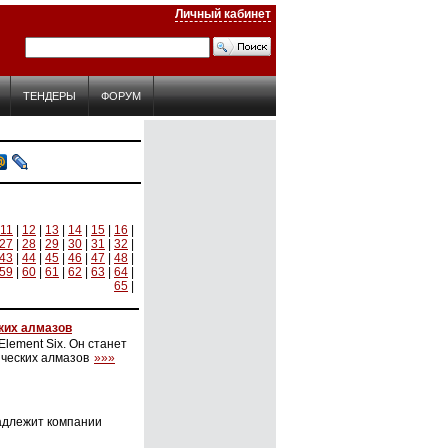
Личный кабинет
ТЕНДЕРЫ
ФОРУМ
11
|
12
|
13
|
14
|
15
|
16
|
27
|
28
|
29
|
30
|
31
|
32
|
43
|
44
|
45
|
46
|
47
|
48
|
59
|
60
|
61
|
62
|
63
|
64
|
65
|
ких алмазов
ement Six. Он станет
ических алмазов
»»»
надлежит компании