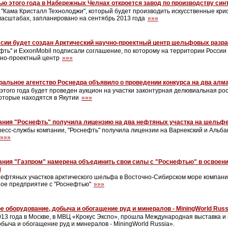
ю этого года в Набережных Челнах откроется завод по производству си
 "Кама Кристалл Технолоджи", который будет производить искусственные кр
сштабах, запланировано на сентябрь 2013 года
»»»
ссии будет создан Арктический научно-проектный центр шельфовых разра
ть" и ExxonMobil подписали соглашение, по которому на территории России
чно-проектный центр
»»»
альное агентство Роснедра объявило о проведении конкурса на два алма
 этого года будет проведен аукцион на участки законтурная делювиальная рос
которые находятся в Якутии
»»»
ания "Роснефть" получила лицензию на два нефтяных участка на шельф
есс-службы компании, "Роснефть" получила лицензии на Варнекский и Альба
»»»
ания "Газпром" намерена объединить свои силы с "Роснефтью" в освоен
я
нефтяных участков арктического шельфа в Восточно-Сибирском море компани
ное предприятие с "Роснефтью"
»»»
е оборудование, добыча и обогащение руд и минералов - MiningWorld Russ
2013 года в Москве, в МВЦ «Крокус Экспо», прошла Международная выставка 
быча и обогащение руд и минералов - MiningWorld Russia».