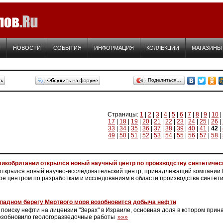
Я
НОВОСТИ
СОБЫТИЯ
ИНФОРМАЦИЯ
КОЛЛЕКЦИИ
МАГАЗИНЫ
Поделиться…
Страницы:
1
|
2
|
3
|
4
|
5
|
6
|
7
|
8
|
9
|
10
|
17
|
18
|
19
|
20
|
21
|
22
|
23
|
24
|
25
|
26
|
33
|
34
|
35
|
36
|
37
|
38
|
39
|
40
|
41
|
42
|
49
|
50
|
51
|
52
|
53
|
54
|
55
|
56
|
57
|
58
|
ликобритании открылся новый научный центр по производству синтетичес
ткрылся новый научно-исследовательский центр, принадлежащий компании El
ре центром по разработкам и исследованиям в области производства синтет
ападном берегу Мертвого моря возобновится добыча нефти
поиску нефти на лицензии "Зерах" в Израиле, основная доля в котором при
 возобновило геологоразведочные работы
»»»