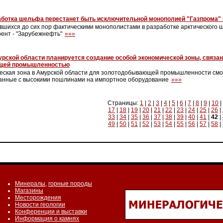
аботка шельфа перестанет быть исключительной монополией "Газпрома" 
явшихся до сих пор фактическими монополистами в разработке арктического 
рент - "Зарубежнефть"
»»»
рской области планируется создание особой экономической зоны, связан
щей промышленностью
еская зона в Амурской области для золотодобывающей промышленности смо
занные с высокими пошлинами на импортное оборудование
»»»
Страницы:
1
|
2
|
3
|
4
|
5
|
6
|
7
|
8
|
9
|
10
|
17
|
18
|
19
|
20
|
21
|
22
|
23
|
24
|
25
|
26
|
33
|
34
|
35
|
36
|
37
|
38
|
39
|
40
|
41
|
42
|
49
|
50
|
51
|
52
|
53
|
54
|
55
|
56
|
57
|
58
|
Минералы
,
горные породы
Магазины
Месторождения
Новости геологии
Конференции и выставки
Информация о камнях