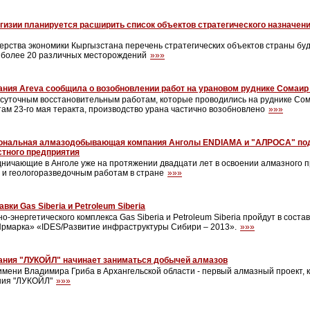
гизии планируется расширить список объектов стратегического назначени
ерства экономики Кыргызстана перечень стратегических объектов страны буд
о более 20 различных месторождений
»»»
ния Areva сообщила о возобновлении работ на урановом руднике Сомаир
осуточным восстановительным работам, которые проводились на руднике Со
ам 23-го мая теракта, производство урана частично возобновлено
»»»
ональная алмазодобывающая компания Анголы ENDIAMA и "АЛРОСА" под
стного предприятия
ничающие в Анголе уже на протяжении двадцати лет в освоении алмазного п
 и геологоразведочным работам в стране
»»»
вки Gas Siberia и Petroleum Siberia
о-энергетического комплекса Gas Siberia и Petroleum Siberia пройдут в соста
Ярмарка» «IDES/Развитие инфраструктуры Сибири – 2013».
»»»
ания "ЛУКОЙЛ" начинает заниматься добычей алмазов
мени Владимира Гриба в Архангельской области - первый алмазный проект, 
ния "ЛУКОЙЛ"
»»»