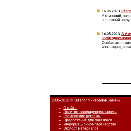
16.05.2013
Разр
У компаний, явл
серьезный конку
14.05.2013
В Аму
золотодобываю
Особая экономич
инвесторов, свя
2005-2018 © Каталог Минералов,
камень
О сайте
Политика конфиденциальности
Размещение рекламы
Предложение для магазинов
Информационное партнёрство
Экспорт материалов