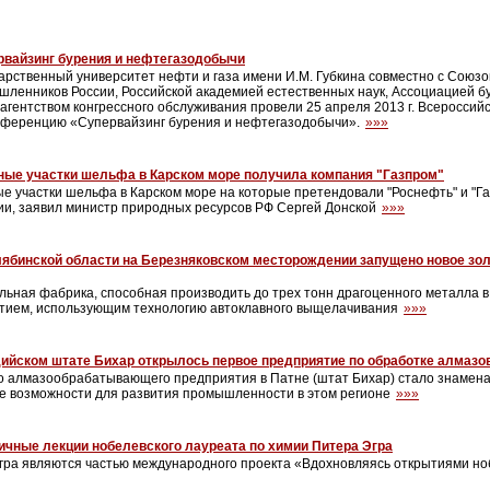
рвайзинг бурения и нефтегазодобычи
арственный университет нефти и газа имени И.М. Губкина совместно с Союз
ленников России, Российской академией естественных наук, Ассоциацией б
гентством конгрессного обслуживания провели 25 апреля 2013 г. Всероссийс
нференцию «Супервайзинг бурения и нефтегазодобычи».
»»»
ные участки шельфа в Карском море получила компания "Газпром"
ые участки шельфа в Карском море на которые претендовали "Роснефть" и "Г
ии, заявил министр природных ресурсов РФ Сергей Донской
»»»
лябинской области на Березняковском месторождении запущено новое з
ьная фабрика, способная производить до трех тонн драгоценного металла в 
тием, использующим технологию автоклавного выщелачивания
»»»
дийском штате Бихар открылось первое предприятие по обработке алмазо
о алмазообрабатывающего предприятия в Патне (штат Бихар) стало знамен
 возможности для развития промышленности в этом регионе
»»»
ичные лекции нобелевского лауреата по химии Питера Эгра
гра являются частью международного проекта «Вдохновляясь открытиями но