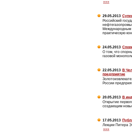
»»»
29.05.2013
Супе
Российский госуд
нефтегазопромыш
Международным а
практическую ко
24.05.2013
Спор
О том, что спорн
газовой монопол
22.05.2013
В Че
предприятие
Золотоизвлекател
России предприя
20.05.2013
В ин
Открытие первог
создающим новые
17.05.2013
Публ
Лекции Питера Э
»»»