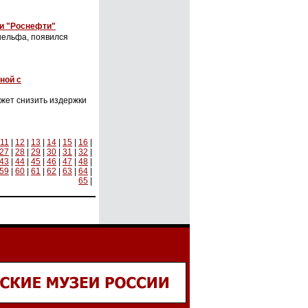
и "Роснефти"
шельфа, появился
ной с
жет снизить издержки
11
|
12
|
13
|
14
|
15
|
16
|
27
|
28
|
29
|
30
|
31
|
32
|
43
|
44
|
45
|
46
|
47
|
48
|
59
|
60
|
61
|
62
|
63
|
64
|
65
|