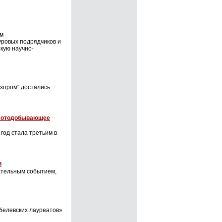
ом
уровых подрядчиков и
кую научно-
азпром" достались
олотодобывающее
год стала третьим в
в
ательным событием,
белевских лауреатов»