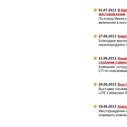
01.07.2013
В Кир
месторождение
По плану Минист
включения в нег
27.06.2013
Компа
Благодаря кругл
произошедшего т
21.06.2013
Наци
создании совме
Компании, сотруд
СП по поисковым
20.06.2013
Выста
Выставки топливн
«ITE Сибирская 
19.06.2013
Комп
Месторождение и
осваивать компа