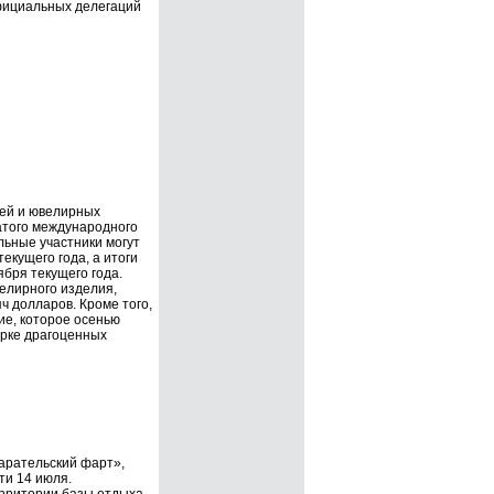
фициальных делегаций
ней и ювелирных
атого международного
льные участники могут
текущего года, а итоги
ября текущего года.
елирного изделия,
ч долларов. Кроме того,
ие, которое осенью
арке драгоценных
арательский фарт»,
ти 14 июля.