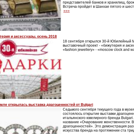
представителей банков и хранилищ, броке
Встреча пройдет в Шанхае пятого и шест
»»»
ерия и аксессуары. осень 2018
18 сентября открылся 30-й Юбилейный
выставочный проект - «бижутерия и аксес
«fashion jewellery» - «moscow clock and w
мле открылась выставка драгоценностей от Bulgari
Седьмого сентября текущего года в музе
состоялось открытие выставки драгоцен
итальянского ювелирного бренда Bulgari
название «Очарование женственности. 
драгоценностей». Это демонстрация раз
искусства бренда на протяжении ста три