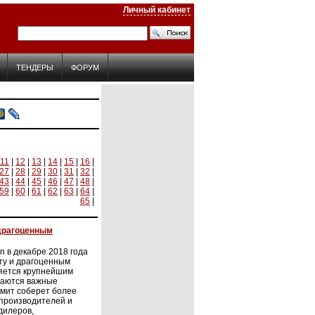
Личный кабинет
ТЕНДЕРЫ
ФОРУМ
11
|
12
|
13
|
14
|
15
|
16
|
27
|
28
|
29
|
30
|
31
|
32
|
43
|
44
|
45
|
46
|
47
|
48
|
59
|
60
|
61
|
62
|
63
|
64
|
65
|
и драгоценным
on в декабре 2018 года
ту и драгоценным
ляется крупнейшим
даются важные
ммит соберет более
 производителей и
дилеров,