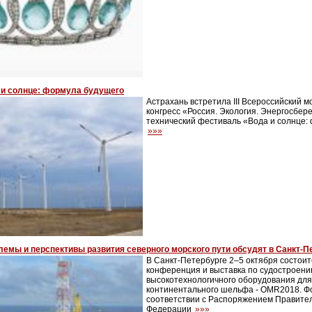
 и солнце: формула будущего
Астрахань встретила III Всероссийский
конгресс «Россия. Экология. Энергосбер
технический фестиваль «Вода и солнце: 
»»»
емы и перспективы развития северного морского пути обсудят в Санкт-П
В Санкт-Петербурге 2–5 октября состои
конференция и выставка по судостроени
высокотехнологичного оборудования для
континентального шельфа - OMR2018. Ф
соответствии с Распоряжением Правител
Федерации
»»»