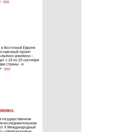
ы.
»»»
 и Восточной Европе
ставочный проект
fashion jewellery» -
ет с 18 по 20 сентября
ке страны - в
».
»»»
онгресс
ом государственном
ом исследовательском
дет X Международный
есс «Нефтегазовые