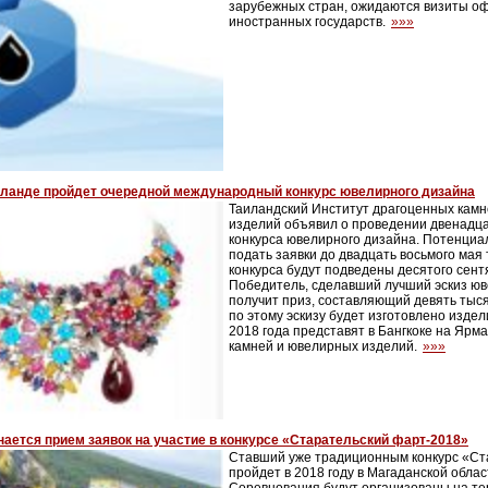
зарубежных стран, ожидаются визиты о
иностранных государств.
»»»
иланде пройдет очередной международный конкурс ювелирного дизайна
Таиландский Институт драгоценных кам
изделий объявил о проведении двенадц
конкурса ювелирного дизайна. Потенциа
подать заявки до двадцать восьмого мая 
конкурса будут подведены десятого сент
Победитель, сделавший лучший эскиз юв
получит приз, составляющий девять тыся
по этому эскизу будет изготовлено издел
2018 года представят в Бангкоке на Ярм
камней и ювелирных изделий.
»»»
ается прием заявок на участие в конкурсе «Старательский фарт-2018»
Ставший уже традиционным конкурс «Ст
пройдет в 2018 году в Магаданской облас