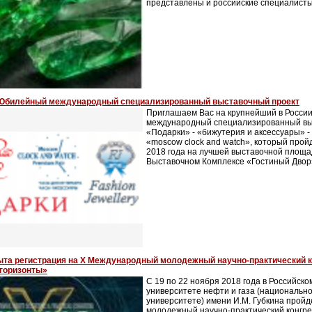
представлены и российские специалист
 Юбилейный международный специализированный выставочный проект
Приглашаем Вас на крупнейший в России
международный специализированный вы
«Подарки» - «бижутерия и аксессуары» - «
«moscow clock and watch», который пройд
2018 года на лучшей выставочной площад
Выставочном Комплексе «Гостиный Двор
ыта регистрация на X Международный молодежный научно-практический к
горизонты»
С 19 по 22 ноября 2018 года в Российск
университете нефти и газа (национальн
университете) имени И.М. Губкина прой
молодежный научно-практический конгр