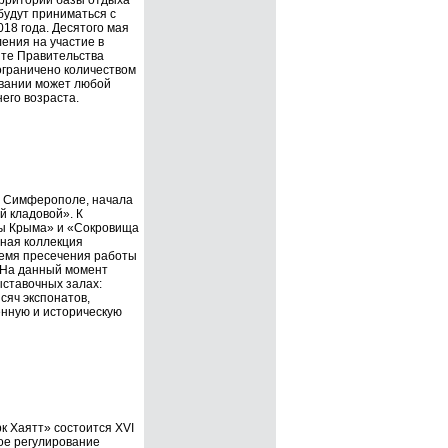
ерритории базы отдыха
 будут приниматься с
018 года. Десятого мая
ения на участие в
йте Правительства
ограничено количеством
новании может любой
его возраста.
в Симферополе, начала
й кладовой». К
ы Крыма» и «Сокровища
ная коллекция
ремя пресечения работы
 На данный момент
ыставочных залах:
сяч экспонатов,
нную и историческую
к Хаятт» состоится ХVI
ое регулирование