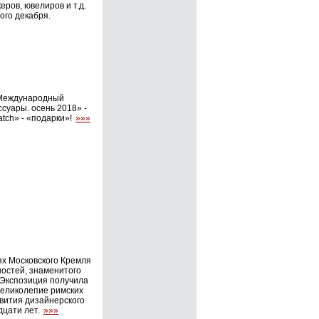
ров, ювелиров и т.д.
ого декабря.
 Международный
суары. осень 2018» -
atch» - «подарки»!
»»»
ях Московского Кремля
ностей, знаменитого
.Экспозиция получила
Великолепие римских
вития дизайнерского
дцати лет.
»»»