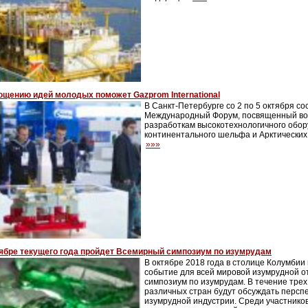
щению идей молодых поможет Gazprom International
В Санкт-Петербурге со 2 по 5 октября со
Международный Форум, посвященный во
разработкам высокотехнологичного обор
континентального шельфа и Арктических
»»»
тябре текущего года пройдет Всемирный симпозиум по изумрудам
В октябре 2018 года в столице Колумбии
событие для всей мировой изумрудной 
симпозиум по изумрудам. В течение тре
различных стран будут обсуждать персп
изумрудной индустрии. Среди участнико