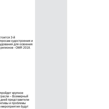
стоится 3-й
просам судостроения и
удования для освоения
 регионов - OMR 2018.
 пройдет крупное
отрасли – Всемирный
х дней представители
ективы и проблемы
в мероприятия будут