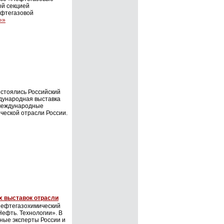
ой секцией
ефтегазовой
»»
остоялись Российский
дународная выставка
 международные
еской отрасли России.
х выставок отрасли
 нефтегазохимический
ефть. Технологии». В
ные эксперты России и