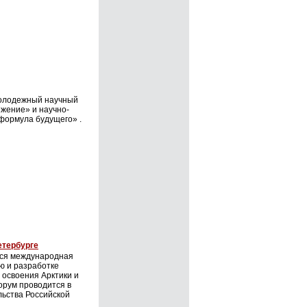
 молодежный научный
ежение» и научно-
формула будущего» .
етербурге
тся международная
ю и разработке
 освоения Арктики и
орум проводится в
ьства Российской