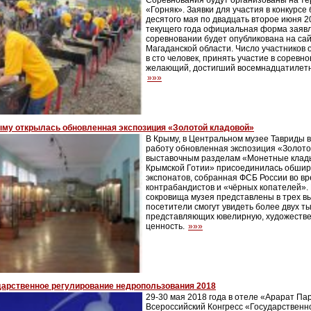
Соревнования будут организованы на т
«Горняк». Заявки для участия в конкурсе
десятого мая по двадцать второе июня 2
текущего года официальная форма заявл
соревновании будет опубликована на са
Магаданской области. Число участников 
в сто человек, принять участие в сорев
желающий, достигший восемнадцатилетн
»»»
ыму открылась обновленная экспозиция «Золотой кладовой»
В Крыму, в Центральном музее Тавриды 
работу обновленная экспозиция «Золото
выставочным разделам «Монетные клад
Крымской Готии» присоединилась обшир
экспонатов, собранная ФСБ России во в
контрабандистов и «чёрных копателей».
сокровища музея представлены в трех в
посетители смогут увидеть более двух ты
представляющих ювелирную, художестве
ценность.
»»»
дарственное регулирование недропользования 2018
29-30 мая 2018 года в отеле «Арарат Пар
Всероссийский Конгресс «Государственн