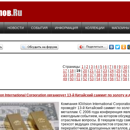
Я
НОВОСТИ
СОБЫТИЯ
ИНФОРМАЦИЯ
КОЛЛЕКЦИИ
МАГАЗИНЫ
Поделиться…
Страницы:
1
|
2
|
3
|
4
|
5
|
6
|
7
|
8
|
9
|
10
|
17
|
18
|
19
|
20
|
21
|
22
|
23
|
24
|
25
|
26
|
33
|
34
|
35
|
36
|
37
|
38
|
39
|
40
|
41
|
42
|
49
|
50
|
51
|
52
|
53
|
54
|
55
|
56
|
57
|
58
|
ion International Corporation организует 13-й Китайский саммит по золоту 
Компания IGVision International Corporati
проведёт 13-й Китайский саммит по золо
металлам. С 2006 года конференция яв
ежегодным событием, на котором обсуж
отраслевые вопросы. В текущем году са
трехсот ведущих специалистов отрасли:
переработчиков драгоценных металлов, 