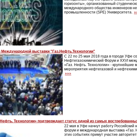
горизонты», организованный студенческ
международного общества инженеров н
промышленности (SPE) Университета.
»
и Международной выставки "Газ.Нефть.Технологии"
С 22 по 25 мая 2018 года в городе Уфе с
Нефтегазохимический Форум и XXVI меж
«Газ. Нефть. Технологии» - крупнейшие
мероприятия нефтегазовой и нефтехимич
»»»
 Нефть. Технологии» подтверждает статус одной из самых востребованны
22 мая в Уфе начнут работу Российский
форум и международная выставка «Газ. Н
этих событиях примут участие авторитет