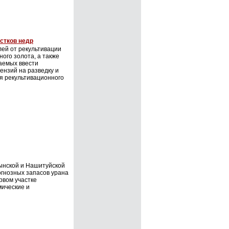
стков недр
ей от рекультивации
ного золота, а также
аемых ввести
ензий на разведку и
ия рекультивационного
ынской и Нашитуйской
гнозных запасов урана
рвом участке
мические и