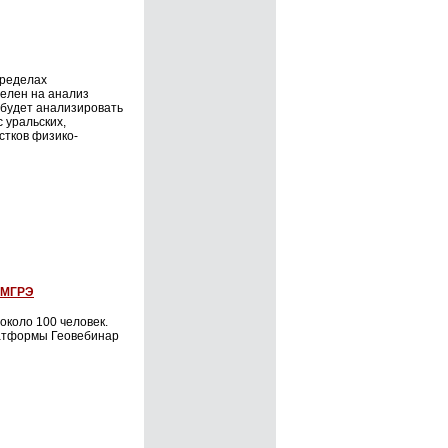
пределах
целен на анализ
н будет анализировать
 уральских,
астков физико-
 ИМГРЭ
около 100 человек.
латформы Геовебинар