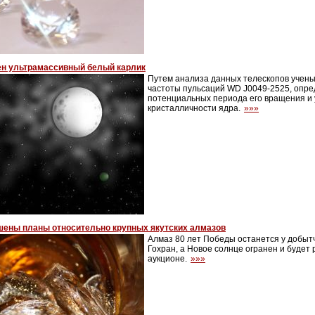
ен ультрамассивный белый карлик
Путем анализа данных телескопов учен
частоты пульсаций WD J0049-2525, опре
потенциальных периода его вращения и 
кристалличности ядра.
»»»
шены планы относительно крупных якутских алмазов
Алмаз 80 лет Победы останется у добыт
Гохран, а Новое солнце огранен и будет
аукционе.
»»»