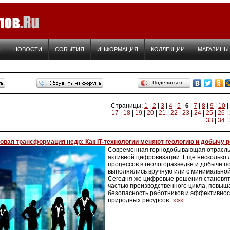
Я
НОВОСТИ
СОБЫТИЯ
ИНФОРМАЦИЯ
КОЛЛЕКЦИИ
МАГАЗИНЫ
Поделиться…
Страницы:
1
|
2
|
3
|
4
|
5
|
6
|
7
|
8
|
9
|
10
|
17
|
18
|
19
|
20
|
21
|
22
|
23
|
24
|
25
|
26
|
33
|
34
|
вая трансформация недр: Как IT-технологии меняют геологию и добычу 
Современная горнодобывающая отрасль
активной цифровизации. Еще несколько 
процессов в геологоразведке и добыче 
выполнялись вручную или с минимально
Сегодня же цифровые решения становя
частью производственного цикла, повыша
безопасность работников и эффективнос
природных ресурсов.
»»»