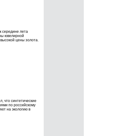
к середине лета
ны ювелирной
высокой цены золота.
, что синтетические
нями по российскому
яют на экологию в