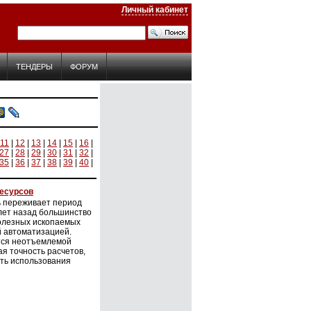
Личный кабинет
ТЕНДЕРЫ
ФОРУМ
11
|
12
|
13
|
14
|
15
|
16
|
27
|
28
|
29
|
30
|
31
|
32
|
35
|
36
|
37
|
38
|
39
|
40
|
ресурсов
 переживает период
лет назад большинство
полезных ископаемых
й автоматизацией.
тся неотъемлемой
я точность расчетов,
ть использования