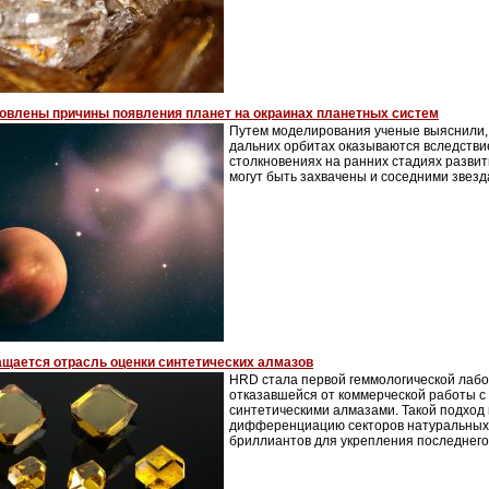
овлены причины появления планет на окраинах планетных систем
Путем моделирования ученые выяснили,
дальних орбитах оказываются вследстви
столкновениях на ранних стадиях развит
могут быть захвачены и соседними звез
щается отрасль оценки синтетических алмазов
HRD стала первой геммологической лаб
отказавшейся от коммерческой работы 
синтетическими алмазами. Такой подход
дифференциацию секторов натуральных 
бриллиантов для укрепления последнего