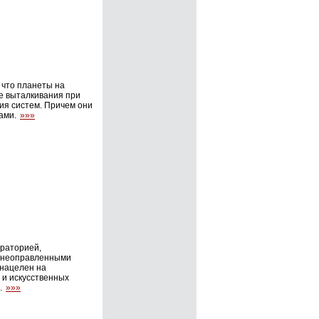
 что планеты на
е выталкивания при
ия систем. Причем они
дами.
»»»
ораторией,
с неоправленными
 нацелен на
и искусственных
.
»»»