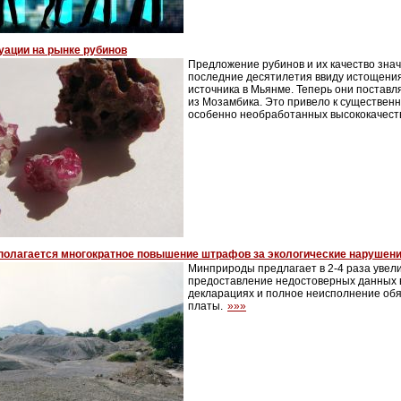
уации на рынке рубинов
Предложение рубинов и их качество знач
последние десятилетия ввиду истощения
источника в Мьянме. Теперь они постав
из Мозамбика. Это привело к существен
особенно необработанных высококачест
полагается многократное повышение штрафов за экологические нарушен
Минприроды предлагает в 2-4 раза увел
предоставление недостоверных данных в
декларациях и полное неисполнение об
платы.
»»»