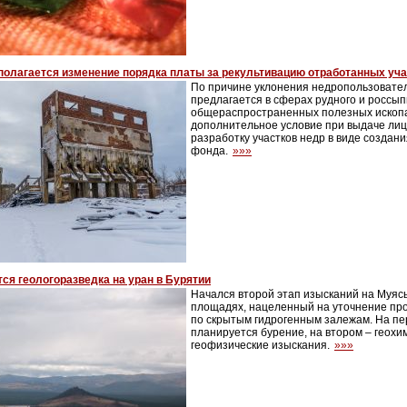
олагается изменение порядка платы за рекультивацию отработанных уча
По причине уклонения недропользовател
предлагается в сферах рудного и россып
общераспространенных полезных ископ
дополнительное условие при выдаче лиц
разработку участков недр в виде создан
фонда.
»»»
ся геологоразведка на уран в Бурятии
Начался второй этап изысканий на Муяс
площадях, нацеленный на уточнение про
по скрытым гидрогенным залежам. На пе
планируется бурение, на втором – геохи
геофизические изыскания.
»»»