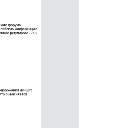
ского форума
ссийскую конференцию
енное регулирование и
одорожания лучших
Это объясняется