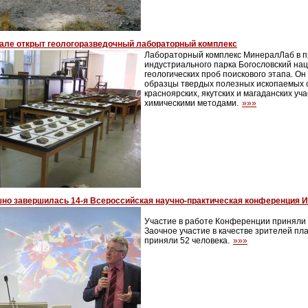
але открыт геологоразведочный лабораторный комплекс
Лабораторный комплекс МинералЛаб в 
индустриального парка Богословский на
геологических проб поискового этапа. О
образцы твердых полезных ископаемых с
красноярских, якутских и магаданских уч
химическими методами.
»»»
но завершилась 14-я Всероссийская научно-практическая конференция
Участие в работе Конференции приняли 
Заочное участие в качестве зрителей п
приняли 52 человека.
»»»