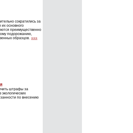
ительно сократились за
 их основного
ляются преимущественно
ному подорожанию,
венных образцов.
»»»
ия
ичить штрафы за
 экологических
язанности по внесению