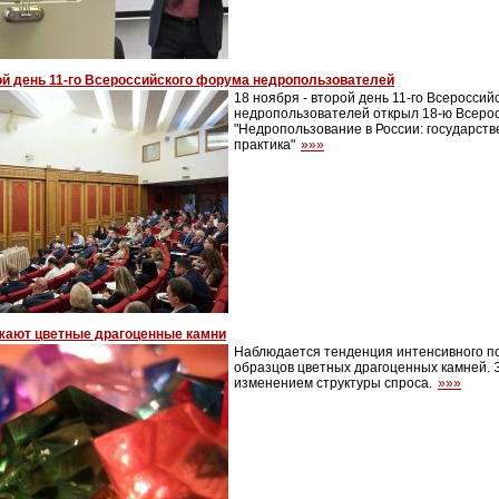
й день 11-го Всероссийского форума недропользователей
18 ноября - второй день 11-го Всероссий
недропользователей открыл 18-ю Всеро
"Недропользование в России: государств
практика"
»»»
жают цветные драгоценные камни
Наблюдается тенденция интенсивного п
образцов цветных драгоценных камней. 
изменением структуры спроса.
»»»