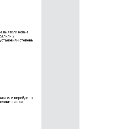
ые выявили новые
делили 2
установили степень
чика или перейдет в
 реализован на