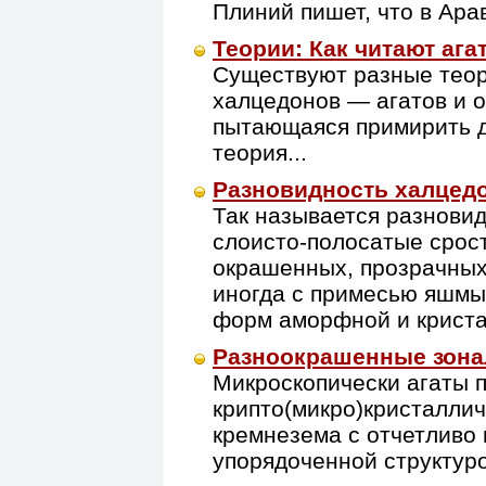
Плиний пишет, что в Арав
Теории: Как читают ага
Существуют разные теор
халцедонов — агатов и 
пытающаяся примирить д
теория...
Разновидность халцед
Так называется разнови
слоисто-полосатые срос
окрашенных, прозрачных
иногда с примесью яшмы,
форм аморфной и криста
Разноокрашенные зона
Микроскопически агаты 
крипто(микро)кристалли
кремнезема с отчетливо
упорядоченной структур