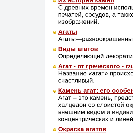
Из истории камня
С древних времен испол
печатей, сосудов, а так
изображений.
Агаты
Агаты—разноокрашенные
Виды агатов
Определяющий декоратив
Агат - от греческого - 
Название «агат» происход
счастливый.
Камень агат: его особ
Агат – это камень, пре
халцедон со слоистой о
внешним видом и индиви
концентрических и линей
Окраска агатов