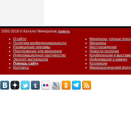
2005-2018 © Каталог Минералов,
камень
О сайте
Минералы
,
горные поро
Политика конфиденциальности
Магазины
Размещение рекламы
Месторождения
Предложение для магазинов
Новости геологии
Информационное партнёрство
Конференции и выставк
Экспорт материалов
Информация о камнях
Помощь сайту
Коллекции
Контакты
Минералогический фор