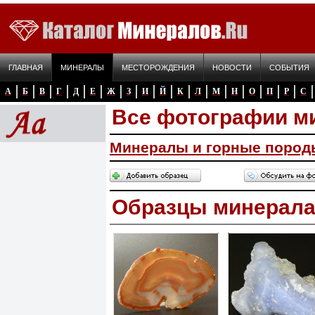
ГЛАВНАЯ
МИНЕРАЛЫ
МЕСТОРОЖДЕНИЯ
НОВОСТИ
СОБЫТИЯ
А
Б
В
Г
Д
Е
Ж
З
И
Й
К
Л
М
Н
О
П
Р
С
Все фотографии м
Минералы и горные пород
Образцы минерал