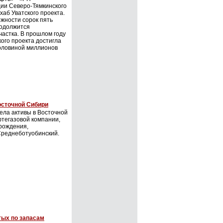
ции Северо-Тямкинского
хаб Уватского проекта.
жности сорок пять
родолжится
частка. В прошлом году
ого проекта достигла
оловиной миллионов
осточной Сибири
ела активы в Восточной
фтегазовой компании,
рождения,
Среднеботуобинский.
тых по запасам