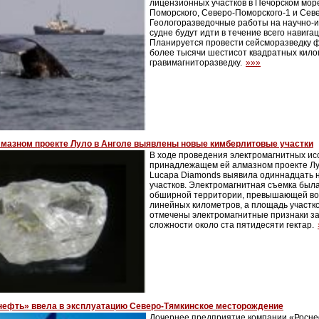
лицензионных участков в Печорском море
Поморского, Северо-Поморского-1 и Сев
Геологоразведочные работы на научно-
судне будут идти в течение всего навига
Планируется провести сейсморазведку 
более тысячи шестисот квадратных кило
гравимагниторазведку.
»»»
лмазном проекте Луло в Анголе выявлены новые кимберлитовые участки
В ходе проведения электромагнитных ис
принадлежащем ей алмазном проекте Лул
Lucapa Diamonds выявила одиннадцать 
участков. Электромагнитная съемка был
обширной территории, превышающей вос
линейных километров, а площадь участко
отмечены электромагнитные признаки з
сложности около ста пятидесяти гектар.
нефть» ввела в эксплуатацию Северо-Тямкинское месторождение
Дочернее предприятие компании «Росне