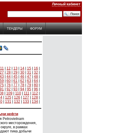
Личный кабинет
ТЕНДЕРЫ
ФОРУМ
11
|
12
|
13
|
14
|
15
|
16
|
27
|
28
|
29
|
30
|
31
|
32
|
43
|
44
|
45
|
46
|
47
|
48
|
59
|
60
|
61
|
62
|
63
|
64
|
75
|
76
|
77
|
78
|
79
|
80
|
91
|
92
|
93
|
94
|
95
|
96
|
08
|
109
|
110
|
111
|
112
|
24
|
125
|
126
|
127
|
128
|
30
|
131
|
132
|
133
|
134
|
ычи нефти
 Petrovietnam
кого месторождения,
круге, в рамках
идают пика добычи