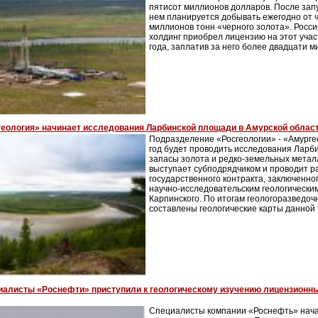
пятисот миллионов долларов. После зап
нем планируется добывать ежегодно от 
миллионов тонн «черного золота». Росс
холдинг приобрел лицензию на этот учас
года, заплатив за него более двадцати 
геология» начинает исследования Ларбинской площади в Амурской облас
Подразделение «Росгеологии» - «Амургео
год будет проводить исследования Ларб
запасы золота и редко-земельных метал
выступает субподрядчиком и проводит р
государственного контракта, заключенно
научно-исследовательским геологически
Карпинского. По итогам геологоразведоч
составлены геологические карты данной
иалисты «Роснефти» приступили к геологическому изучению лицензионны
Специалисты компании «Роснефть» нача