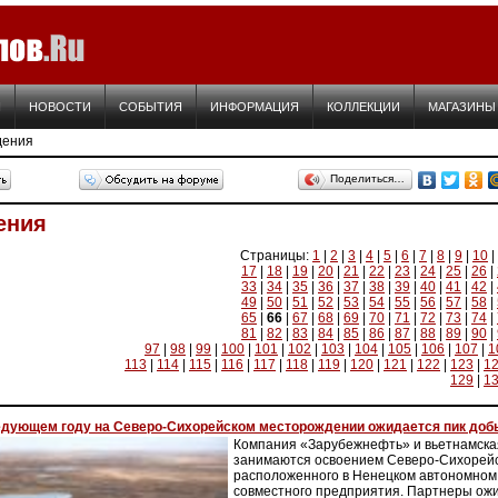
Я
НОВОСТИ
СОБЫТИЯ
ИНФОРМАЦИЯ
КОЛЛЕКЦИИ
МАГАЗИНЫ
дения
Поделиться…
ения
Страницы:
1
|
2
|
3
|
4
|
5
|
6
|
7
|
8
|
9
|
10
|
17
|
18
|
19
|
20
|
21
|
22
|
23
|
24
|
25
|
26
|
33
|
34
|
35
|
36
|
37
|
38
|
39
|
40
|
41
|
42
|
49
|
50
|
51
|
52
|
53
|
54
|
55
|
56
|
57
|
58
|
65
|
66
|
67
|
68
|
69
|
70
|
71
|
72
|
73
|
74
|
81
|
82
|
83
|
84
|
85
|
86
|
87
|
88
|
89
|
90
|
97
|
98
|
99
|
100
|
101
|
102
|
103
|
104
|
105
|
106
|
107
|
1
113
|
114
|
115
|
116
|
117
|
118
|
119
|
120
|
121
|
122
|
123
|
1
129
|
1
едующем году на Северо-Сихорейском месторождении ожидается пик доб
Компания «Зарубежнефть» и вьетнамская
занимаются освоением Северо-Сихорейс
расположенного в Ненецком автономном о
совместного предприятия. Партнеры ож