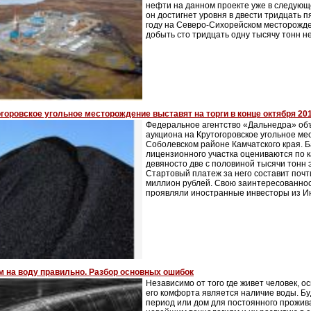
нефти на данном проекте уже в следующе
он достигнет уровня в двести тридцать п
году на Северо-Сихорейском месторожд
добыть сто тридцать одну тысячу тонн н
горовское угольное месторождение выставят на торги в конце октября 20
Федеральное агентство «Дальнедра» об
аукциона на Крутогоровское угольное ме
Соболевском районе Камчатского края. 
лицензионного участка оцениваются по к
девяносто две с половиной тысячи тонн 
Стартовый платеж за него составит почт
миллион рублей. Свою заинтересованност
проявляли иностранные инвесторы из И
м на воду правильно. Разбор основных ошибок
Независимо от того где живет человек, 
его комфорта является наличие воды. Бу
период или дом для постоянного прожив