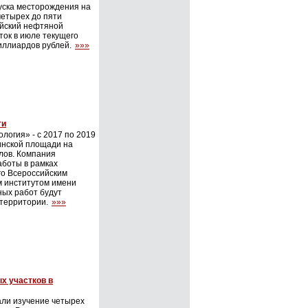
уска месторождения на
четырех до пяти
ийский нефтяной
ток в июле текущего
миллиардов рублей.
»»»
ти
логия» - с 2017 по 2019
инской площади на
лов. Компания
аботы в рамках
го Всероссийским
м институтом имени
ных работ будут
 территории.
»»»
х участков в
ли изучение четырех