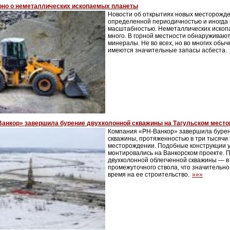
рно о неметаллических ископаемых планеты
Новости об открытиях новых месторожд
определенной периодичностью и иногда
масштабностью. Неметаллических ископа
много. В горной местности обнаруживаю
минералы. Не во всех, но во многих обыч
имеются значительные запасы асбеста.
Ванкор» завершила бурение двухколонной скважины на Тагульском мест
Компания «РН-Ванкор» завершила бурен
скважины, протяженностью в три тысячи 
месторождении. Подобные конструкции 
монтировались на Ванкорском проекте.
двухколонной облегченной скважины — в
промежуточного ствола, что значительн
время на ее строительство.
»»»