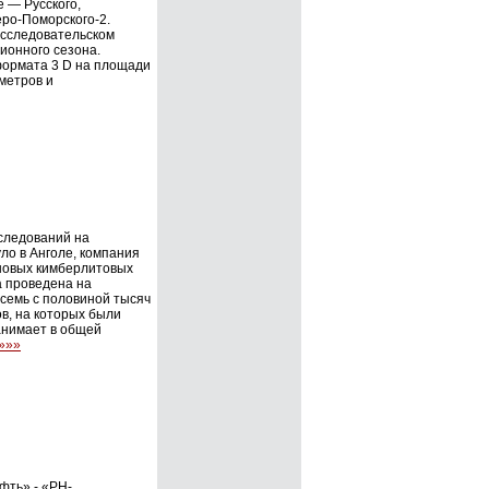
 — Русского,
еро-Поморского-2.
исследовательском
ционного сезона.
формата 3 D на площади
метров и
следований на
о в Анголе, компания
новых кимберлитовых
а проведена на
емь с половиной тысяч
в, на которых были
анимает в общей
»»»
фть» - «РН-