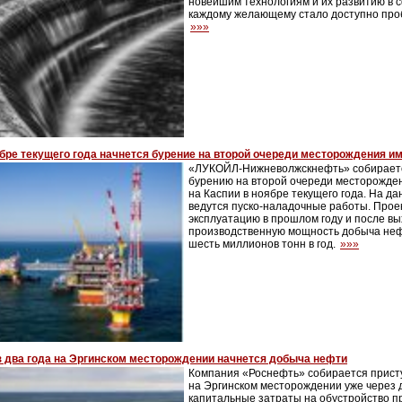
новейшим технологиям и их развитию в 
каждому желающему стало доступно проб
»»»
бре текущего года начнется бурение на второй очереди месторождения и
«ЛУКОЙЛ-Нижневолжскнефть» собираетс
бурению на второй очереди месторожде
на Каспии в ноябре текущего года. На д
ведутся пуско-наладочные работы. Проек
эксплуатацию в прошлом году и после в
производственную мощность добыча неф
шесть миллионов тонн в год.
»»»
з два года на Эргинском месторождении начнется добыча нефти
Компания «Роснефть» собирается прист
на Эргинском месторождении уже через д
капитальные затраты на обустройство пр