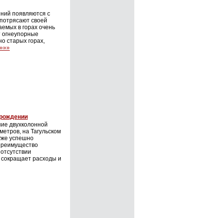
ений появляются с
 потрясают своей
емых в горах очень
т огнеупорные
но старых горах,
»»»
орождении
ие двухколонной
метров, на Тагульском
уже успешно
 Преимущество
 отсутствии
о сокращает расходы и