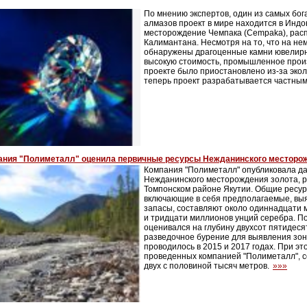
По мнению экспертов, один из самых бог
алмазов проект в мире находится в Индо
месторождение Чемпака (Cempaka), рас
Калимантана. Несмотря на то, что на не
обнаружены драгоценные камни ювелирн
высокую стоимость, промышленное прои
проекте было приостановлено из-за экол
теперь проект разрабатывается частны
ания "Полиметалл" оценила первичные ресурсы Нежданинского месторо
Компания "Полиметалл" опубликовала д
Нежданинского месторождения золота, 
Томпонском районе Якутии. Общие ресур
включающие в себя предполагаемые, вы
запасы, составляют около одиннадцати 
и тридцати миллионов унций серебра. П
оценивался на глубину двухсот пятидеся
разведочное бурение для выявления зо
проводилось в 2015 и 2017 годах. При эт
проведенных компанией "Полиметалл", с
двух с половиной тысяч метров.
»»»