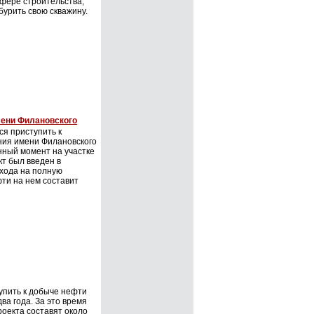
сфере строительства,
урить свою скважину.
мени Филановского
я приступить к
ния имени Филановского
анный момент на участке
т был введен в
ыхода на полную
ти на нем составит
упить к добыче нефти
ва года. За это время
оекта составят около