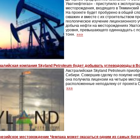
Уватнефтегаз» - приступило к эксплуата
месторождения, входящего в Тямкинский 
На проекте будет пробурено в общей сло
скважин и вместе с их строительством п
геологическое изучение лицензионного у
добыча нефти на месторождениях Уватск
уровня, превышающего одиннадцать с п
тонн.
»»»
ралийская компания Skyland Petroleum будет добывать углеводороды в В
Австралийская Skyland Petroleum приобр
Сибири. Совершив сделку по покупке не
она получила лицензии на четыре место
расположенные неподалеку от проекта 
»»»
незийское месторождение Чемпака может оказаться одним из самых бога