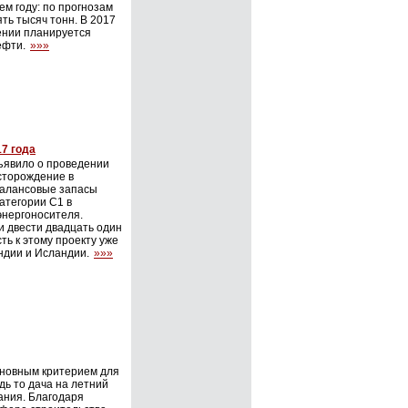
м году: по прогнозам
ять тысяч тонн. В 2017
ении планируется
ефти.
»»»
17 года
ъявило о проведении
сторождение в
Балансовые запасы
атегории С1 в
энергоносителя.
и двести двадцать один
ь к этому проекту уже
ндии и Исландии.
»»»
основным критерием для
дь то дача на летний
ания. Благодаря