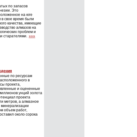
атых по запасов
незии. Это
положенное на юге
м в свое время были
ого качества, имеющие
зводство алмазов на
огических проблем и
ми старателями.
»»»
ждения
анные по ресурсам
расположенного в
сы проекта,
явленные и оцененные
миллионов унций золота
отенциал проекта
ти метров, а алмазное
н минерализации
ом объем работ,
оставил около сорока