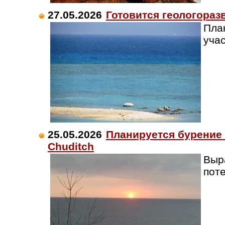
27.05.2026
Готовится геологораз
Пла
учас
25.05.2026
Планируется бурение
Chuditch
Выр
пот