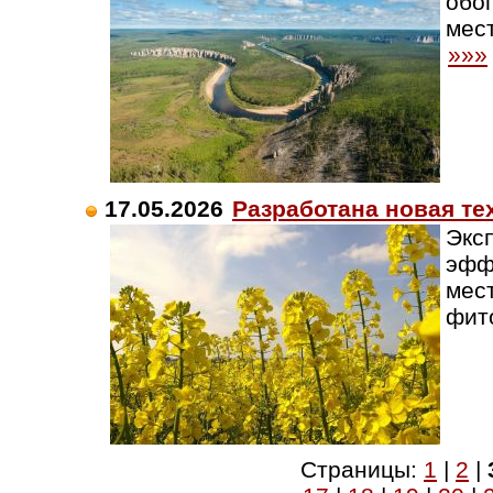
обо
мес
»»»
17.05.2026
Разработана новая т
Экс
эфф
мес
фит
Страницы:
1
|
2
|