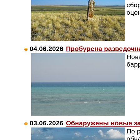
сбо
оце
04.06.2026
Пробурена разведочн
Нова
барр
03.06.2026
Обнаружены новые за
По 
обн