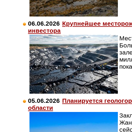
06.06.2026
Крупнейшее месторож
инвестора
Мес
Бол
зал
мил
пок
05.06.2026
Планируется геолого
области
Зак
Жан
сей