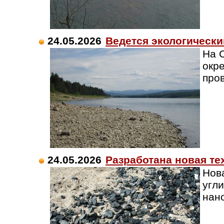
24.05.2026
Ведется экологически
На 
окр
про
24.05.2026
Разработана новая те
Нов
угл
нан