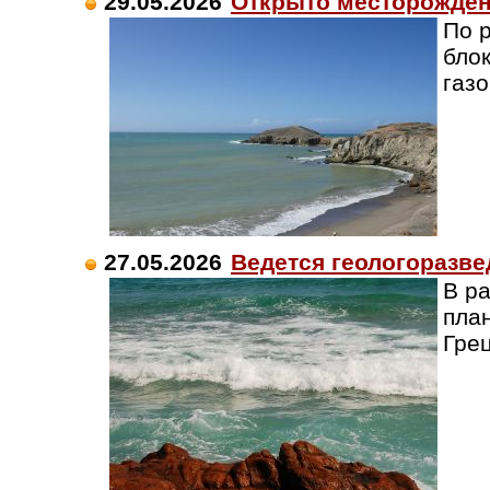
29.05.2026
Открыто месторожден
По 
бло
газ
27.05.2026
Ведется геологоразв
В ра
пла
Гре