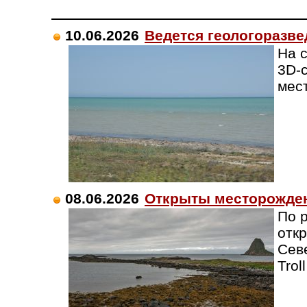
10.06.2026
Ведется геологоразве
На 
3D-
мес
08.06.2026
Открыты месторожден
По 
отк
Сев
Trol