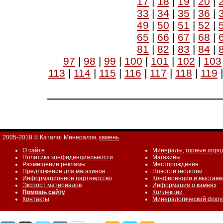
17
|
18
|
19
|
20
|
33
|
34
|
35
|
36
|
49
|
50
|
51
|
52
|
65
|
66
|
67
|
68
|
81
|
82
|
83
|
84
|
97
|
98
|
99
|
100
|
101
|
102
|
103
113
|
114
|
115
|
116
|
117
|
118
|
119
2005-2018 © Каталог Минералов,
камень
О сайте
Минералы
,
горные поро
Политика конфиденциальности
Магазины
Размещение рекламы
Месторождения
Предложение для магазинов
Новости геологии
Информационное партнёрство
Конференции и выставк
Экспорт материалов
Информация о камнях
Помощь сайту
Коллекции
Контакты
Минералогический фор