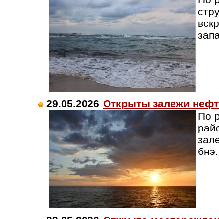
стр
вск
зап
29.05.2026
Открыты залежи нефт
По 
рай
зал
бнэ