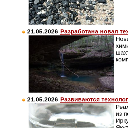
21.05.2026
Разработана новая те
Нов
хим
шах
ком
21.05.2026
Развиваются техноло
Реа
из 
Ирку
Яку