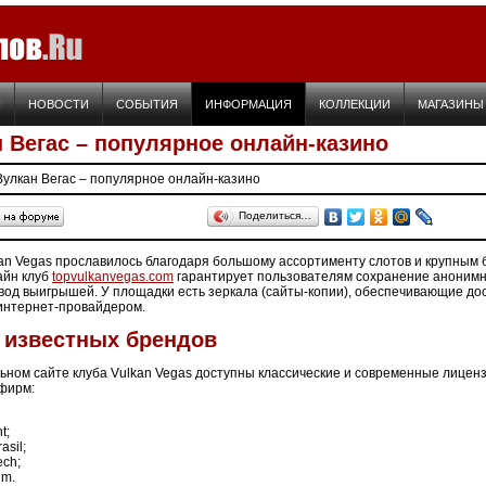
Я
НОВОСТИ
СОБЫТИЯ
ИНФОРМАЦИЯ
КОЛЛЕКЦИИ
МАГАЗИНЫ
 Вегас – популярное онлайн-казино
Вулкан Вегас – популярное онлайн-казино
Поделиться…
an Vegas прославилось благодаря большому ассортименту слотов и крупным бо
айн клуб
topvulkanvegas.com
гарантирует пользователям сохранение анонимн
од выигрышей. У площадки есть зеркала (сайты-копии), обеспечивающие дост
интернет-провайдером.
 известных брендов
ном сайте клуба Vulkan Vegas доступны классические и современные лице
фирм:
t;
asil;
ech;
um.