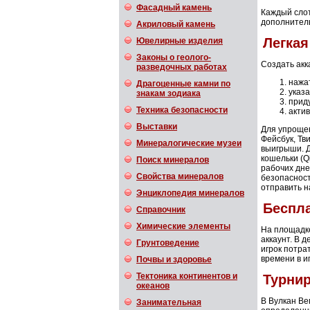
Фасадный камень
Каждый слот
дополнитель
Акриловый камень
Легкая
Ювелирные изделия
Законы о геолого-
Создать акк
разведочных работах
нажат
Драгоценные камни по
указа
знакам зодиака
прид
Техника безопасности
актив
Выставки
Для упрощен
Фейсбук, Тв
Минералогические музеи
выигрыши. Д
кошельки (Q
Поиск минералов
рабочих дне
Свойства минералов
безопаснос
отправить н
Энциклопедия минералов
Беспла
Справочник
Химические элементы
На площадке
аккаунт. В 
Грунтоведение
игрок потра
времени в и
Почвы и здоровье
Тектоника континентов и
Турнир
океанов
В Вулкан Ве
Занимательная