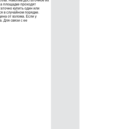
ллы. Накопив достаточное их
На площадке проходят
аточно купить один или
я в случайном порядке.
ена от взлома. Если у
. Для связи с ее