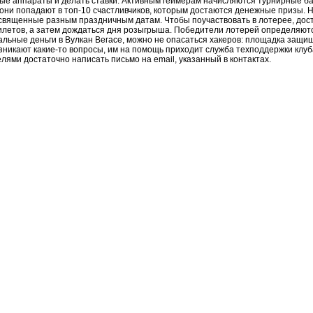
е аппараты и делать ставки. Активным геймерам начисляются турнирные ба
 они попадают в топ-10 счастливчиков, которым достаются денежные призы. 
священные разным праздничным датам. Чтобы поучаствовать в лотерее, дост
илетов, а затем дождаться дня розыгрыша. Победители лотерей определяютс
альные деньги в Вулкан Вегасе, можно не опасаться хакеров: площадка защищ
зникают какие-то вопросы, им на помощь приходит служба техподдержки клуба
лями достаточно написать письмо на email, указанный в контактах.