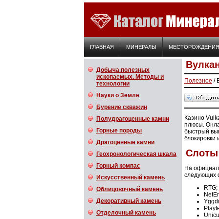
ГЛАВНАЯ
МИНЕРАЛЫ
МЕСТОРОЖДЕНИ
Вулкан
Добыча полезных
ископаемых. Методы и
Полезное
/ 
технологии
Науки о Земле
Бурение скважин
Казино Vulk
Полудрагоценные камни
плюсы. Онл
Горные породы
быстрый выв
блокировки 
Драгоценные камни
Слоты
Геохронологическая шкала
Горный компас
На официаль
следующих 
Искусственный камень
RTG;
Облицовочный камень
NetEn
Декоративный камень
Yggdr
Playt
Отделочный камень
Unic