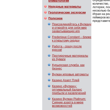
определенны
климатология
количество,
Нерудные материалы
лотереи, по
несколько б
Геологические экскурсии
Играя на ре
геймеров во
Полезное
представите
Присоединяйтесь к Вулкану
и откройте для себя мир
захватывающих игр
Frederique Constant – ближе
к открытому сердцу
Работа - сразу после
курсов!
Протирочные материалы
из бумаги
Курьерская служба, как
бизнес
Вулкан игровые автоматы
Казино Азарт Плей
Казино «Вулкан»:
оптимальный баланс
прибыли и развлечений
Казино Вулкан Platinum:
Сияние азарта в мире
возможностей