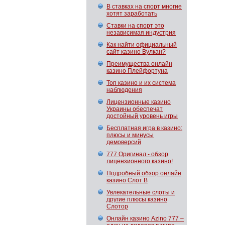
В ставках на спорт многие
хотят заработать
Ставки на спорт это
независимая индустрия
Как найти официальный
сайт казино Вулкан?
Преимущества онлайн
казино Плейфортуна
Топ казино и их система
наблюдения
Лицензионные казино
Украины обеспечат
достойный уровень игры
Бесплатная игра в казино:
плюсы и минусы
демоверсий
777 Оригинал - обзор
лицензионного казино!
Подробный обзор онлайн
казино Слот В
Увлекательные слоты и
другие плюсы казино
Слотор
Онлайн казино Azino 777 –