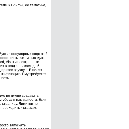
еле RTP игры, ее тематике,
бую из популярных соцсетей:
 пополнять счет и выводить
rd, Visa) и электронные
 их вывод занимает до 5
 призов вручную. В целях
нтификацию. Ему требуется
ность.
аже не нужно создавать
угубо для наглядности. Если
ь страницу. Лимитов по
переходить к ставкам.
росто запускать