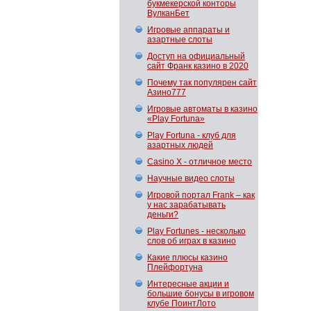
букмекерской конторы
ВулканБет
Игровые аппараты и
азартные слоты
Доступ на официальный
сайт Франк казино в 2020
Почему так популярен сайт
Азино777
Игровые автоматы в казино
«Play Fortuna»
Play Fortuna - клуб для
азартных людей
Casino X - отличное место
Научные видео слоты
Игровой портал Frank – как
у нас зарабатывать
деньги?
Play Fortunes - несколько
слов об играх в казино
Какие плюсы казино
Плейфортуна
Интересные акции и
большие бонусы в игровом
клубе ПоинтЛото