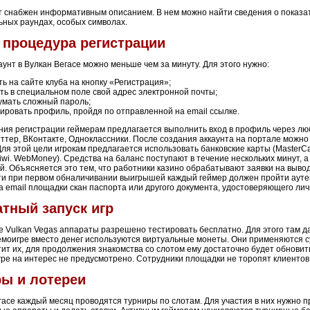
 снабжен информативным описанием. В нем можно найти сведения о показат
ных раундах, особых символах.
 процедура регистрации
аунт в Вулкан Вегасе можно меньше чем за минуту. Для этого нужно:
ь на сайте клуба на кнопку «Регистрация»;
ть в специальном поле свой адрес электронной почты;
умать сложный пароль;
ировать профиль, пройдя по отправленной на email ссылке.
ия регистрации геймерам предлагается выполнить вход в профиль через лю
иттер, ВКонтакте, Одноклассники. После создания аккаунта на портале можно
ля этой цели игрокам предлагается использовать банковские карты (MasterCa
iwi. WebMoney). Средства на баланс поступают в течение нескольких минут, а
й. Объясняется это тем, что работники казино обрабатывают заявки на вывод
ти при первом обналичивании выигрышей каждый геймер должен пройти ауте
а email площадки скан паспорта или другого документа, удостоверяющего лич
тный запуск игр
 Vulkan Vegas аппараты разрешено тестировать бесплатно. Для этого там д
демоигре вместо денег используются виртуальные монеты. Они применяются с
тит их, для продолжения знакомства со слотом ему достаточно будет обновит
гре на интерес не предусмотрено. Сотрудники площадки не торопят клиентов 
ы и лотереи
гасе каждый месяц проводятся турниры по слотам. Для участия в них нужно п