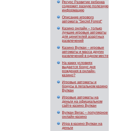
Ресурс Развитие ребенка
содержит разную полезную
информацию
Описание игрового
автомата "Secret Forest"
Казино онлайн – только
лучшие игровые автоматы
для ценителей азартных
развлечений
Казино Вулкан – игровые
автоматы и масса других
развлечений в одном месте
На каких условиях
выдается бонус дня
рождения в онлайн-
казино?
Игровые автоматы и
бонусы в легальном казино
Вулкан
Игровые автоматы на
деньги на официальном
сайте казино Вулкан
Вулкан Вегас – популярное
онлайн-казино
Игра в казино Вулкан на
деньги