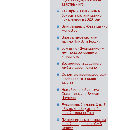
один из лидеров в мире
азартных игр
Как игры и заманчивые
бонусы в онлайн казино
привлекают в 2020 году
Выигрываем рубли в казино
MonoSlot
Виртуальное онлайн-
казино Пин Ап в России
Joycasino (Джойказино) –
крупнейшее казино в
интернете
Возможности азартного
клуба playdom-casino
Основные преимущества и
особенности онлайн-
казино
Новый игровой автомат
Craps: в казино Вулкан
Чемпион
Ежедневный турнир 3 из 7
объявил победителей в
онлайн казино Рокс
Лучшие игровые автоматы
онлайн на деньги в GMS
Deluxe