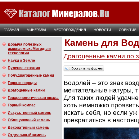
ГЛАВНАЯ
МИНЕРАЛЫ
МЕСТОРОЖДЕНИЯ
НОВОСТИ
СОБЫТИЯ
Камень для Во
Добыча полезных
ископаемых. Методы и
технологии
Драгоценные камни по 
Науки о Земле
Бурение скважин
Полудрагоценные камни
Водолей – это знак воз
Горные породы
мечтательные натуры, т
Драгоценные камни
Для таких людей удачне
Геохронологическая шкала
хоть немножко проявить
Горный компас
искать себя, но если уж
Искусственный камень
превратиться в настоящ
Облицовочный камень
Декоративный камень
Отделочный камень