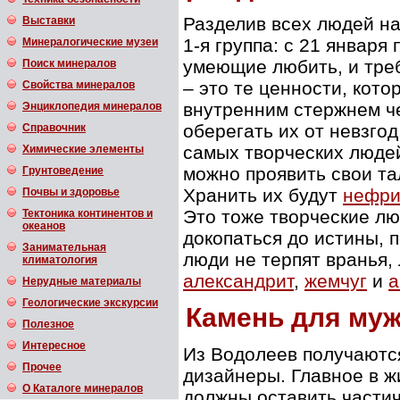
Разделив всех людей на
Выставки
1-я группа: с 21 января
Минералогические музеи
умеющие любить, и треб
Поиск минералов
– это те ценности, кот
Свойства минералов
внутренним стержнем че
Энциклопедия минералов
оберегать их от невзгод
Справочник
самых творческих людей
Химические элементы
можно проявить свои та
Грунтоведение
Хранить их будут
нефри
Почвы и здоровье
Это тоже творческие люд
Тектоника континентов и
океанов
докопаться до истины, 
Занимательная
люди не терпят вранья,
климатология
александрит
,
жемчуг
и
а
Нерудные материалы
Геологические экскурсии
Камень для му
Полезное
Интересное
Из Водолеев получаютс
Прочее
дизайнеры. Главное в жи
О Каталоге минералов
должны оставить частич