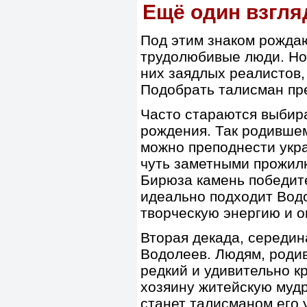
Ещё один взгляд
Под этим знаком рождаю
трудолюбивые люди. Но,
них заядлых реалистов
Подобрать талисман пре
Часто стараются выбира
рождения. Так родившем
можно преподнести укр
чуть заметными прожилк
Бирюза камень победите
идеально подходит Вод
творческую энергию и о
Вторая декада, середин
Водолеев. Людям, родив
редкий и удивительно к
хозяину житейскую муд
станет талисманом его 