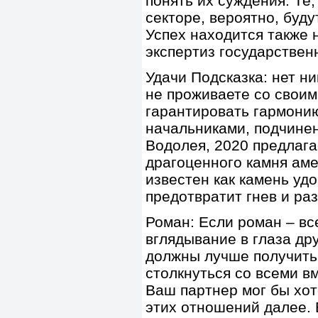
понять их суждения. Те
секторе, вероятно, буд
Успех находится также н
экспертиз государствен
Удачи Подсказка: нет н
не проживаете со свои
гарантировать гармони
начальниками, подчине
Водолея, 2020 предлага
драгоценного камня аме
известен как камень уд
предотвратит гнев и ра
Роман: Если роман – вс
вглядывание в глаза дру
должны лучше получить 
столкнуться со всеми вм
Ваш партнер мог бы хот
этих отношений далее. 