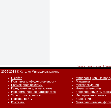
Сладостно и почетно (Юрий
2005-2018 © Каталог Минералов,
камень
О сайте
Минералы
,
горные поро
Политика конфиденциальности
Магазины
Размещение рекламы
Месторождения
Предложение для магазинов
Новости геологии
Информационное партнёрство
Конференции и выставк
Экспорт материалов
Информация о камнях
Помощь сайту
Коллекции
Контакты
Минералогический фор