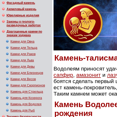
Фасадный камень
Акриловый камень
Ювелирные изделия
Законы о геолого-
разведочных работах
Драгоценные камни по
знакам зодиака
Камни для Овна
Камни для Тельца
Камни для Раков
Камень-талисма
Камни для Льва
Камни для Девы
Водолеям приносят удач
Камни для Близнецов
сапфир
,
амазонит
и
лаз
Камни для Весов
боятся сделать первый ш
Камни для Скорпионов
ест камень-покровитель,
Камень для Стрельца
Таким камнем может ока
Камень для Козерога
Камень Водолее
Камень для Водолея
Камень для Рыб
рождения
Техника безопасности