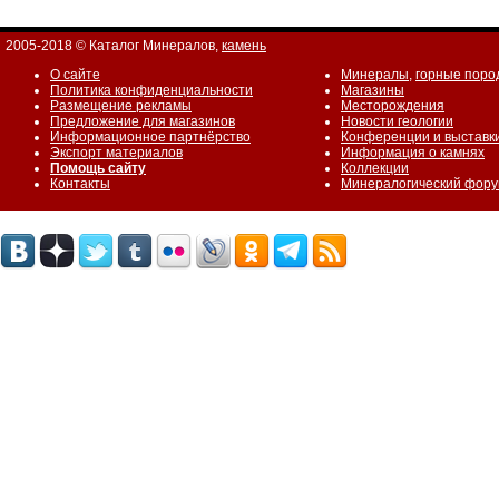
2005-2018 © Каталог Минералов,
камень
О сайте
Минералы
,
горные поро
Политика конфиденциальности
Магазины
Размещение рекламы
Месторождения
Предложение для магазинов
Новости геологии
Информационное партнёрство
Конференции и выставк
Экспорт материалов
Информация о камнях
Помощь сайту
Коллекции
Контакты
Минералогический фор