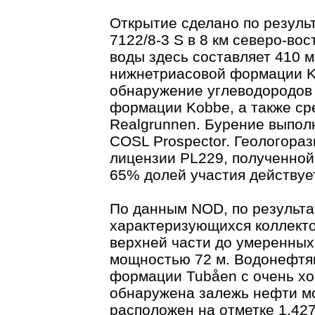
Открытие сделано по резуль
7122/8-3 S в 8 км северо-во
воды здесь составляет 410 м
нижнетриасовой формации K
обнаружение углеводородов 
формации Kobbe, а также ср
Realgrunnen. Бурение выпол
COSL Prospector. Геологора
лицензии PL229, полученной в
65% долей участия действует
По данным NOD, по результа
характеризующихся коллекто
верхней части до умеренных
мощностью 72 м. Водонефтян
формации Tubåen с очень х
обнаружена залежь нефти м
расположен на отметке 1,42