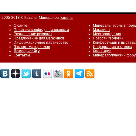
2005-2018 © Каталог Минералов,
камень
О сайте
Минералы
,
горные поро
Политика конфиденциальности
Магазины
Размещение рекламы
Месторождения
Предложение для магазинов
Новости геологии
Информационное партнёрство
Конференции и выставк
Экспорт материалов
Информация о камнях
Помощь сайту
Коллекции
Контакты
Минералогический фор