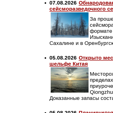
07.08.2026
Обнародован
сейсморазведочного се
За проше
сейсмора
формате 
Изыскани
Сахалине и в Оренбургс
05.08.2026
Открыто мес
шельфе Китая
Месторож
пределах
приуроче
Qiongzhu
Доказанные запасы сост
05.08.2026
Планируется