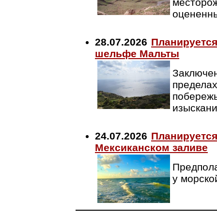
месторож
оцененны
28.07.2026
Планируется
шельфе Мальты
Заключен
пределах
побережь
изыскан
24.07.2026
Планируется
Мексиканском заливе
Предпола
у морско