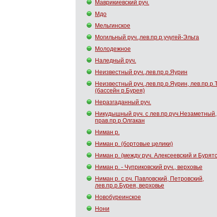
Маврикиевский руч.
Мдо
Мельгинское
Могильный руч.,лев.пр.р.учугей-Эльга
Молодежное
Наледный руч.
Неизвестный руч.,лев.пр.р.Яурин
Неизвестный руч.,лев.пр.р.Яурин, лев.пр.р
(бассейн р.Бурея)
Неразгаданный руч.
Никудышный руч. с лев.пр.руч.Незаметный,
прав.пр.р.Олгакан
Ниман р.
Ниман р. (бортовые целики)
Ниман р. (между руч. Алексеевский и Бурятс
Ниман р. - Чуприковский руч., верховье
Ниман р. с рч. Павловский, Петровский,
лев.пр.р.Бурея, верховье
Новобуреинское
Нони