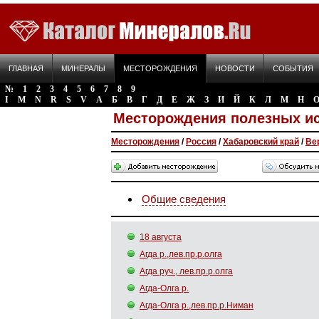
ГЛАВНАЯ
МИНЕРАЛЫ
МЕСТОРОЖДЕНИЯ
НОВОСТИ
СОБЫТИЯ
№
1
2
3
4
5
6
7
8
9
I
M
N
R
S
V
А
Б
В
Г
Д
Е
Ж
З
И
Й
К
Л
М
Н
Месторождения полезных и
Месторождения
/
Россия
/
Хабаровский край
/
Ве
Общие сведения
18 августа
Агда р.,лев.пр.р.олга
Агда руч., лев.пр.р.олга
Агда-Олга р.
Агда-Олга р.,лев.пр.р.Ниман