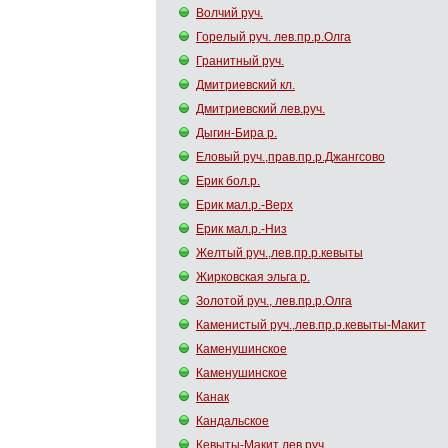
Волчий руч.
Горелый руч. лев.пр.р.Олга
Гранитный руч.
Дмитриевский кл.
Дмитриевский лев.руч.
Дыгин-Бира р.
Еловый руч.,прав.пр.р.Джангсово
Ерик бол.р.
Ерик мал.р.-Верх
Ерик мал.р.-Низ
Желтый руч.,лев.пр.р.кевыты
Жирковская эльга р.
Золотой руч., лев.пр.р.Олга
Каменистый руч.,лев.пр.р.кевыты-Макит
Каменушинское
Каменушинское
Канак
Кандальское
Кевыты-Макит лев.руч.