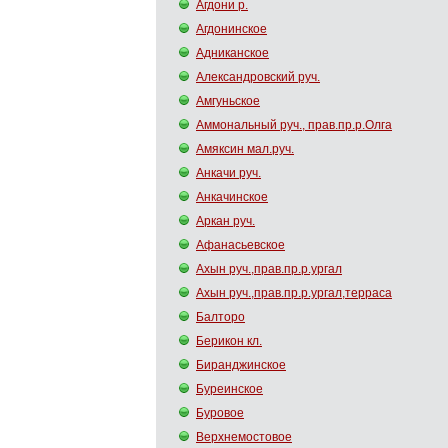
Агдони р.
Агдонинское
Адниканское
Александровский руч.
Амгуньское
Аммональный руч., прав.пр.р.Олга
Амяксин мал.руч.
Анкачи руч.
Анкачинское
Аркан руч.
Афанасьевское
Ахын руч.,прав.пр.р.ургал
Ахын руч.,прав.пр.р.ургал,терраса
Балторо
Берикон кл.
Биранджинское
Буреинское
Буровое
Верхнемостовое