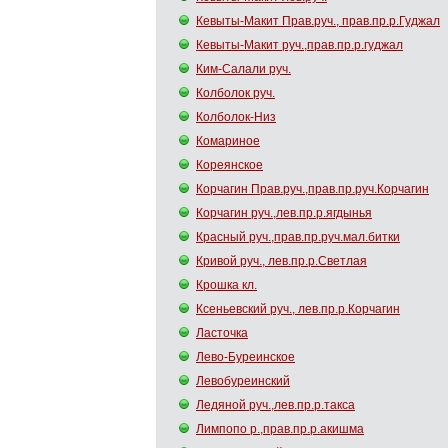
Кевыты-Макит Прав.руч., прав.пр.р.Гуджал
Кевыты-Макит руч.,прав.пр.р.гуджал
Ким-Салали руч.
Колболок руч.
Колболок-Низ
Комариное
Кореянское
Корчагин Прав.руч.,прав.пр.руч.Корчагин
Корчагин руч.,лев.пр.р.ягдынья
Красный руч.,прав.пр.руч.мал.битки
Кривой руч., лев.пр.р.Светлая
Крошка кл.
Ксеньевский руч., лев.пр.р.Корчагин
Ласточка
Лево-Буреинское
Левобуреинский
Ледяной руч.,лев.пр.р.такса
Лимпопо р.,прав.пр.р.акишма