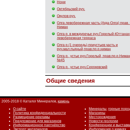
Нони
Октябрьский руч.
Окулов руч.
Олга левобережная часть (Агда-Олга) прав. п
Ниман
Олга р. в междуречье руч.Горелый-Юттанах
левобережная терраса
Олга р.(1 очередь),приустьев.часть и
руч.мал.пьяный,прав.пр.р.ниман
Олга р., устье руч.Горелый, прав.пр.р.Ниман
№45
Олга р., устье руч.Сергиевский
Общие сведения
2005-2018 © Каталог Минералов,
камень
О сайте
Минералы
,
горные поро
Политика конфиденциальности
Магазины
Размещение рекламы
Месторождения
Предложение для магазинов
Новости геологии
Информационное партнёрство
Конференции и выставк
Экспорт материалов
Информация о камнях