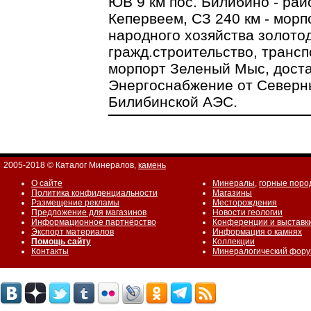
ЮВ 9 км пос. Билибино - рай
Кепервеем, СЗ 240 км - мор
народного хозяйства золото
гражд.строительство, транспо
морпорт Зеленый Мыс, доста
Энергоснабжение от Северны
Билибинской АЭС.
2005-2018 © Каталог Минералов,
камень
О сайте
Минералы
,
горные поро
Политика конфиденциальности
Магазины
Размещение рекламы
Месторождения
Предложение для магазинов
Новости геологии
Информационное партнёрство
Конференции и выставк
Экспорт материалов
Информация о камнях
Помощь сайту
Коллекции
Контакты
Минералогический фор