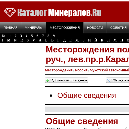
ГЛАВНАЯ
МИНЕРАЛЫ
МЕСТОРОЖДЕНИЯ
НОВОСТИ
СОБЫТИЯ
№
1
2
3
4
5
6
7
8
9
I
M
N
R
S
V
А
Б
В
Г
Д
Е
Ж
З
И
Й
К
Л
М
Н
Месторождения по
руч., лев.пр.р.Кар
Месторождения
/
Россия
/
Чукотский автономный
Общие сведения
Общие сведения