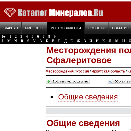
ГЛАВНАЯ
МИНЕРАЛЫ
МЕСТОРОЖДЕНИЯ
НОВОСТИ
СОБЫТИЯ
№
1
2
3
4
5
6
7
8
9
I
M
N
R
S
V
А
Б
В
Г
Д
Е
Ж
З
И
Й
К
Л
М
Н
Месторождения по
Сфалеритовое
Месторождения
/
Россия
/
Иркутская область
/
К
Общие сведения
Общие сведения