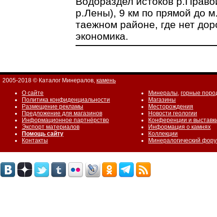
Водораздел истоков р.Право
р.Лены), 9 км по прямой до 
таежном районе, где нет дор
экономика.
2005-2018 © Каталог Минералов,
камень
О сайте
Минералы
,
горные поро
Политика конфиденциальности
Магазины
Размещение рекламы
Месторождения
Предложение для магазинов
Новости геологии
Информационное партнёрство
Конференции и выставк
Экспорт материалов
Информация о камнях
Помощь сайту
Коллекции
Контакты
Минералогический фор