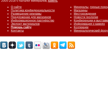
2005-2018 © Каталог Минералов,
камень
О сайте
Минералы
,
горные поро
Политика конфиденциальности
Магазины
Размещение рекламы
Месторождения
Предложение для магазинов
Новости геологии
Информационное партнёрство
Конференции и выставк
Экспорт материалов
Информация о камнях
Помощь сайту
Коллекции
Контакты
Минералогический фор