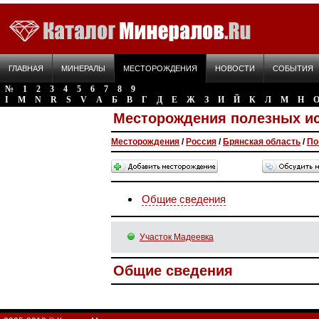
ГЛАВНАЯ
МИНЕРАЛЫ
МЕСТОРОЖДЕНИЯ
НОВОСТИ
СОБЫТИЯ
№
1
2
3
4
5
6
7
8
9
I
M
N
R
S
V
А
Б
В
Г
Д
Е
Ж
З
И
Й
К
Л
М
Н
Месторождения полезных и
Месторождения
/
Россия
/
Брянская область
/
По
Общие сведения
Участок Мадеевка
Общие сведения