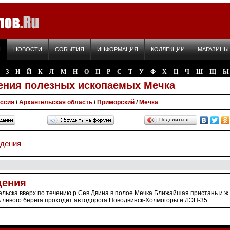
Я
НОВОСТИ
СОБЫТИЯ
ИНФОРМАЦИЯ
КОЛЛЕКЦИИ
МАГАЗИНЫ
З
И
Й
К
Л
М
Н
О
П
Р
С
Т
У
Ф
Х
Ц
Ч
Ш
Щ
Ы
ения полезных ископаемых Мечка
ссия
/
Архангельская область
/
Приморский
/
Мечка
Поделиться…
дения
дения
гельска вверх по течению р.Сев.Двина в полое Мечка.Ближайшая пристань и ж.д
ь левого берега проходит автодорога Новодвинск-Холмогоры и ЛЭП-35.