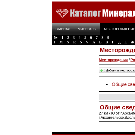
ГЛАВНАЯ
МИНЕРАЛЫ
МЕСТОРОЖДЕНИ
№
1
2
3
4
5
6
7
8
9
I
M
N
R
S
V
А
Б
В
Г
Д
Е
Ж
Месторожд
Месторождения
/
Ро
Общие све
Общие све
27 км к Ю от г.Архан
г.Архангельске.Вдол