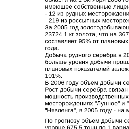
имеющее собственные лицен
- 12 из рудных месторождени
- 219 из россыпных месторо
За 2005 год золотодобываю
23724,1 кг золота, что на 36
составляет 95% от плановых
года.
Добыча рудного серебра в 20
больше уровня добычи прошл
плановых показателей залож
101%.
В 2006 году объем добычи с
Рост добычи серебра связан 
мощность производственных
месторождениях "Лунное" и "
"Нявленга", в 2005 году - на
По прогнозу объем добычи се
уровне 675,5 тонн по 1 вариа