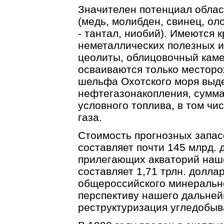
Значителен потенциал облас
(медь, молибден, свинец, ол
- тантал, ниобий). Имеются
неметаллических полезных и
цеолиты, облицовочный камен
осваиваются только месторо
шельфа Охотского моря выде
нефтегазонакопления, сумма
условного топлива, в том чис
газа.
Стоимость прогнозных запас
составляет почти 145 млрд. 
прилегающих акваторий наш
составляет 1,71 трлн. долла
общероссийского минерально
перспективу нашего дальней
реструктуризация угледобы