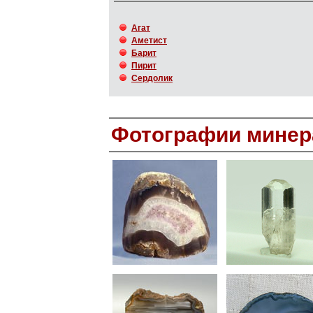
Агат
Аметист
Барит
Пирит
Сердолик
Фотографии минер