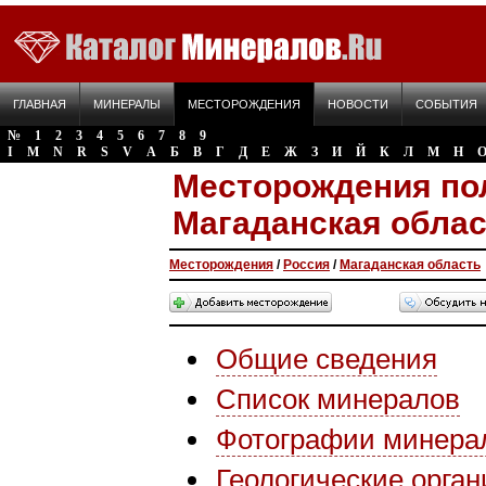
ГЛАВНАЯ
МИНЕРАЛЫ
МЕСТОРОЖДЕНИЯ
НОВОСТИ
СОБЫТИЯ
№
1
2
3
4
5
6
7
8
9
I
M
N
R
S
V
А
Б
В
Г
Д
Е
Ж
З
И
Й
К
Л
М
Н
Месторождения по
Магаданская облас
Месторождения
/
Россия
/
Магаданская область
Общие сведения
Список минералов
Фотографии минера
Геологические орга