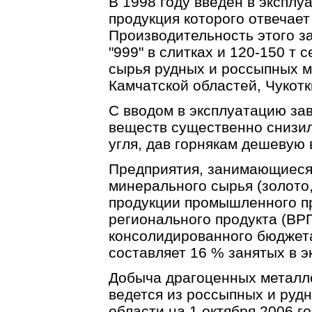
В 1998 году введен в экспл
продукция которого отвечае
Производительность этого з
"999" в слитках и 120-150 т 
сырья рудных и россыпных 
Камчатской областей, Чукотки
С вводом в эксплуатацию за
веществ существенно снизил
угля, дав горнякам дешевую 
Предприятия, занимающиеся 
минерального сырья (золото,
продукции промышленного п
регионального продукта (ВР
консолидированного бюджет
составляет 16 % занятых в э
Добыча драгоценных металл
ведется из россыпных и руд
области на 1 октября 2006 г