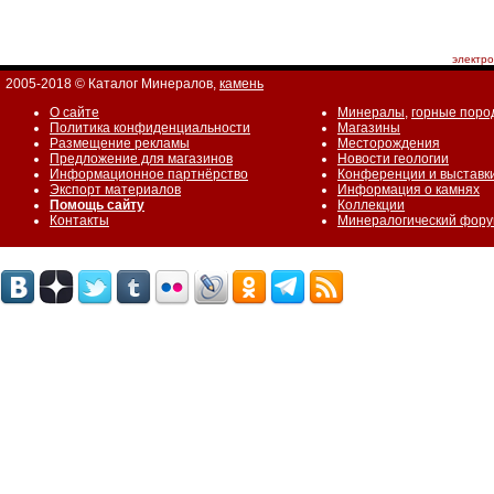
электр
2005-2018 © Каталог Минералов,
камень
О сайте
Минералы
,
горные поро
Политика конфиденциальности
Магазины
Размещение рекламы
Месторождения
Предложение для магазинов
Новости геологии
Информационное партнёрство
Конференции и выставк
Экспорт материалов
Информация о камнях
Помощь сайту
Коллекции
Контакты
Минералогический фор