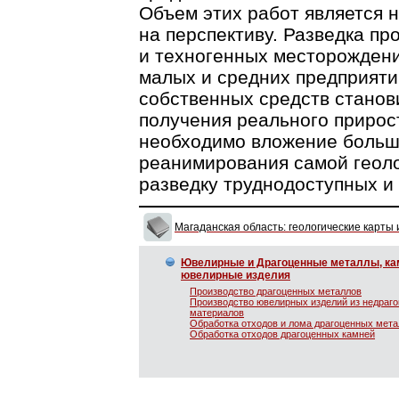
Объем этих работ является 
на перспективу. Разведка п
и техногенных месторождени
малых и средних предприяти
собственных средств станов
получения реального прирос
необходимо вложение больши
реанимирования самой геоло
разведку труднодоступных 
Магаданская область: геологические карты
Ювелирные и Драгоценные металлы, ка
ювелирные изделия
Производство драгоценных металлов
Производство ювелирных изделий из недраг
материалов
Обработка отходов и лома драгоценных мет
Обработка отходов драгоценных камней