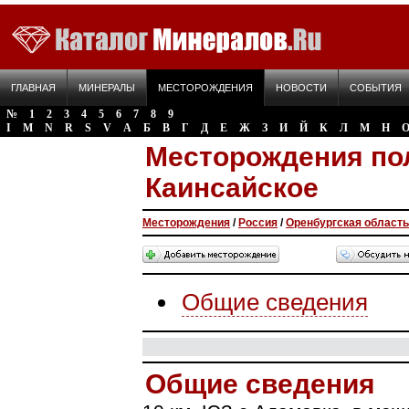
ГЛАВНАЯ
МИНЕРАЛЫ
МЕСТОРОЖДЕНИЯ
НОВОСТИ
СОБЫТИЯ
№
1
2
3
4
5
6
7
8
9
I
M
N
R
S
V
А
Б
В
Г
Д
Е
Ж
З
И
Й
К
Л
М
Н
Месторождения по
Каинсайское
Месторождения
/
Россия
/
Оренбургская область
Общие сведения
Общие сведения