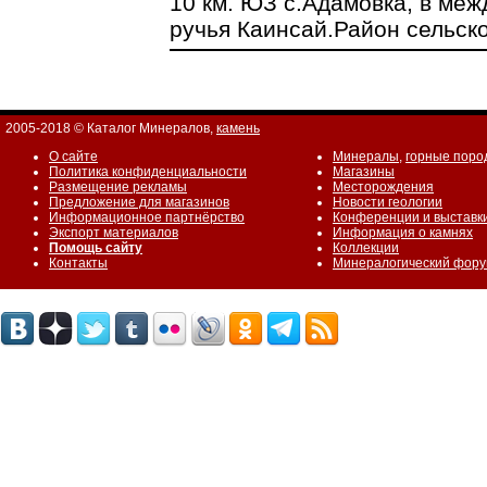
10 км. ЮЗ с.Адамовка, в меж
ручья Каинсай.Район сельск
2005-2018 © Каталог Минералов,
камень
О сайте
Минералы
,
горные поро
Политика конфиденциальности
Магазины
Размещение рекламы
Месторождения
Предложение для магазинов
Новости геологии
Информационное партнёрство
Конференции и выставк
Экспорт материалов
Информация о камнях
Помощь сайту
Коллекции
Контакты
Минералогический фор