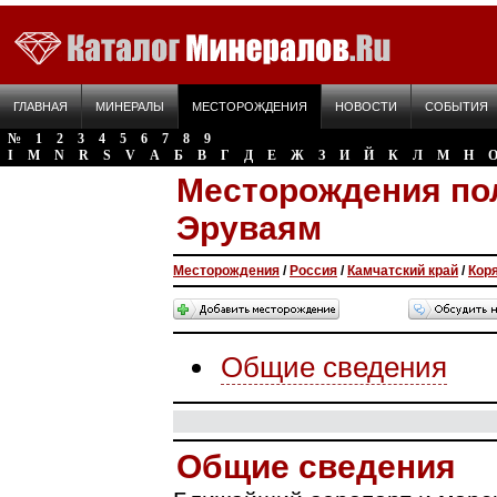
ГЛАВНАЯ
МИНЕРАЛЫ
МЕСТОРОЖДЕНИЯ
НОВОСТИ
СОБЫТИЯ
№
1
2
3
4
5
6
7
8
9
I
M
N
R
S
V
А
Б
В
Г
Д
Е
Ж
З
И
Й
К
Л
М
Н
Месторождения по
Эруваям
Месторождения
/
Россия
/
Камчатский край
/
Коря
Общие сведения
Общие сведения