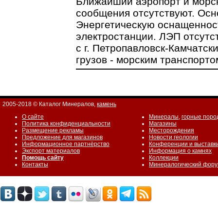
Ближайший аэропорт и морск
сообщения отсутствуют. Осн
Энергетическую оснащеннос
электростанции. ЛЭП отсутст
с г. Петропавловск-Камчатск
грузов - морским транспорто
2005-2018 © Каталог Минералов,
камень
О сайте
Минералы
,
горные поро
Политика конфиденциальности
Магазины
Размещение рекламы
Месторождения
Предложение для магазинов
Новости геологии
Информационное партнёрство
Конференции и выставк
Экспорт материалов
Информация о камнях
Помощь сайту
Коллекции
Контакты
Минералогический фор