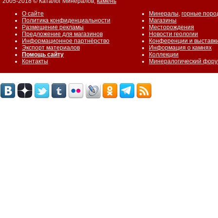
2005-2018 © Каталог Минералов,
камень
О сайте
Минералы
,
горные поро
Политика конфиденциальности
Магазины
Размещение рекламы
Месторождения
Предложение для магазинов
Новости геологии
Информационное партнёрство
Конференции и выставк
Экспорт материалов
Информация о камнях
Помощь сайту
Коллекции
Контакты
Минералогический фор