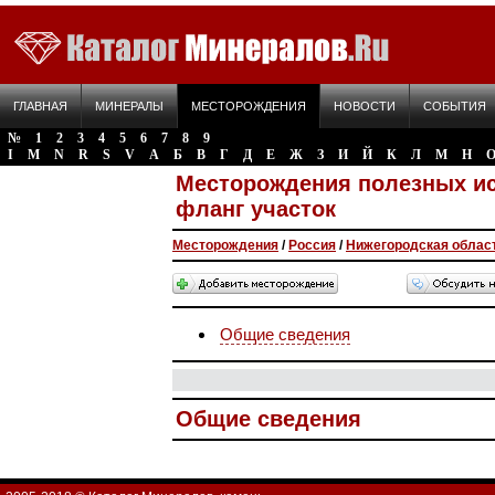
ГЛАВНАЯ
МИНЕРАЛЫ
МЕСТОРОЖДЕНИЯ
НОВОСТИ
СОБЫТИЯ
№
1
2
3
4
5
6
7
8
9
I
M
N
R
S
V
А
Б
В
Г
Д
Е
Ж
З
И
Й
К
Л
М
Н
Месторождения полезных и
фланг участок
Месторождения
/
Россия
/
Нижегородская облас
Общие сведения
Общие сведения