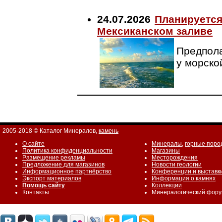
24.07.2026
Планируется
Мексиканском заливе
Предпола
у морско
2005-2018 © Каталог Минералов,
камень
О сайте
Минералы
,
горные поро
Политика конфиденциальности
Магазины
Размещение рекламы
Месторождения
Предложение для магазинов
Новости геологии
Информационное партнёрство
Конференции и выставк
Экспорт материалов
Информация о камнях
Помощь сайту
Коллекции
Контакты
Минералогический фор