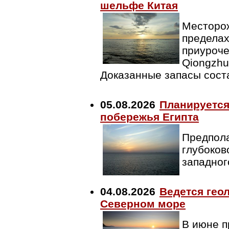
шельфе Китая
Месторож
пределах
приуроче
Qiongzhu
Доказанные запасы сост
05.08.2026
Планируется
побережья Египта
Предпола
глубоков
западног
04.08.2026
Ведется гео
Северном море
В июне п