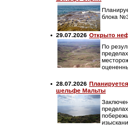
Планируе
блока №
29.07.2026
Открыто неф
По резул
пределах
месторож
оцененны
28.07.2026
Планируется
шельфе Мальты
Заключен
пределах
побережь
изыскан