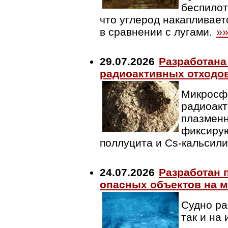
беспилот
что углерод накапливае
в сравнении с лугами.
»
29.07.2026
Разработана
радиоактивных отходов
Микросфе
радиоакт
плазменн
фиксиру
поллуцита и Cs-кальсили
24.07.2026
Разработан 
опасных объектов на 
Судно ра
так и на