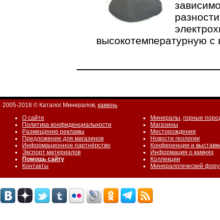
зависимо
разности
электрох
высокотемпературную с 
2005-2018 © Каталог Минералов,
камень
О сайте
Минералы
,
горные поро
Политика конфиденциальности
Магазины
Размещение рекламы
Месторождения
Предложение для магазинов
Новости геологии
Информационное партнёрство
Конференции и выставк
Экспорт материалов
Информация о камнях
Помощь сайту
Коллекции
Контакты
Минералогический фор