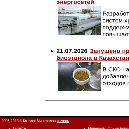
энергосетей
Разработ
систем х
поддержа
повышает
21.07.2026
Запущено пр
биоэтанола в Казахста
В СКО на
добавлен
отходов 
2005-2018 © Каталог Минералов,
камень
О сайте
Минералы
,
горные поро