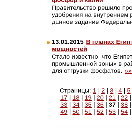
Правительство решило про
удобрения на внутреннем 
данное задание Федераль
13.01.2015
В планах Еги
мощностей
Стало известно, что Егип
промышленной зоны» в рай
для отгрузки фосфатов.
»»
Страницы:
1
|
2
|
3
|
4
|
5
17
|
18
|
19
|
20
|
21
|
22
33
|
34
|
35
|
36
|
37
|
38
49
|
50
|
51
|
52
|
53
|
54