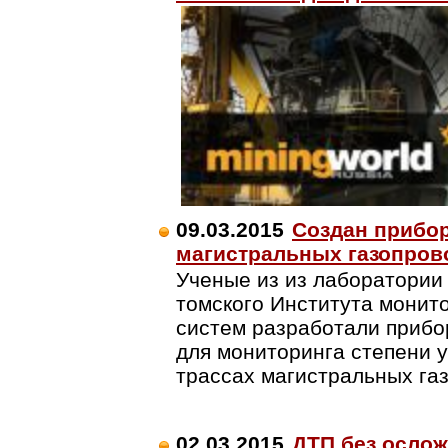
09.03.2015
Создан прибор
магистральных газопров
Ученые из из лаборатори
томского Института монито
систем разработали прибо
для мониторинга степени 
трассах магистральных га
02.03.2015
ДТП без осло