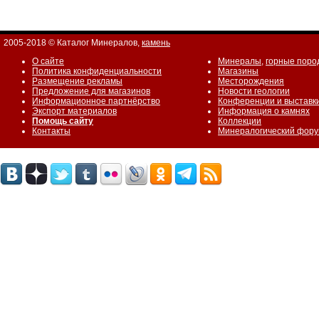
2005-2018 © Каталог Минералов,
камень
О сайте
Минералы
,
горные поро
Политика конфиденциальности
Магазины
Размещение рекламы
Месторождения
Предложение для магазинов
Новости геологии
Информационное партнёрство
Конференции и выставк
Экспорт материалов
Информация о камнях
Помощь сайту
Коллекции
Контакты
Минералогический фор