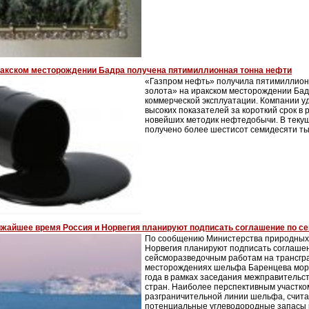
ракском месторождении Бадра получена пятимиллионная тонна нефти
«Газпром нефть» получила пятимиллион
золота» на иракском месторождении Бадр
коммерческой эксплуатации. Компании уд
высоких показателей за короткий срок в
новейших методик нефтедобычи. В текущ
получено более шестисот семидесяти ты
ижайшее время Россия и Норвегия планируют подписать соглашение по с
По сообщению Министерства природных 
Норвегия планируют подписать соглаше
сейсморазведочным работам на трансгр
месторождениях шельфа Баренцева моря
года в рамках заседания межправительс
стран. Наиболее перспективным участко
разграничительной линии шельфа, счита
потенциальные углеводородные запасы к