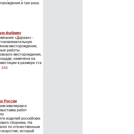
орождения в три раза.
ную фабрику
омпания «Дархан» -
лотоизвлекательную
ряном месторождении,
чные работы.
овского месторождения,
лощади, намечена на
нвестиции в размере ста
.
»»»
ах России
чшим ювелирам и
 выставка работ
ыло
ти изделий российских
ового сборника. На
алог по отечественным
 искусстве, который