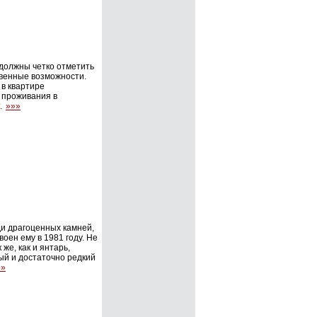
 должны четко отметить
твенные возможности.
 в квартире
й проживания в
.
»»»
и драгоценных камней,
воен ему в 1981 году. Не
же, как и янтарь,
ный и достаточно редкий
»»