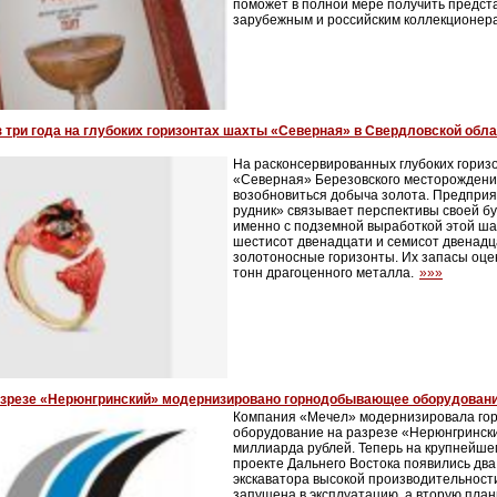
поможет в полной мере получить предст
зарубежным и российским коллекционер
 три года на глубоких горизонтах шахты «Северная» в Свердловской обл
На расконсервированных глубоких гориз
«Северная» Березовского месторождения
возобновиться добыча золота. Предпри
рудник» связывает перспективы своей б
именно с подземной выработкой этой шах
шестисот двенадцати и семисот двенадц
золотоносные горизонты. Их запасы оце
тонн драгоценного металла.
»»»
азрезе «Нерюнгринский» модернизировано горнодобывающее оборудован
Компания «Мечел» модернизировала г
оборудование на разрезе «Нерюнгрински
миллиарда рублей. Теперь на крупнейш
проекте Дальнего Востока появились дв
экскаватора высокой производительност
запущена в эксплуатацию, а вторую план