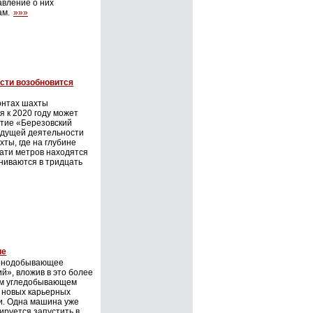
авление о них
ам.
»»»
асти возобновится
онтах шахты
 к 2020 году может
ятие «Березовский
удущей деятельности
ты, где на глубине
ати метров находятся
ниваются в тридцать
ие
орнодобывающее
й», вложив в это более
ем угледобывающем
а новых карьерных
и. Одна машина уже
ируется запустить в