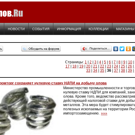
Я
НОВОСТИ
СОБЫТИЯ
ИНФОРМАЦИЯ
КОЛЛЕКЦИИ
МАГАЗИНЫ
Поделиться…
Страницы:
1
|
2
|
3
|
4
|
5
|
6
|
7
|
8
|
9
|
10
|
17
|
18
|
19
|
20
|
21
|
22
|
23
|
24
|
25
|
26
|
33
|
34
|
35
|
36
|
37
|
38
|
39
|
ромторг сохраняет нулевую ставку НДПИ на добычу олова
Министерство промышленности и торгов
нулевую ставку НДПИ для компаний, за
олова. Кроме того, ведомство рассматр
действующей налоговой ставки для доб
металлов. Эта мера будет стимулироват
полезных ископаемых на территории Рос
импортозамещению.
»»»