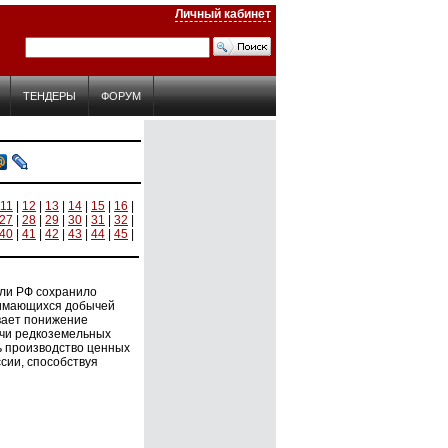
Личный кабинет
ТЕНДЕРЫ
ФОРУМ
11
|
12
|
13
|
14
|
15
|
16
|
27
|
28
|
29
|
30
|
31
|
32
|
40
|
41
|
42
|
43
|
44
|
45
|
ли РФ сохранило
нимающихся добычей
ивает понижение
ычи редкоземельных
ь производство ценных
сии, способствуя