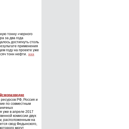
ную тонну «черного
а за два года
алось достигнуть столь
 результате применения
ем году на проекте уже
сяч тонн нефти.
»»»
ейсморазведке
ресурсов РФ, Россия и
ние по совместным
аничных
 уже в апреле 2017
твенной комиссии двух
м, расположенным на
ется свод Федынского,
оторого могут