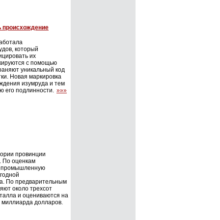
ь происхождение
аботала
удов, который
ицировать их
кируются с помощью
раняют уникальный код
ки. Новая маркировка
ждения изумруда и тем
ю его подлинности.
»»»
тории провинции
. По оценкам
на промышленную
егодной
та. По предварительным
яют около трехсот
еталла и оцениваются на
 миллиарда долларов.