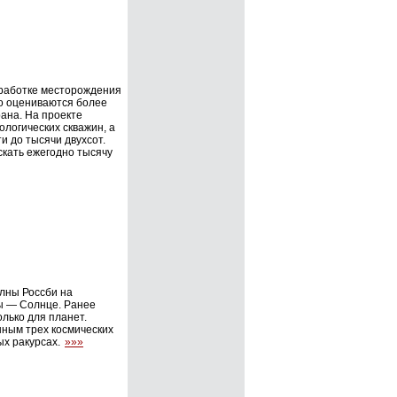
зработке месторождения
о оцениваются более
рана. На проекте
ологических скважин, а
и до тысячи двухсот.
скать ежегодно тысячу
лны Россби на
ы — Солнце. Ранее
олько для планет.
нным трех космических
ых ракурсах.
»»»