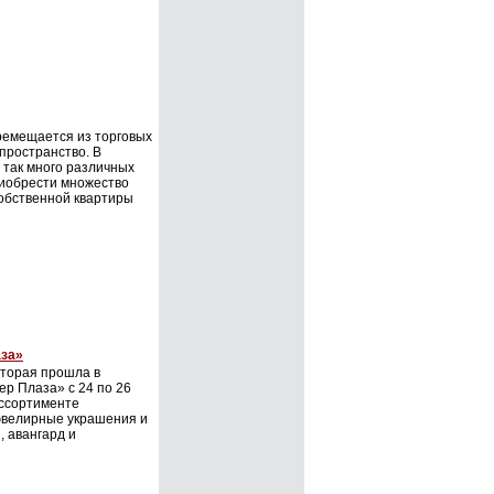
емещается из торговых
 пространство. В
 так много различных
риобрести множество
обственной квартиры
аза»
оторая прошла в
р Плаза» с 24 по 26
ассортименте
ювелирные украшения и
, авангард и