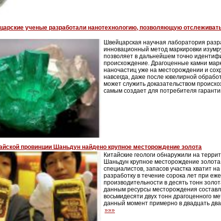
царские ученые разработали нанотехнологию, позволяющую отслеживат
Швейцарская научная лаборатория разр
инновационный метод маркировки изумр
позволяет в дальнейшем точно идентиф
происхождение. Драгоценные камни мар
наночастиц уже на месторождении и сох
навсегда, даже после ювелирной обработ
может служить доказательством происхо
самым создает для потребителя гаранти
тайской провинции Шаньдун найдено крупное месторождение золота
Китайские геологи обнаружили на терри
Шаньдун крупное месторождение золота
специалистов, запасов участка хватит 
разработку в течение сорока лет при еж
производительности в десять тонн золо
данным ресурсы месторождения составл
восьмидесяти двух тонн драгоценного м
данный момент примерно в двадцать два
»»»