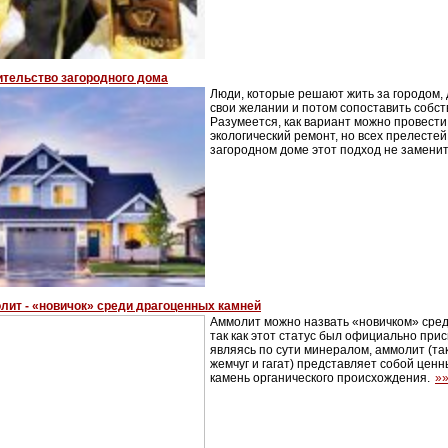
ительство загородного дома
Люди, которые решают жить за городом,
свои желании и потом сопоставить собс
Разумеется, как вариант можно провести
экологический ремонт, но всех прелесте
загородном доме этот подход не заменит
лит - «новичок» среди драгоценных камней
Аммолит можно назвать «новичком» сред
так как этот статус был официально прис
являясь по сути минералом, аммолит (так 
жемчуг и гагат) представляет собой цен
камень органического происхождения.
»