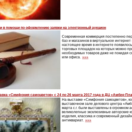
ги в помощи по оформлению заявки на электронный аукцион
Современная коммерция постепенно пер
баз и магазинов в виртуальное интернет
настоящее время в интернете появилось
торговых площадок на которых можно п
необходимых товаров даже не покидая с
или офиса.
»»»
авка «Симфония самоцветов» с 24 по 26 марта 2017 года в ДЦ «Амбер Пл
На выставке «Симфония самоцветов», к
выставочном зале делового центра «Амбе
марта с.г. были выставлены в огромном 
великолепные эксклюзивные авторские 
изделия, классика и современный дизайн
антиквариат.
»»»