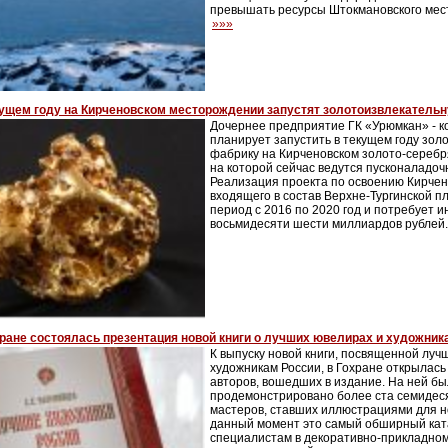
превышать ресурсы Штокмановского мест
»»»
кущем году на Кирченовском месторождении запустят золотоизвлекатель
Дочернее предприятие ГК «Урюмкан» - к
планирует запустить в текущем году зо
фабрику на Кирченовском золото-сереб
на которой сейчас ведутся пусконаладо
Реализация проекта по освоению Кирчен
входящего в состав Верхне-Тургинской п
период с 2016 по 2020 год и потребует и
восьмидесяти шести миллиардов рублей
ране состоялась презентация новой книги о лучших ювелирах и художник
К выпуску новой книги, посвященной лу
художникам России, в Гохране открылась
авторов, вошедших в издание. На ней б
продемонстрировано более ста семидеся
мастеров, ставших иллюстрациями для н
данный момент это самый обширный кат
специалистам в декоративно-прикладном