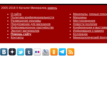
2005-2018 © Каталог Минералов,
камень
О сайте
Минералы
,
горные поро
Политика конфиденциальности
Магазины
Размещение рекламы
Месторождения
Предложение для магазинов
Новости геологии
Информационное партнёрство
Конференции и выставк
Экспорт материалов
Информация о камнях
Помощь сайту
Коллекции
Контакты
Минералогический фор