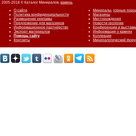
2005-2018 © Каталог Минералов,
камень
О сайте
Минералы
,
горные поро
Политика конфиденциальности
Магазины
Размещение рекламы
Месторождения
Предложение для магазинов
Новости геологии
Информационное партнёрство
Конференции и выставк
Экспорт материалов
Информация о камнях
Помощь сайту
Коллекции
Контакты
Минералогический фор