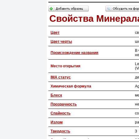
Свойства Минерал
Цвет
св
Цвет черты
ш
В 
Происхождение названия
не
Le
Место открытия
(V
IMA статус
де
Химическая формула
Ag
Блеск
м
Прозрачность
н
Спайность
со
Излом
р
Твердость
3