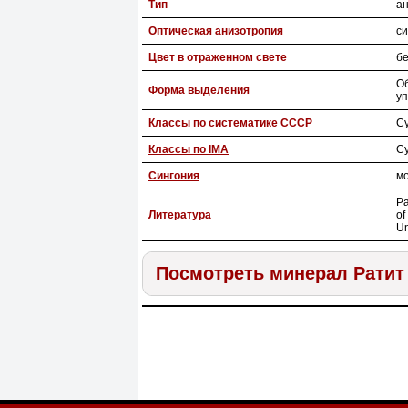
Тип
а
Оптическая анизотропия
с
Цвет в отраженном свете
б
Об
Форма выделения
уп
Классы по систематике СССР
С
Классы по IMA
С
Сингония
м
Pa
Литература
of
Un
Посмотреть минерал Ратит