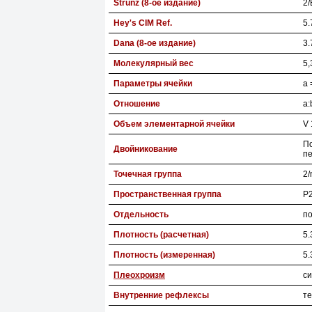
Strunz (8-ое издание)
2/
Hey's CIM Ref.
5.
Dana (8-ое издание)
3.
Молекулярный вес
5,
Параметры ячейки
a 
Отношение
a:
Объем элементарной ячейки
V 
По
Двойникование
п
Точечная группа
2/
Пространственная группа
P2
Отдельность
по
Плотность (расчетная)
5.
Плотность (измеренная)
5.
Плеохроизм
с
Внутренние рефлексы
т