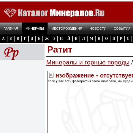
ГЛАВНАЯ
МИНЕРАЛЫ
МЕСТОРОЖДЕНИЯ
НОВОСТИ
СОБЫТИЯ
А
Б
В
Г
Д
Е
Ж
З
И
Й
К
Л
М
Н
О
П
Р
С
Ратит
Минералы и горные породы
/