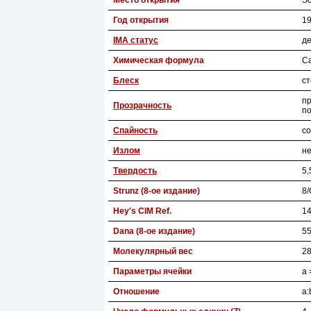
Место открытия
Sc
Год открытия
1
IMA статус
де
Химическая формула
C
Блеск
с
п
Прозрачность
п
Спайность
со
Излом
н
Твердость
5,
Strunz (8-ое издание)
8/
Hey's CIM Ref.
14
Dana (8-ое издание)
55
Молекулярный вес
28
Параметры ячейки
a 
Отношение
a: