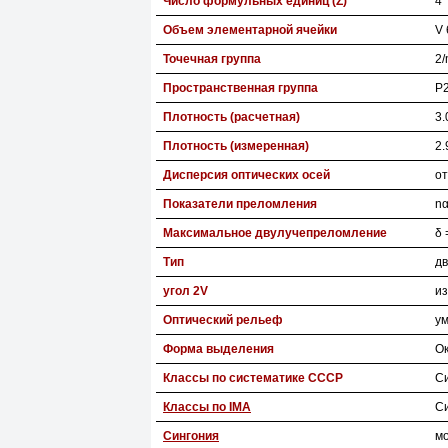
Число формульных единиц (Z)
4
Объем элементарной ячейки
V 
Точечная группа
2/
Пространственная группа
P2
Плотность (расчетная)
3.
Плотность (измеренная)
2.
Дисперсия оптических осей
о
Показатели преломления
nα
Максимальное двулучепреломление
δ 
Тип
дв
угол 2V
из
Оптический рельеф
у
Форма выделения
Ок
Классы по систематике СССР
С
Классы по IMA
С
Сингония
м