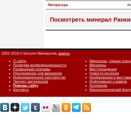
Литература
Am
Посмотреть минерал Ранки
2005-2018 © Каталог Минералов,
камень
О сайте
Минералы
,
горные поро
Политика конфиденциальности
Магазины
Размещение рекламы
Месторождения
Предложение для магазинов
Новости геологии
Информационное партнёрство
Конференции и выставк
Экспорт материалов
Информация о камнях
Помощь сайту
Коллекции
Контакты
Минералогический фор