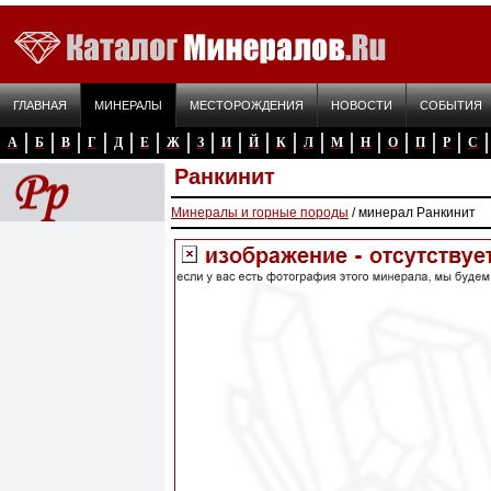
ГЛАВНАЯ
МИНЕРАЛЫ
МЕСТОРОЖДЕНИЯ
НОВОСТИ
СОБЫТИЯ
А
Б
В
Г
Д
Е
Ж
З
И
Й
К
Л
М
Н
О
П
Р
С
Ранкинит
Минералы и горные породы
/ минерал Ранкинит