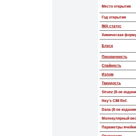
Место открытия
Год открытия
IMA статус
Химическая форм
Блеск
Прозрачность
Спайность
Излом
Твердость
Strunz (8-ое издан
Hey's CIM Ref.
Dana (8-ое издание
Молекулярный ве
Параметры ячейки