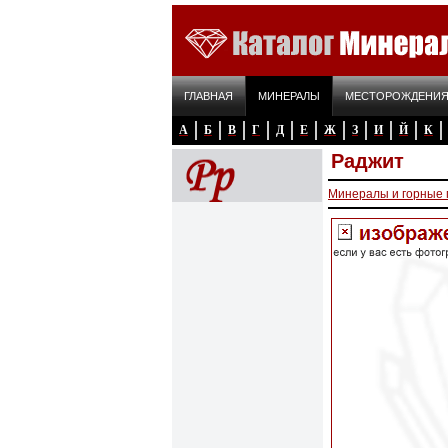
ГЛАВНАЯ
МИНЕРАЛЫ
МЕСТОРОЖДЕНИ
А
Б
В
Г
Д
Е
Ж
З
И
Й
К
Раджит
Минералы и горные