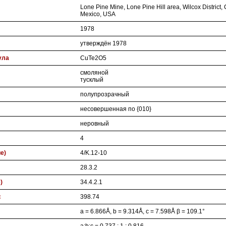
Lone Pine Mine, Lone Pine Hill area, Wilcox District,
Mexico, USA
1978
утверждён 1978
ула
CuTe2O5
смоляной
тусклый
полупрозрачный
несовершенная по {010}
неровный
4
ие)
4/K.12-10
28.3.2
)
34.4.2.1
с
398.74
a = 6.866Å, b = 9.314Å, c = 7.598Å β = 109.1°