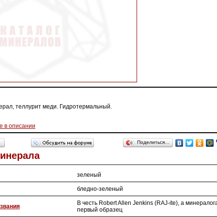
ерал, теллурит меди. Гидротермальный.
е в описании
Поделиться…
Минерала
зеленый
бледно-зеленый
В честь Robert Allen Jenkins (RAJ-ite), a минерало
звания
первый образец