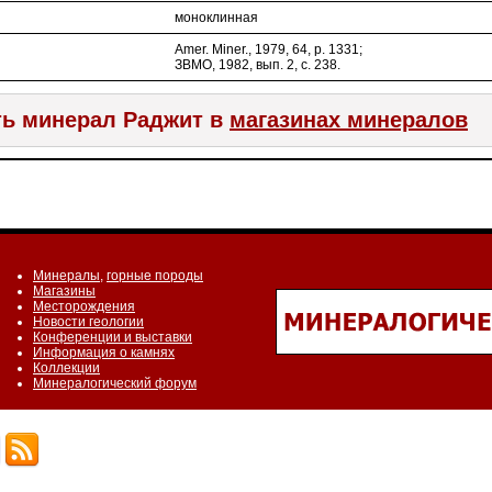
моноклинная
Amer. Miner., 1979, 64, p. 1331;
ЗВМО, 1982, вып. 2, с. 238.
ь минерал Раджит в
магазинах минералов
Минералы
,
горные породы
Магазины
Месторождения
Новости геологии
Конференции и выставки
Информация о камнях
Коллекции
Минералогический форум