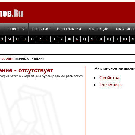
Я
НОВОСТИ
СОБЫТИЯ
ИНФОРМАЦИЯ
КОЛЛЕКЦИИ
МАГАЗИНЫ
Л
М
Н
О
П
Р
С
Т
У
Ф
Х
Ц
Ч
Ш
Щ
Э
Ю
Я
 породы
/ минерал Раджит
Английское названи
Свойства
Где купить