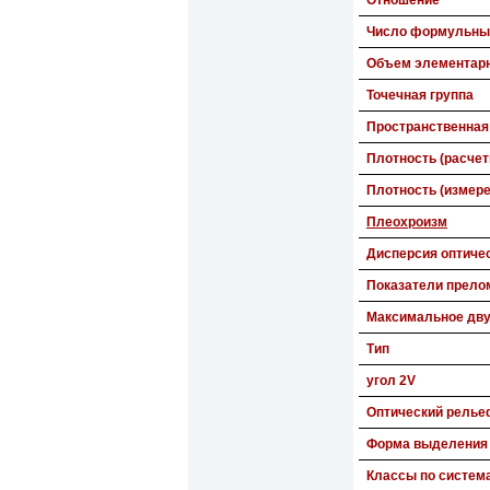
Отношение
Число формульных
Объем элементарн
Точечная группа
Пространственная
Плотность (расчет
Плотность (измере
Плеохроизм
Дисперсия оптиче
Показатели прело
Максимальное дв
Тип
угол 2V
Оптический релье
Форма выделения
Классы по систем