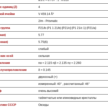
a:b:c = 0.737 : 1 : 0.816
 единиц (Z)
4
ой ячейки
V 459.14 Å³
2/m - Prismatic
 группа
P21/b (P1 1 21/b) [P21/c] {P1 21/c 1} {P21/a}
ная)
5.77
нная)
5.75(6)
слабый
ских осей
сильная
мления
nα = 2.115 nβ = 2.135 nγ = 2.260
улучепреломление
δ = 0.145
двухосный (+)
измеренный: 40° , рассчитанный: 46°
ф
очень высокий
таблитчатые или клиновидные кристаллы
атике СССР
Оксиды