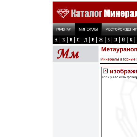
ГЛАВНАЯ
МИНЕРАЛЫ
МЕСТОРОЖДЕНИ
А
Б
В
Г
Д
Е
Ж
З
И
Й
К
Метаурано
Минералы и горные