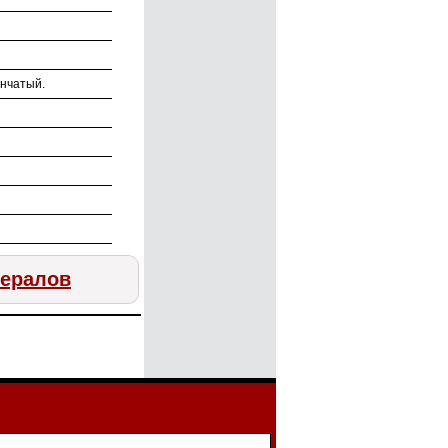
инчатый.
нералов