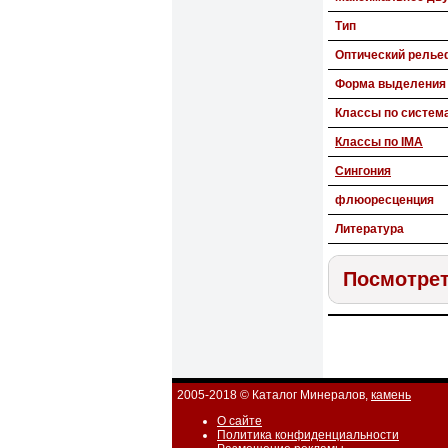
Тип
Оптический релье
Форма выделения
Классы по систем
Классы по IMA
Сингония
флюоресценция
Литература
Посмотрет
2005-2018 © Каталог Минералов,
камень
О сайте
Политика конфиденциальности