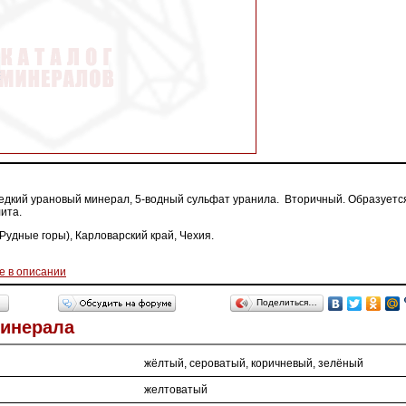
едкий урановый минерал, 5-водный сульфат уранила. Вторичный. Образуется
ита.
Рудные горы), Карловарский край, Чехия.
е в описании
Поделиться…
Минерала
жёлтый, сероватый, коричневый, зелёный
желтоватый