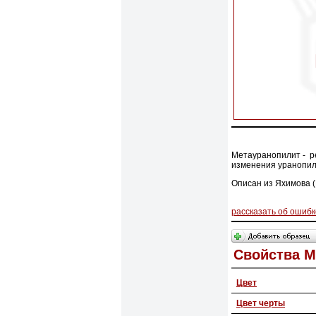
Метауранопилит - р
изменения уранопил
Описан из Яхимова (
рассказать об ошибк
Свойства 
Цвет
Цвет черты