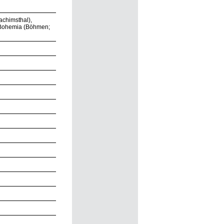
achimsthal),
, Bohemia (Böhmen;