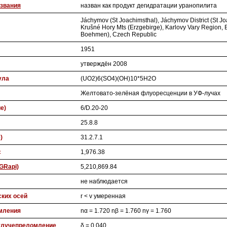
звания
назван как продукт дегидратации уранопилита
Jáchymov (St Joachimsthal), Jáchymov District (St Jo
Krušné Hory Mts (Erzgebirge), Karlovy Vary Region
Boehmen), Czech Republic
1951
утверждён 2008
ула
(UO2)6(SO4)(OH)10*5H2O
Желтовато-зелёная флуоресценции в УФ-лучах
ие)
6/D.20-20
25.8.8
)
31.2.7.1
с
1,976.38
GRapi)
5,210,869.84
не наблюдается
ских осей
r < v умеренная
мления
nα = 1.720 nβ = 1.760 nγ = 1.760
улучепреломление
δ = 0.040