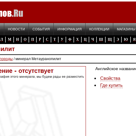
Я
НОВОСТИ
СОБЫТИЯ
ИНФОРМАЦИЯ
КОЛЛЕКЦИИ
МАГАЗИНЫ
Л
М
Н
О
П
Р
С
Т
У
Ф
Х
Ц
Ч
Ш
Щ
Э
Ю
Я
пилит
 породы
/ минерал Метауранопилит
Английское названи
Свойства
Где купить