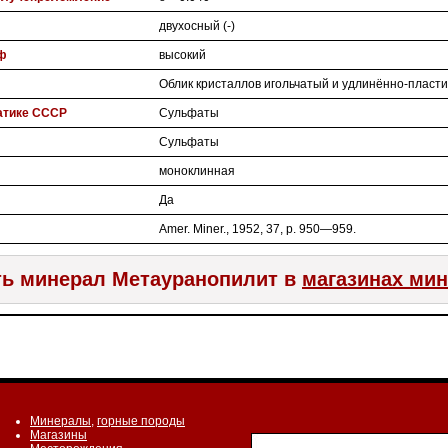
двухосный (-)
ф
высокий
Облик кристаллов игольчатый и удлинённо-пласт
атике СССР
Сульфаты
Сульфаты
моноклинная
Да
Amer. Miner., 1952, 37, p. 950—959.
ь минерал Метауранопилит в
магазинах ми
Минералы
,
горные породы
Магазины