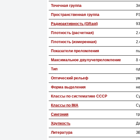
Точечная группа
3m
Пространственная группа
P3
Радиоактивность (GRapi)
93
Плотность (расчетная)
2.
Плотность (измеренная)
2.
Показатели преломления
nω
Максимальное двулучепреломление
δ 
Тип
од
Оптический рельеф
у
Форма выделения
не
Классы по систематике СССР
С
Классы по IMA
С
Сингония
т
Хрупкость
Д
Литература
ЗВ