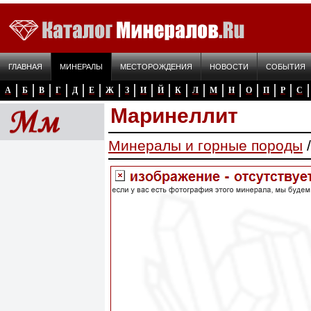
ГЛАВНАЯ
МИНЕРАЛЫ
МЕСТОРОЖДЕНИЯ
НОВОСТИ
СОБЫТИЯ
А
Б
В
Г
Д
Е
Ж
З
И
Й
К
Л
М
Н
О
П
Р
С
Маринеллит
Минералы и горные породы
/