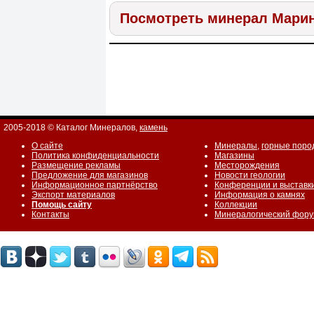
Посмотреть минерал Мари
2005-2018 © Каталог Минералов,
камень
О сайте
Минералы
,
горные поро
Политика конфиденциальности
Магазины
Размещение рекламы
Месторождения
Предложение для магазинов
Новости геологии
Информационное партнёрство
Конференции и выставк
Экспорт материалов
Информация о камнях
Помощь сайту
Коллекции
Контакты
Минералогический фор