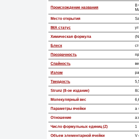
В 
Происхождение названия
Ma
Место открытия
Sa
IMA статус
у
Химическая формула
(N
Блеск
с
Прозрачность
п
Спайность
ве
Излом
р
Твердость
5,
Strunz (8-ое издание)
8/
Молекулярный вес
6,
Параметры ячейки
a 
Отношение
a:
Число формульных единиц (Z)
1
Объем элементарной ячейки
V 