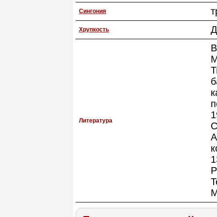
т
Сингония
Д
Хрупкость
В
М
Т
б
к
п
1
Литература
С
А
к
1
P
T
M