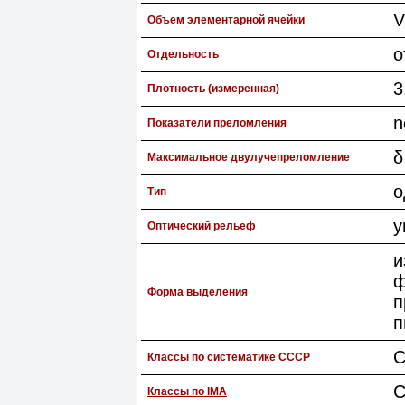
V
Объем элементарной ячейки
о
Отдельность
3
Плотность (измеренная)
n
Показатели преломления
δ
Максимальное двулучепреломление
о
Тип
у
Оптический рельеф
и
ф
Форма выделения
п
п
С
Классы по систематике СССР
С
Классы по IMA