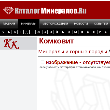
ГЛАВНАЯ
МИНЕРАЛЫ
МЕСТОРОЖДЕНИЯ
НОВОСТИ
СОБЫТИЯ
А
Б
В
Г
Д
Е
Ж
З
И
Й
К
Л
М
Н
О
П
Р
С
Комковит
Минералы и горные породы
/