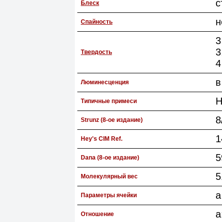
с
Блеск
н
Спайность
3
3
Твердость
4
в
Люминесценция
H
Типичные примеси
8
Strunz (8-ое издание)
1
Hey's CIM Ref.
5
Dana (8-ое издание)
5
Молекулярный вес
a
Параметры ячейки
a
Отношение