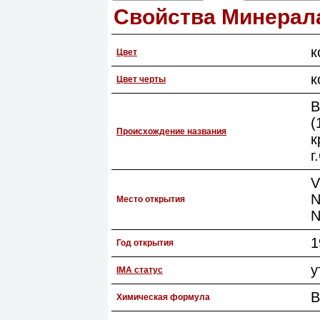
Свойства Минерал
к
Цвет
к
Цвет черты
В
(
Происхождение названия
к
г
V
N
Место открытия
N
1
Год открытия
у
IMA статус
B
Химическая формула