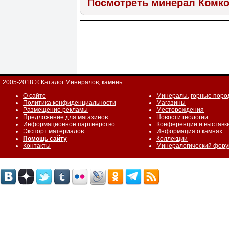
Посмотреть минерал Комк
2005-2018 © Каталог Минералов,
камень
О сайте
Минералы
,
горные поро
Политика конфиденциальности
Магазины
Размещение рекламы
Месторождения
Предложение для магазинов
Новости геологии
Информационное партнёрство
Конференции и выставк
Экспорт материалов
Информация о камнях
Помощь сайту
Коллекции
Контакты
Минералогический фор