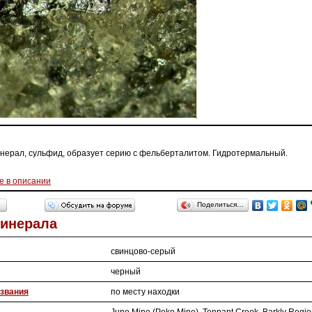
инерал, сульфид, образует серию с фельберталитом. Гидротермальный.
е в описании
Поделиться…
Минерала
свинцово-серый
черный
звания
по месту находки