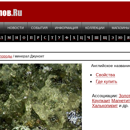
Я
НОВОСТИ
СОБЫТИЯ
ИНФОРМАЦИЯ
КОЛЛЕКЦИИ
МАГАЗИНЫ
Л
М
Н
О
П
Р
С
Т
У
Ф
Х
Ц
Ч
Ш
Щ
Э
Ю
Я
 породы
/ минерал Джуноит
Английское названи
Свойства
Где купить
Ассоциации:
Золо
Крупкаит
Магнетит
Халькопирит
и др.