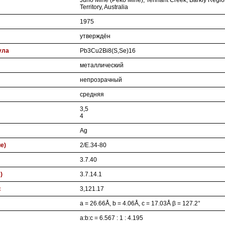
Juno Mine (Peko Mine), Tennant Creek, Barkly Regio
Territory, Australia
1975
утверждён
ула
Pb3Cu2Bi8(S,Se)16
металлический
непрозрачный
средняя
3,5
4
Ag
ие)
2/E.34-80
3.7.40
)
3.7.14.1
с
3,121.17
a = 26.66Å, b = 4.06Å, c = 17.03Å β = 127.2°
a:b:c = 6.567 : 1 : 4.195