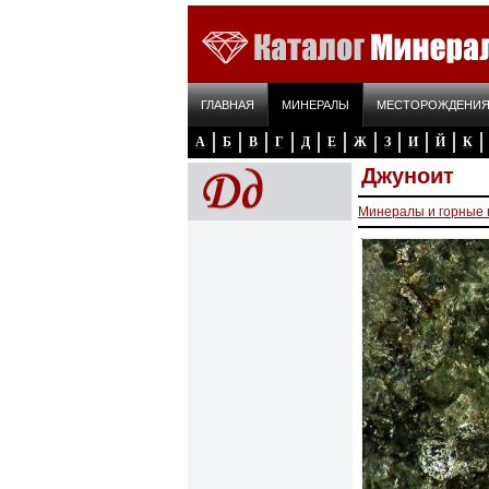
ГЛАВНАЯ
МИНЕРАЛЫ
МЕСТОРОЖДЕНИ
А
Б
В
Г
Д
Е
Ж
З
И
Й
К
Джуноит
Минералы и горные