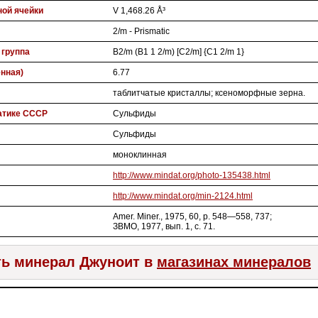
ой ячейки
V 1,468.26 Å³
2/m - Prismatic
 группа
B2/m (B1 1 2/m) [C2/m] {C1 2/m 1}
нная)
6.77
таблитчатые кристаллы; ксеноморфные зерна.
атике СССР
Сульфиды
Сульфиды
моноклинная
http://www.mindat.org/photo-135438.html
http://www.mindat.org/min-2124.html
Amer. Miner., 1975, 60, p. 548—558, 737;
ЗВМО, 1977, вып. 1, с. 71.
ь минерал Джуноит в
магазинах минералов