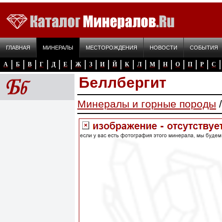
ГЛАВНАЯ
МИНЕРАЛЫ
МЕСТОРОЖДЕНИЯ
НОВОСТИ
СОБЫТИЯ
А
Б
В
Г
Д
Е
Ж
З
И
Й
К
Л
М
Н
О
П
Р
С
Беллбергит
Минералы и горные породы
/