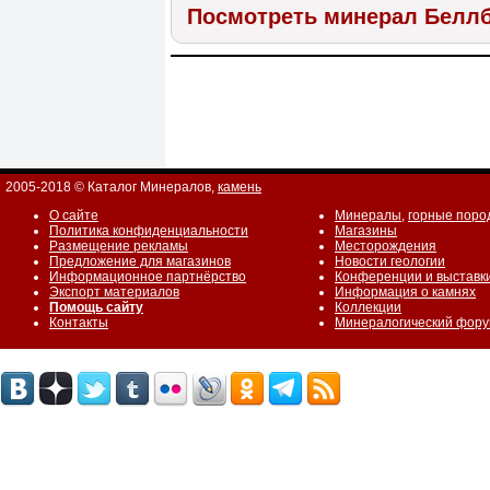
Посмотреть минерал Беллб
2005-2018 © Каталог Минералов,
камень
О сайте
Минералы
,
горные поро
Политика конфиденциальности
Магазины
Размещение рекламы
Месторождения
Предложение для магазинов
Новости геологии
Информационное партнёрство
Конференции и выставк
Экспорт материалов
Информация о камнях
Помощь сайту
Коллекции
Контакты
Минералогический фор