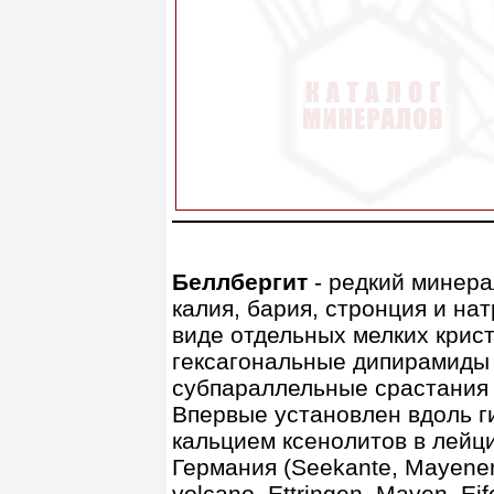
Беллбергит
- редкий минера
калия, бария, стронция и на
виде отдельных мелких крист
гексагональные дипирамиды с
субпараллельные срастания п
Впервые установлен вдоль г
кальцием ксенолитов в лейц
Германия (Seekante, Mayener F
volcano, Ettringen, Mayen, Eif