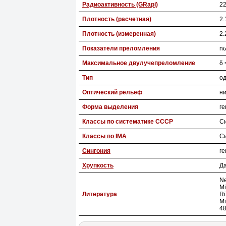
Радиоактивность (GRapi)
22
Плотность (расчетная)
2.
Плотность (измеренная)
2.
Показатели преломления
nω
Максимальное двулучепреломление
δ 
Тип
од
Оптический рельеф
ни
Форма выделения
ге
Классы по систематике СССР
С
Классы по IMA
С
Сингония
ге
Хрупкость
Д
Ne
Mi
Литература
Rü
Mi
48