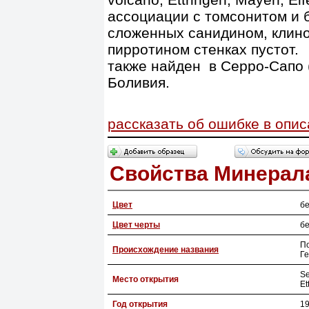
ассоциации с томсонитом и 
сложенных санидином, клин
пирротином стенках пустот.
также найден в Серро-Сапо (
Боливия.
рассказать об ошибке в опи
Свойства Минерал
Цвет
б
Цвет черты
б
По
Происхождение названия
Г
Se
Место открытия
Et
Год открытия
1