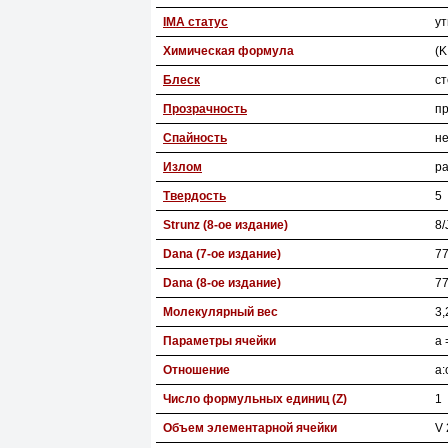
IMA статус
у
Химическая формула
(K
Блеск
с
Прозрачность
п
Спайность
н
Излом
р
Твердость
5
Strunz (8-ое издание)
8/
Dana (7-ое издание)
77
Dana (8-ое издание)
77
Молекулярный вес
3,
Параметры ячейки
a 
Отношение
a:
Число формульных единиц (Z)
1
Объем элементарной ячейки
V 