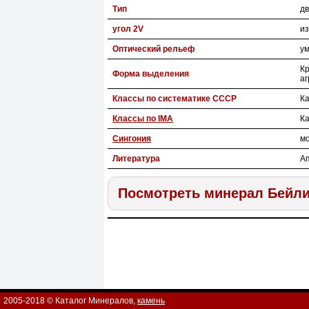
Тип
дв
угол 2V
из
Оптический рельеф
у
Кр
Форма выделения
аг
Классы по систематике СССР
К
Классы по IMA
К
Сингония
м
Литература
Am
Посмотреть минерал Бейл
2005-2018 © Каталог Минералов,
камень