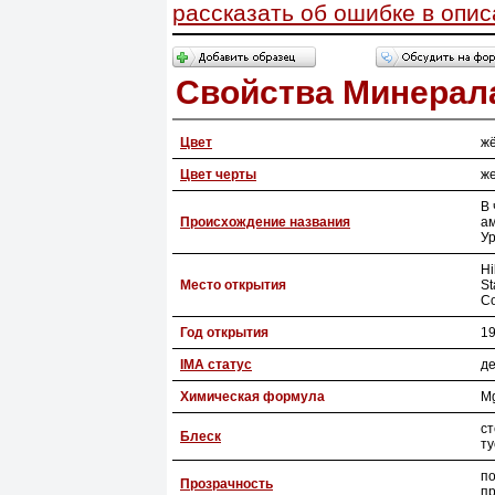
рассказать об ошибке в опи
Свойства Минерал
Цвет
жё
Цвет черты
ж
В 
Происхождение названия
ам
У
Hi
Место открытия
St
Co
Год открытия
1
IMA статус
де
Химическая формула
M
с
Блеск
т
п
Прозрачность
п