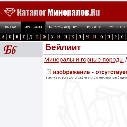
ГЛАВНАЯ
МИНЕРАЛЫ
МЕСТОРОЖДЕНИЯ
НОВОСТИ
СОБЫТИЯ
А
Б
В
Г
Д
Е
Ж
З
И
Й
К
Л
М
Н
О
П
Р
С
Бейлиит
Минералы и горные породы
/