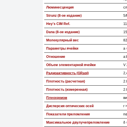
Люминесценция
сл
Strunz (8-ое издание)
5/
Hey's CIM Ref.
11
Dana (8-ое издание)
15
Молекулярный вес
82
Параметры ячейки
a 
Отношение
a:
Объем элементарной ячейки
V 
Радиоактивность (GRapi)
2,
Плотность (расчетная)
2.
Плотность (измеренная)
2.
Плеохроизм
ви
Дисперсия оптических осей
r 
Показатели преломления
nα
Максимальное двулучепреломление
δ 