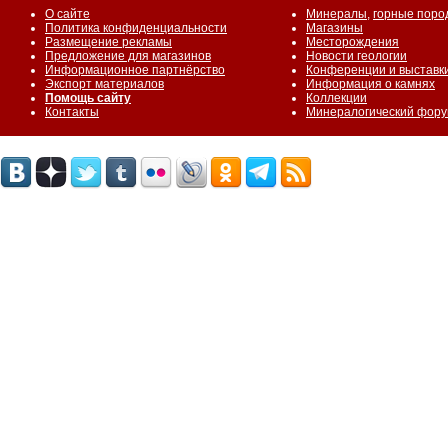
О сайте
Минералы
,
горные поро
Политика конфиденциальности
Магазины
Размещение рекламы
Месторождения
Предложение для магазинов
Новости геологии
Информационное партнёрство
Конференции и выставк
Экспорт материалов
Информация о камнях
Помощь сайту
Коллекции
Контакты
Минералогический фор